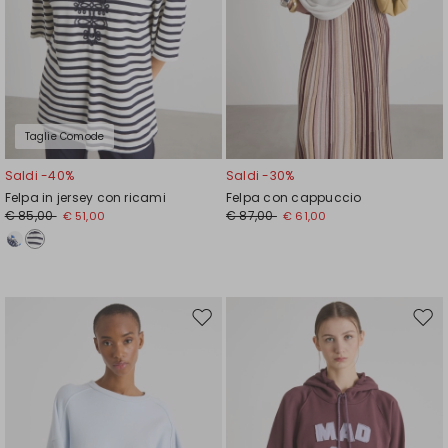
Taglie Comode
Saldi -40%
Saldi -30%
Felpa in jersey con ricami
Felpa con cappuccio
€ 85,00
€ 87,00
€ 51,00
€ 61,00
Sposta
Spos
nella
nell
wishlist
wishl