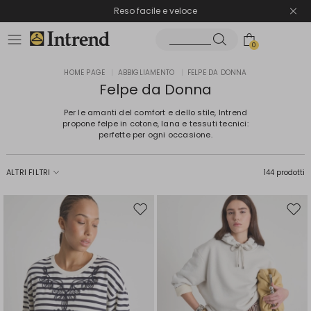
Spedizione gratuita
Reso facile e veloce
0
HOME PAGE
|
ABBIGLIAMENTO
|
FELPE DA DONNA
Felpe da Donna
Per le amanti del comfort e dello stile, Intrend
propone felpe in cotone, lana e tessuti tecnici:
perfette per ogni occasione.
ALTRI FILTRI
144 prodotti
Sposta
Spos
nella
nell
wishlist
wishl