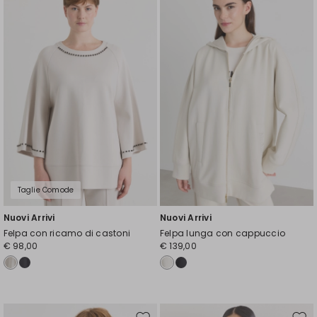
nella
nell
wishlist
wishl
Taglie Comode
Nuovi Arrivi
Nuovi Arrivi
Felpa con ricamo di castoni
Felpa lunga con cappuccio
€ 98,00
€ 139,00