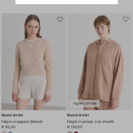
Sposta
Spos
nella
nell
wishlist
wishl
Taglie Comode
Nuovi Arrivi
Nuovi Arrivi
Felpa cropped délavé
Felpa in jersey con inserti
€ 82,00
€ 130,00