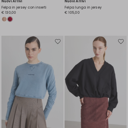
Nuovi Arrivi
Nuovi Arrivi
Felpa in jersey con inserti
Felpa lunga in jersey
€ 130,00
€ 105,00
Sposta
Spos
nella
nell
wishlist
wishl