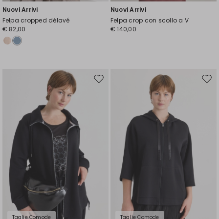
Nuovi Arrivi
Nuovi Arrivi
Felpa cropped délavé
Felpa crop con scollo a V
€ 82,00
€ 140,00
Sposta
Spos
nella
nell
wishlist
wishl
Taglie Comode
Taglie Comode