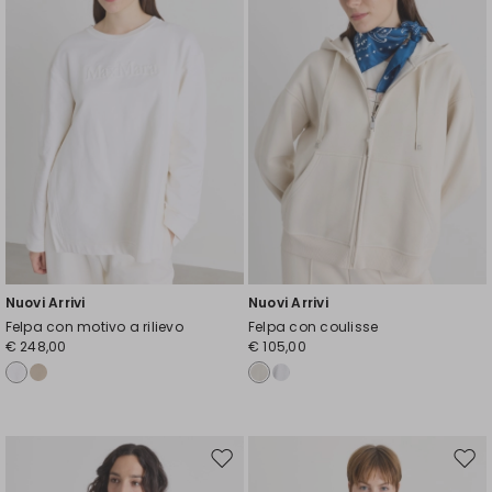
Nuovi Arrivi
Nuovi Arrivi
Felpa con motivo a rilievo
Felpa con coulisse
€ 248,00
€ 105,00
Sposta
Spos
nella
nell