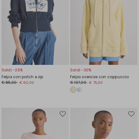
Saldi -29%
Saldi -30%
Felpa con patch e zip
Felpa oversize con cappuccio
€ 85,00
€ 107,00
€ 60,00
€ 75,00
Sposta
Spos
nella
nell
wishlist
wishl