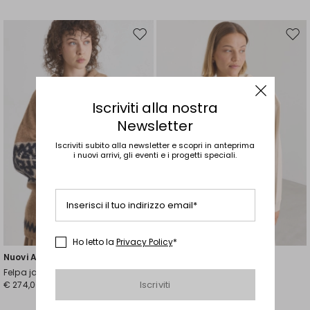
Sposta
Spos
nella
nell
wishlist
wishl
Iscriviti alla nostra
Newsletter
Iscriviti subito alla newsletter e scopri in anteprima
i nuovi arrivi, gli eventi e i progetti speciali.
Inserisci il tuo indirizzo email*
Ho letto la
Privacy Policy
*
Nuovi Arrivi
Nuovi Arrivi
Felpa jacquard
Felpa con coulisse
Iscriviti
€ 274,00
€ 105,00