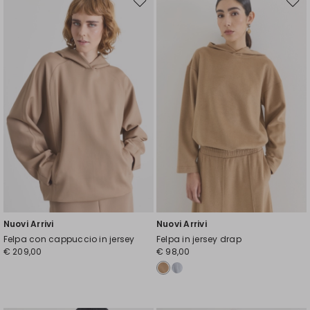
Sposta
Spos
nella
nell
wishlist
wishl
Nuovi Arrivi
Nuovi Arrivi
Felpa con cappuccio in jersey
Felpa in jersey drap
€ 209,00
€ 98,00