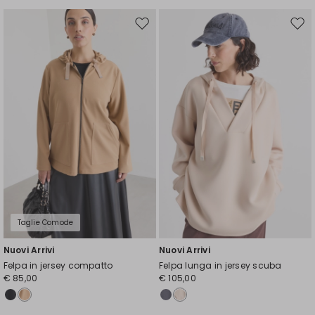
Sposta
Spos
nella
nell
wishlist
wishl
Taglie Comode
Nuovi Arrivi
Nuovi Arrivi
Felpa in jersey compatto
Felpa lunga in jersey scuba
€ 85,00
€ 105,00