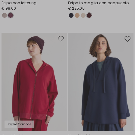
Felpa con lettering
Felpa in maglia con cappuccio
€ 98,00
€ 225,00
Sposta
Spos
nella
nell
wishlist
wishl
Taglie Comode