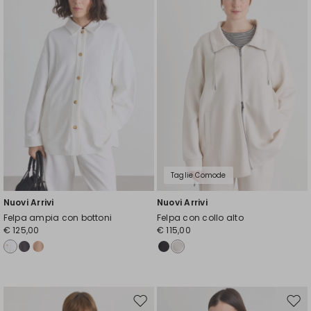
wishlist
wishl
Taglie Comode
Nuovi Arrivi
Nuovi Arrivi
Felpa ampia con bottoni
Felpa con collo alto
€ 125,00
€ 115,00
Sposta
Spos