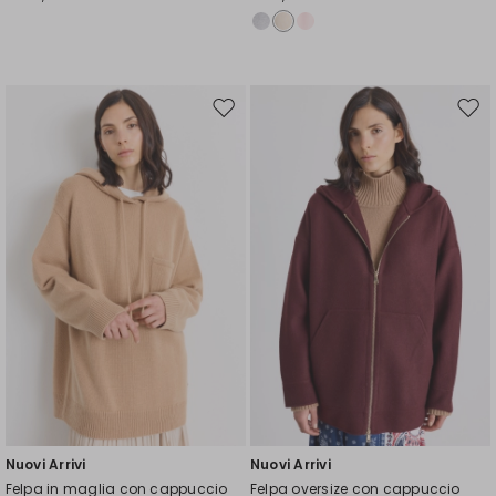
Sposta
Spos
nella
nell
wishlist
wishl
Nuovi Arrivi
Nuovi Arrivi
Felpa in maglia con cappuccio
Felpa oversize con cappuccio