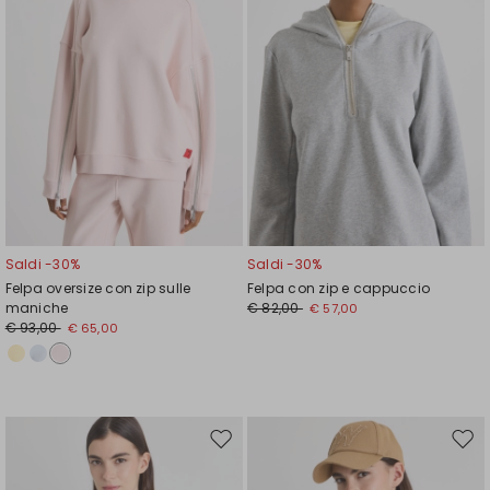
Saldi -30%
Saldi -30%
Felpa oversize con zip sulle
Felpa con zip e cappuccio
maniche
€ 82,00
€ 57,00
€ 93,00
€ 65,00
Sposta
Spos
nella
nell
wishlist
wishl