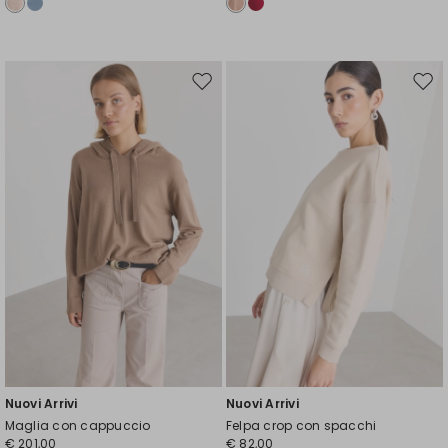
Sposta
Spos
nella
nell
wishlist
wishl
Nuovi Arrivi
Nuovi Arrivi
Maglia con cappuccio
Felpa crop con spacchi
€ 201,00
€ 82,00