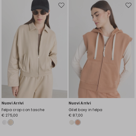
Sposta
Spos
nella
nell
wishlist
wishl
Nuovi Arrivi
Nuovi Arrivi
Felpa crop con tasche
Gilet boxy in felpa
€ 275,00
€ 87,00