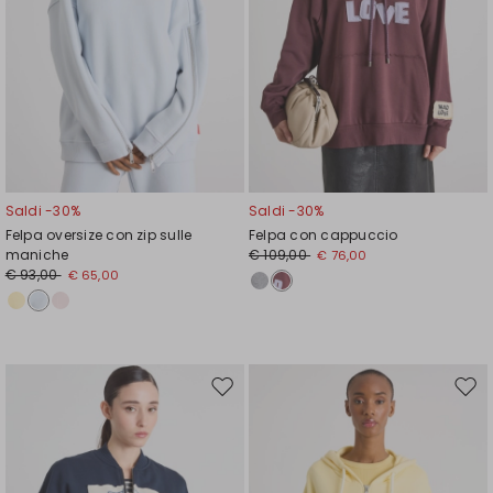
Saldi -30%
Saldi -30%
Felpa oversize con zip sulle
Felpa con cappuccio
maniche
€ 109,00
€ 76,00
€ 93,00
€ 65,00
Sposta
Spos
nella
nell
wishlist
wishl