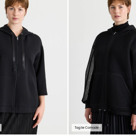
nella
wishlist
Taglie Comode