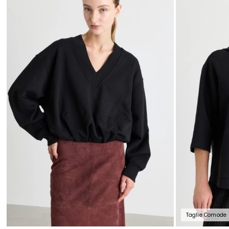
nella
wishlist
Taglie Comode