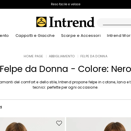
Spedizione gratuita
Reso facile e veloce
ento
Cappotti e Giacche
Scarpe e Accessori
Intrend Wor
Stivali
HOME PAGE
|
ABBIGLIAMENTO
|
FELPE DA DONNA
Nuovi Arrivi
Nuovi Arrivi
Dettagli traforati
Nuovi Arrivi
Nuovi Arrivi
Scopri i nostri B
App
Nuovi Arrivi
Stivaletti
Felpe da Donna - Colore: Ner
Special Price
Bambini
 amanti del comfort e dello stile, Intrend propone felpe in cotone, lana e 
tecnici: perfette per ogni occasione.
RI
Sposta