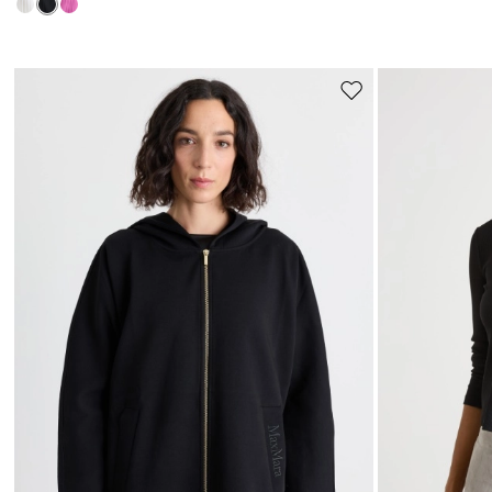
I
Sposta
nella
wishlist