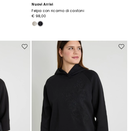
Nuovi Arrivi
Felpa con ricamo di castoni
€ 98,00
Sposta
Spost
nella
nella
wishlist
wishli