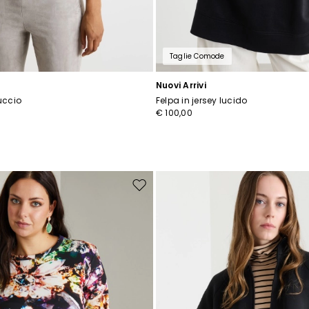
Taglie Comode
Nuovi Arrivi
uccio
Felpa in jersey lucido
€ 100,00
Sposta
nella
wishlist