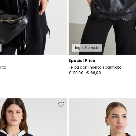
Taglie Comode
Special Price
alto
Felpa con inserto spalmato
€ 110,00
€ 66,00
Sposta
nella
wishlist