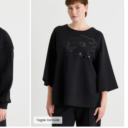
nella
nella
wishlist
wishli
Taglie Comode