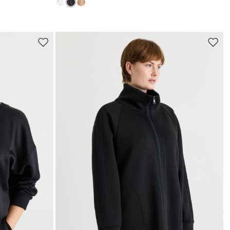
r
ti
Sposta
Spost
nella
nella
wishlist
wishli