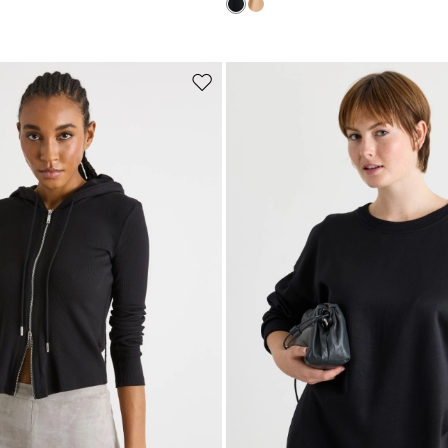
Iscriviti alla nostra Newslette
scriviti subito alla newsletter e scopri in anteprima i nuovi arrivi, gli even
e i progetti speciali.
Sposta
nella
wishlist
Inserisci il tuo indirizzo email*
Ho letto la
Privacy Policy
*
Iscriviti