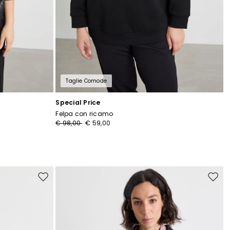
Taglie Comode
Special Price
Felpa con ricamo
€ 98,00
€ 59,00
Sposta
Spost
nella
nella
wishlist
wishli