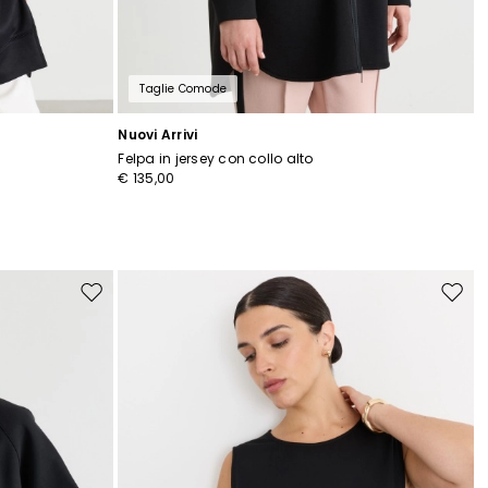
Taglie Comode
Nuovi Arrivi
Felpa in jersey con collo alto
€ 135,00
Sposta
Spost
nella
nella
wishlist
wishli