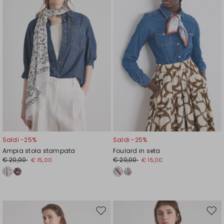
wishlist
wishl
Saldi -25%
Saldi -25%
Ampia stola stampata
Foulard in seta
€ 20,00
€ 20,00
€ 15,00
€ 15,00
Sposta
Spos
nella
nell