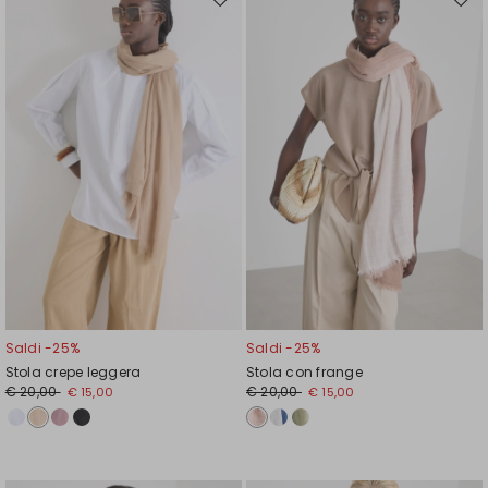
Sposta
Spos
nella
nell
wishlist
wishl
Saldi -25%
Saldi -25%
Stola crepe leggera
Stola con frange
€ 20,00
€ 20,00
€ 15,00
€ 15,00