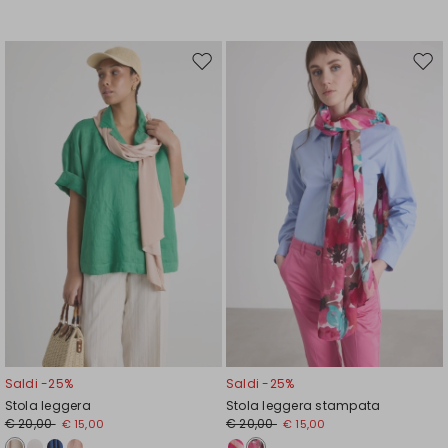
Sposta
Spos
nella
nell
wishlist
wishl
Saldi -25%
Saldi -25%
Stola leggera
Stola leggera stampata
€ 20,00
€ 20,00
€ 15,00
€ 15,00