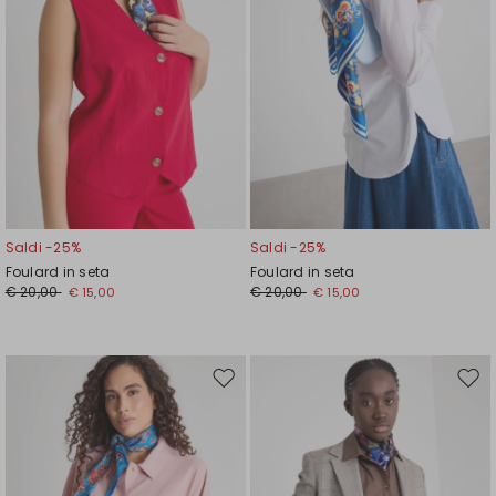
Saldi -25%
Saldi -25%
Foulard in seta
Foulard in seta
€ 20,00
€ 20,00
€ 15,00
€ 15,00
Sposta
Spos
nella
nell
wishlist
wishl