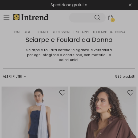
Spedizione gratuita
Reso facile e veloce
0
HOME PAGE
|
SCARPE E ACCESSORI
|
SCIARPE E FOULARD DA DONNA
Sciarpe e Foulard da Donna
Sciarpe e foulard Intrend: eleganza e versatilità
per ogni stagione e occasione, con materiali e
colori unici.
ALTRI FILTRI
595 prodotti
Sposta
Spos
nella
nell
wishlist
wishl