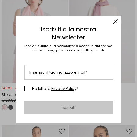
wishlist
wishl
Iscriviti alla nostra
Newsletter
Iscriviti subito alla newsletter e scopri in anteprima
i nuovi arrivi, gli eventi e i progetti speciali.
Inserisci il tuo indirizzo email*
Saldi -25%
Saldi -25%
Ho letto la
Privacy Policy
*
Stola leggera
Stola crepe leggera
€ 20,00
€ 20,00
€ 15,00
€ 15,00
Iscriviti
Sposta
Spos