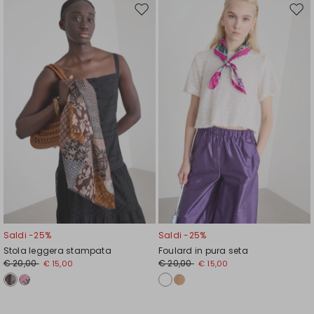
Sposta
Spos
nella
nell
wishlist
wishl
Saldi -25%
Saldi -25%
Stola leggera stampata
Foulard in pura seta
€ 20,00
€ 20,00
€ 15,00
€ 15,00