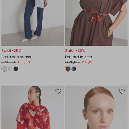
Saldi -25%
Saldi -25%
Stola con strass
Foulard in seta
€ 20,00
€ 20,00
€ 15,00
€ 15,00
Sposta
Spos
nella
nell
wishlist
wishl