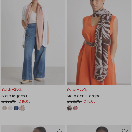
nella
nell
wishlist
wishl
Saldi -25%
Saldi -25%
Stola leggera
Stola con stampa
€ 20,00
€ 20,00
€ 15,00
€ 15,00