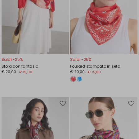
Saldi -25%
Saldi -25%
Stola con fantasia
Foulard stampato in seta
€ 20,00
€ 20,00
€ 15,00
€ 15,00
Sposta
Spos
nella
nell
wishlist
wishl