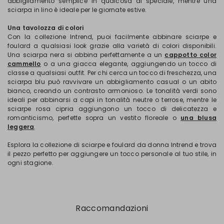
abbigliamento semplice in qualcosa di speciale, mentre una
sciarpa in lino è ideale per le giornate estive.
Una tavolozza di colori
Con la collezione Intrend, puoi facilmente abbinare sciarpe e
foulard a qualsiasi look grazie alla varietà di colori disponibili.
Una sciarpa nera si abbina perfettamente a un
cappotto color
cammello
o a una giacca elegante, aggiungendo un tocco di
classe a qualsiasi outfit. Per chi cerca un tocco di freschezza, una
sciarpa blu può ravvivare un abbigliamento casual o un abito
bianco, creando un contrasto armonioso. Le tonalità verdi sono
ideali per abbinarsi a capi in tonalità neutre o terrose, mentre le
sciarpe rosa cipria aggiungono un tocco di delicatezza e
romanticismo, perfette sopra un vestito floreale o
una blusa
leggera
.
Esplora la collezione di sciarpe e foulard da donna Intrend e trova
il pezzo perfetto per aggiungere un tocco personale al tuo stile, in
ogni stagione.
Raccomandazioni