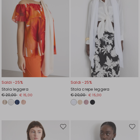
Saldi -25%
Saldi -25%
Stola leggera
Stola crepe leggera
€ 20,00
€ 20,00
€ 15,00
€ 15,00
Sposta
Spos
nella
nell