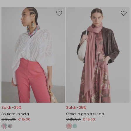
Sposta
Spos
nella
nell
wishlist
wishl
Saldi -25%
Saldi -25%
Foulard in seta
Stola in garza fluida
€ 20,00
€ 20,00
€ 15,00
€ 15,00