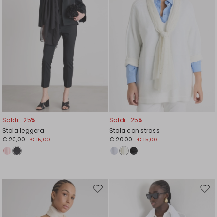
Saldi -25%
Saldi -25%
Stola leggera
Stola con strass
€ 20,00
€ 20,00
€ 15,00
€ 15,00
Sposta
Spos
nella
nell
wishlist
wishl