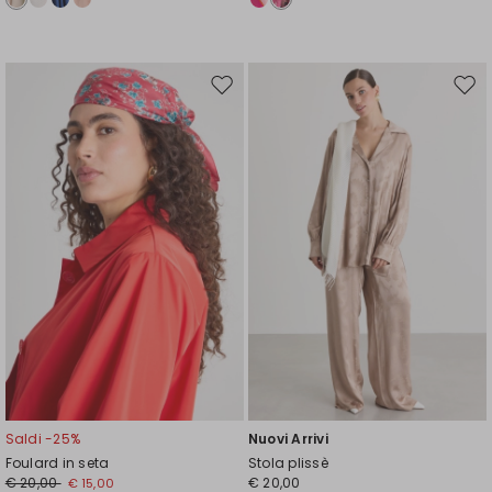
Sposta
Spos
nella
nell
wishlist
wishl
Saldi -25%
Nuovi Arrivi
Foulard in seta
Stola plissè
€ 20,00
€ 20,00
€ 15,00