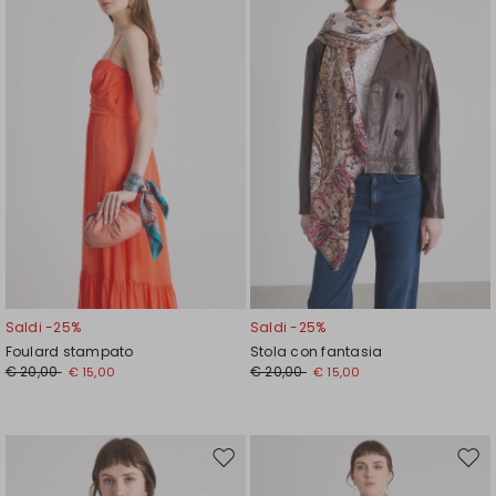
wishlist
wishl
Saldi -25%
Saldi -25%
Foulard stampato
Stola con fantasia
€ 20,00
€ 20,00
€ 15,00
€ 15,00
Sposta
Spos
nella
nell