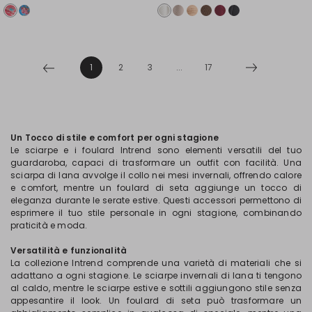
1
2
3
...
17
Un Tocco di stile e comfort per ogni stagione
Le sciarpe e i foulard Intrend sono elementi versatili del tuo
guardaroba, capaci di trasformare un outfit con facilità. Una
sciarpa di lana avvolge il collo nei mesi invernali, offrendo calore
e comfort, mentre un foulard di seta aggiunge un tocco di
eleganza durante le serate estive. Questi accessori permettono di
esprimere il tuo stile personale in ogni stagione, combinando
praticità e moda.
Versatilità e funzionalità
La collezione Intrend comprende una varietà di materiali che si
adattano a ogni stagione. Le sciarpe invernali di lana ti tengono
al caldo, mentre le sciarpe estive e sottili aggiungono stile senza
appesantire il look. Un foulard di seta può trasformare un