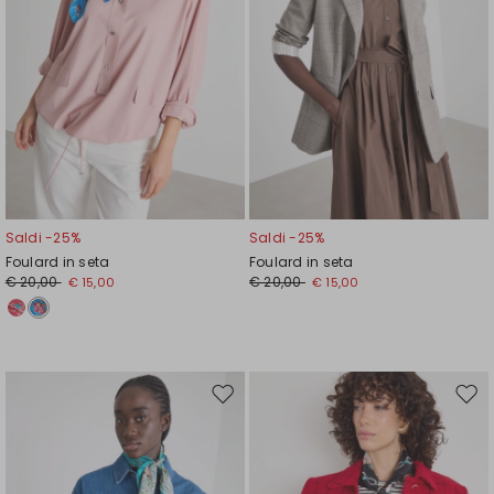
Saldi -25%
Saldi -25%
Foulard in seta
Foulard in seta
€ 20,00
€ 20,00
€ 15,00
€ 15,00
Sposta
Spos
nella
nell
wishlist
wishl