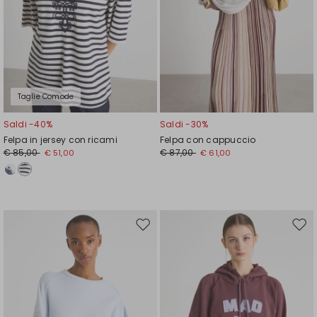
Taglie Comode
Saldi -40%
Saldi -30%
Felpa in jersey con ricami
Felpa con cappuccio
€ 85,00
€ 87,00
€ 51,00
€ 61,00
Sposta
Spos
nella
nell
wishlist
wishl