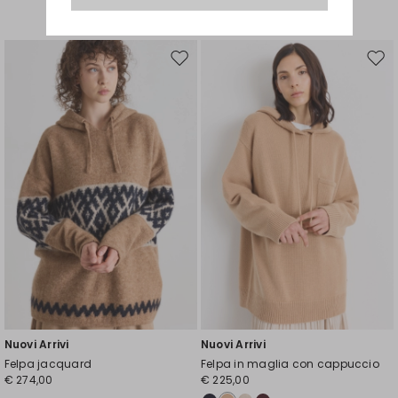
Sposta
Spos
nella
nell
wishlist
wishl
Nuovi Arrivi
Nuovi Arrivi
Felpa jacquard
Felpa in maglia con cappuccio
€ 274,00
€ 225,00