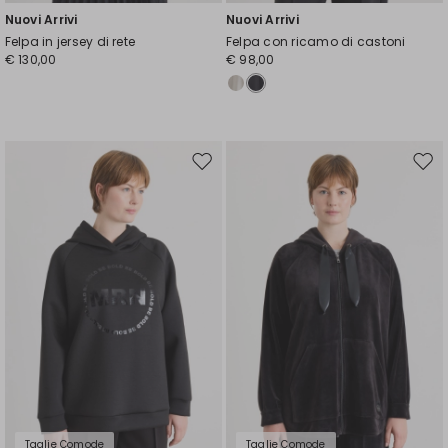
Nuovi Arrivi
Nuovi Arrivi
Felpa in jersey di rete
Felpa con ricamo di castoni
€ 130,00
€ 98,00
Sposta
Spos
nella
nell
wishlist
wishl
Taglie Comode
Taglie Comode