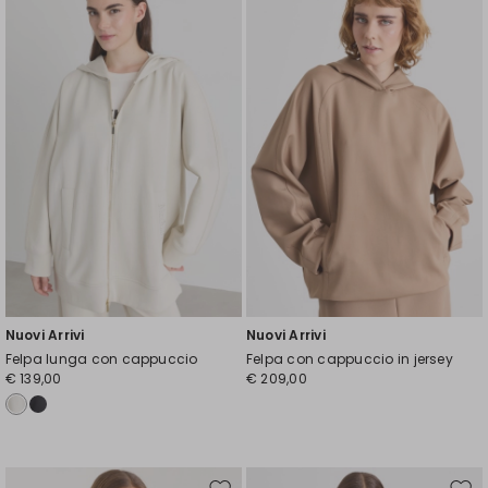
nella
nell
wishlist
wishl
Nuovi Arrivi
Nuovi Arrivi
Felpa lunga con cappuccio
Felpa con cappuccio in jersey
€ 139,00
€ 209,00