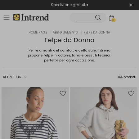
Spedizione gratuita
Reso facile e veloce
0
HOME PAGE
|
ABBIGLIAMENTO
|
FELPE DA DONNA
Felpe da Donna
Per le amanti del comfort e dello stile, Intrend
propone felpe in cotone, lana e tessuti tecnici:
perfette per ogni occasione.
ALTRI FILTRI
144 prodotti
Sposta
Spos
nella
nell
wishlist
wishl