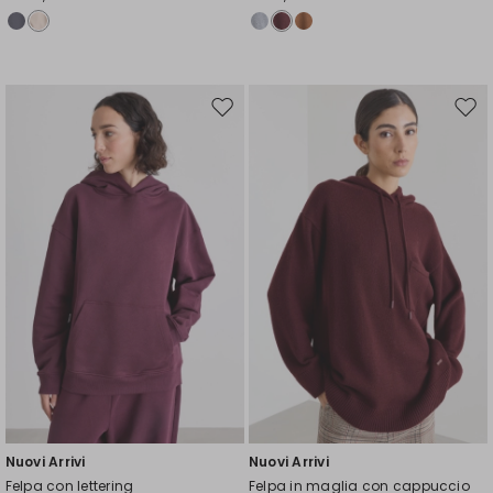
Sposta
Spos
nella
nell
wishlist
wishl
Nuovi Arrivi
Nuovi Arrivi
Felpa con lettering
Felpa in maglia con cappuccio