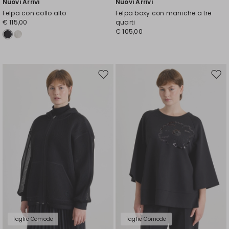
Nuovi Arrivi
Nuovi Arrivi
Felpa con collo alto
Felpa boxy con maniche a tre
€ 115,00
quarti
€ 105,00
Sposta
Spos
nella
nell
wishlist
wishl
Taglie Comode
Taglie Comode