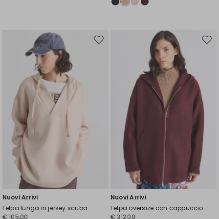
Sposta
Spos
nella
nell
wishlist
wishl
Nuovi Arrivi
Nuovi Arrivi
Felpa lunga in jersey scuba
Felpa oversize con cappuccio
€ 105,00
€ 312,00