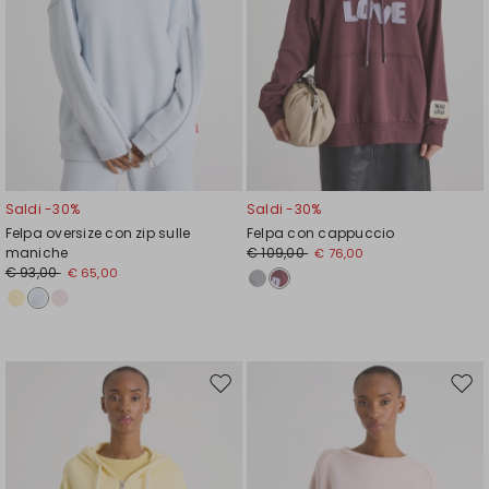
Saldi -30%
Saldi -30%
Felpa oversize con zip sulle
Felpa con cappuccio
maniche
€ 109,00
€ 76,00
€ 93,00
€ 65,00
Sposta
Spos
nella
nell
wishlist
wishl