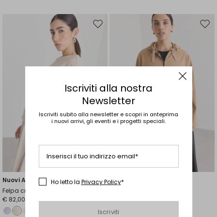
Sposta
Spos
nella
nell
wishlist
wishl
Iscriviti alla nostra
Newsletter
Iscriviti subito alla newsletter e scopri in anteprima
i nuovi arrivi, gli eventi e i progetti speciali.
Inserisci il tuo indirizzo email*
Taglie Comode
Nuovi Arrivi
Nuovi Arrivi
Ho letto la
Privacy Policy
*
Felpa crop con spacchi
Felpa in jersey compatto
€ 82,00
€ 85,00
Iscriviti