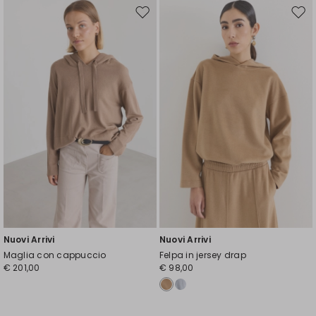
Sposta
Spos
nella
nell
wishlist
wishl
Nuovi Arrivi
Nuovi Arrivi
Maglia con cappuccio
Felpa in jersey drap
€ 201,00
€ 98,00