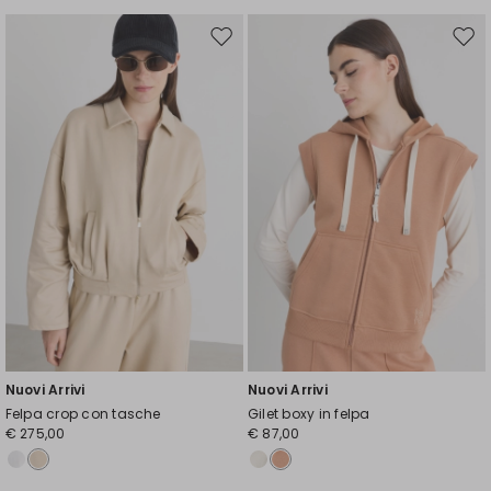
Sposta
Spos
nella
nell
wishlist
wishl
Nuovi Arrivi
Nuovi Arrivi
Felpa crop con tasche
Gilet boxy in felpa
€ 275,00
€ 87,00