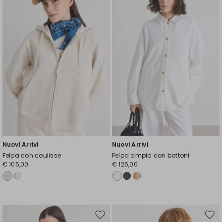
wishlist
wishl
Nuovi Arrivi
Nuovi Arrivi
Felpa con coulisse
Felpa ampia con bottoni
€ 105,00
€ 125,00
Sposta
Spos