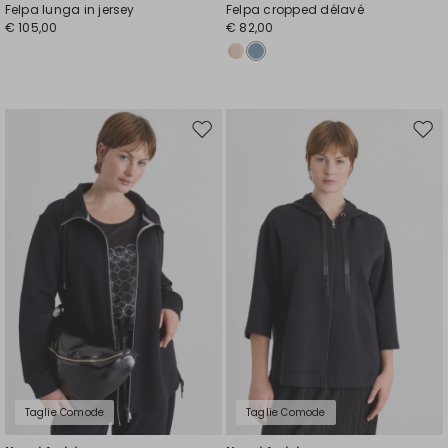
Felpa lunga in jersey
Felpa cropped délavé
€ 105,00
€ 82,00
Sposta
Spos
nella
nell
wishlist
wishl
Taglie Comode
Taglie Comode