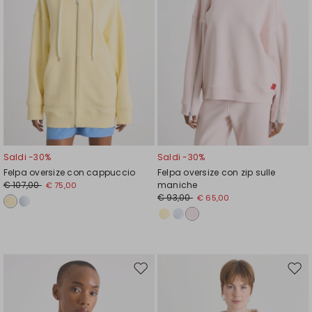
Saldi -30%
Saldi -30%
Felpa oversize con cappuccio
Felpa oversize con zip sulle
€ 107,00
maniche
€ 75,00
€ 93,00
€ 65,00
Sposta
Spos
nella
nell
wishlist
wishl