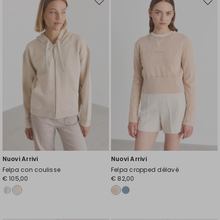
Sposta
Spos
nella
nell
wishlist
wishl
Nuovi Arrivi
Nuovi Arrivi
Felpa con coulisse
Felpa cropped délavé
€ 105,00
€ 82,00