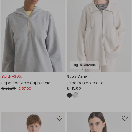
Taglie Comode
Saldi -30%
Nuovi Arrivi
Felpa con zip e cappuccio
Felpa con collo alto
€ 82,00
€ 115,00
€ 57,00
Sposta
Spos
nella
nell
wishlist
wishl