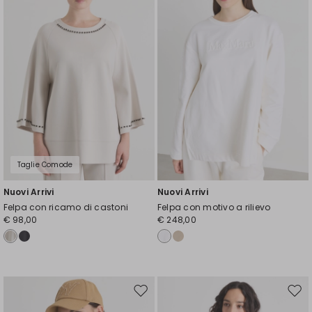
Taglie Comode
Nuovi Arrivi
Nuovi Arrivi
Felpa con ricamo di castoni
Felpa con motivo a rilievo
€ 98,00
€ 248,00
Sposta
Spos
nella
nell