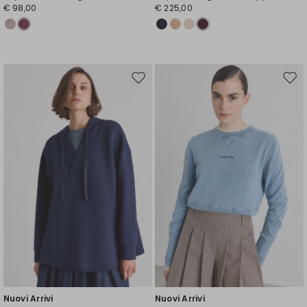
€ 98,00
€ 225,00
Sposta
Spos
nella
nell
wishlist
wishl
Nuovi Arrivi
Nuovi Arrivi