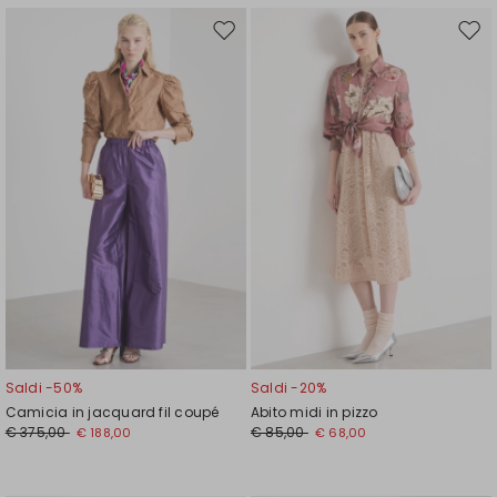
Sposta
Spos
nella
nell
wishlist
wishl
Saldi -50%
Saldi -20%
Camicia in jacquard fil coupé
Abito midi in pizzo
€ 375,00
€ 85,00
€ 188,00
€ 68,00