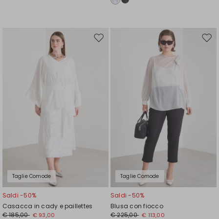
Sposta
Spos
nella
nell
wishlist
wishl
Taglie Comode
Taglie Comode
Saldi -50%
Saldi -50%
Casacca in cady e paillettes
Blusa con fiocco
€ 185,00
€ 225,00
€ 93,00
€ 113,00