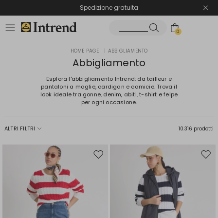
Spedizione gratuita
Reso facile e veloce
0
HOME PAGE
|
ABBIGLIAMENTO
Abbigliamento
Esplora l'abbigliamento Intrend: da tailleur e
pantaloni a maglie, cardigan e camicie. Trova il
look ideale tra gonne, denim, abiti, t-shirt e felpe
per ogni occasione.
ALTRI FILTRI
10.316 prodotti
Sposta
Spos
nella
nell
wishlist
wishl