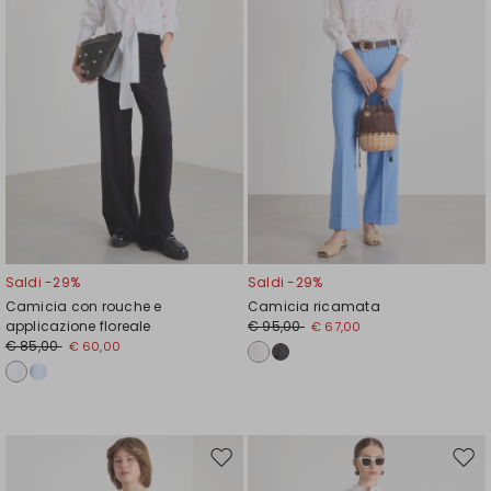
Saldi -29%
Saldi -29%
Camicia con rouche e
Camicia ricamata
applicazione floreale
€ 95,00
€ 67,00
€ 85,00
€ 60,00
Sposta
Spos
nella
nell