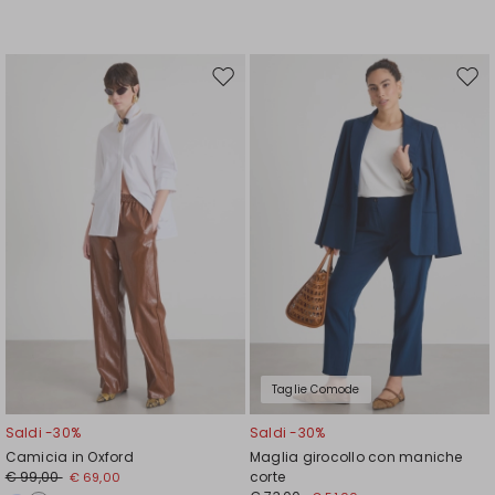
Sposta
Spos
nella
nell
wishlist
wishl
Taglie Comode
Saldi -30%
Saldi -30%
Camicia in Oxford
Maglia girocollo con maniche
€ 99,00
corte
€ 69,00