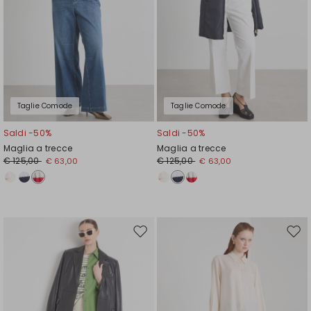
Taglie Comode
Taglie Comode
Saldi -50%
Saldi -50%
Maglia a trecce
Maglia a trecce
€ 125,00
€ 125,00
€ 63,00
€ 63,00
Sposta
Spos
nella
nell
wishlist
wishl