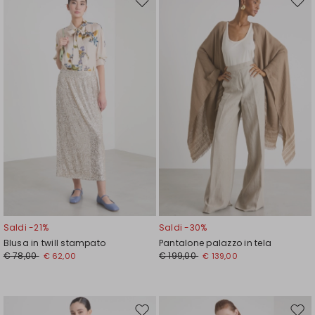
Sposta
Spos
nella
nell
wishlist
wishl
Saldi -21%
Saldi -30%
Blusa in twill stampato
Pantalone palazzo in tela
€ 78,00
€ 199,00
€ 62,00
€ 139,00