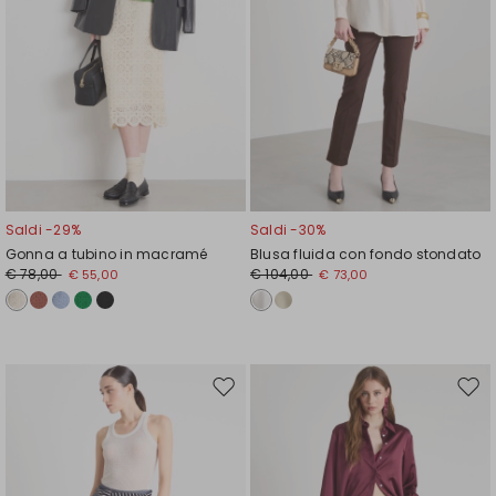
Saldi -29%
Saldi -30%
Gonna a tubino in macramé
Blusa fluida con fondo stondato
€ 78,00
€ 104,00
€ 55,00
€ 73,00
Sposta
Spos
nella
nell
wishlist
wishl