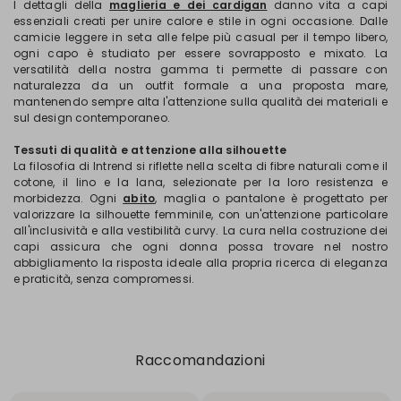
I dettagli della
maglieria e dei cardigan
danno vita a capi
essenziali creati per unire calore e stile in ogni occasione. Dalle
camicie leggere in seta alle felpe più casual per il tempo libero,
ogni capo è studiato per essere sovrapposto e mixato. La
versatilità della nostra gamma ti permette di passare con
naturalezza da un outfit formale a una proposta mare,
mantenendo sempre alta l'attenzione sulla qualità dei materiali e
sul design contemporaneo.
Tessuti di qualità e attenzione alla silhouette
La filosofia di Intrend si riflette nella scelta di fibre naturali come il
cotone, il lino e la lana, selezionate per la loro resistenza e
morbidezza. Ogni
abito
, maglia o pantalone è progettato per
valorizzare la silhouette femminile, con un'attenzione particolare
all'inclusività e alla vestibilità curvy. La cura nella costruzione dei
capi assicura che ogni donna possa trovare nel nostro
abbigliamento la risposta ideale alla propria ricerca di eleganza
e praticità, senza compromessi.
Raccomandazioni