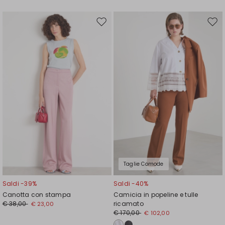
Sposta
Spos
nella
nell
wishlist
wishl
Taglie Comode
Saldi -39%
Saldi -40%
Canotta con stampa
Camicia in popeline e tulle
€ 38,00
ricamato
€ 23,00
€ 170,00
€ 102,00