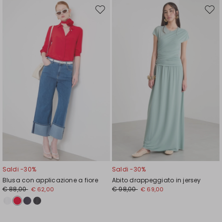
Sposta
Spos
nella
nell
wishlist
wishl
Saldi -30%
Saldi -30%
Blusa con applicazione a fiore
Abito drappeggiato in jersey
€ 88,00
€ 98,00
€ 62,00
€ 69,00