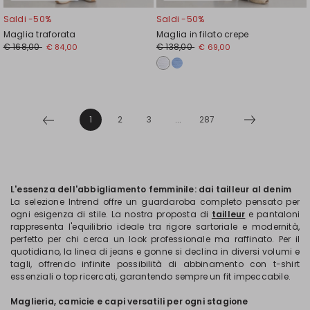
Saldi -50%
Saldi -50%
Maglia traforata
Maglia in filato crepe
€ 168,00
€ 138,00
€ 84,00
€ 69,00
1
2
3
...
287
L'essenza dell'abbigliamento femminile: dai tailleur al denim
La selezione Intrend offre un guardaroba completo pensato per
ogni esigenza di stile. La nostra proposta di
tailleur
e pantaloni
rappresenta l'equilibrio ideale tra rigore sartoriale e modernità,
perfetto per chi cerca un look professionale ma raffinato. Per il
quotidiano, la linea di jeans e gonne si declina in diversi volumi e
tagli, offrendo infinite possibilità di abbinamento con t-shirt
essenziali o top ricercati, garantendo sempre un fit impeccabile.
Maglieria, camicie e capi versatili per ogni stagione