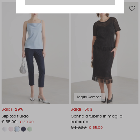
Sposta
Spos
nella
nell
wishlist
wishl
Taglie Comode
Saldi -29%
Saldi -50%
Slip top fluido
Gonna a tubino in maglia
€ 55,00
traforata
€ 39,00
€ 110,00
€ 55,00