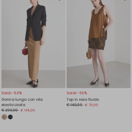
Sposta
Spos
nella
nell
wishlist
wishl
Saldi -50%
Saldi -50%
Gonna lunga con vita
Top in raso fluido
elasticizzata
€ 140,00
€ 70,00
€ 290,00
€ 145,00