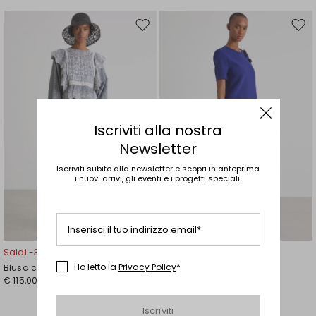
Sposta
Spos
nella
nell
wishlist
wishl
Iscriviti alla nostra
Newsletter
Iscriviti subito alla newsletter e scopri in anteprima
i nuovi arrivi, gli eventi e i progetti speciali.
Inserisci il tuo indirizzo email*
Saldi -30%
Saldi -50%
Ho letto la
Privacy Policy
*
Blusa con davantino ricamato
Abito con gonna a balze
€ 115,00
€ 240,00
€ 81,00
€ 120,00
Iscriviti