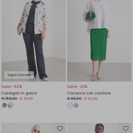
wishlist
wishl
Taglie Comode
Saldi -50%
Saldi -20%
Cardigan in garza
Casacca con coulisse
€ 155,00
€ 65,00
€ 78,00
€ 52,00
Sposta
Spos