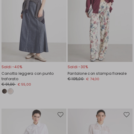
Saldi -40%
Saldi -30%
Canotta leggera con punto
Pantalone con stampa floreale
traforato
€ 105,00
€ 74,00
€ 91,00
€ 55,00
Sposta
Spos
nella
nell
wishlist
wishl