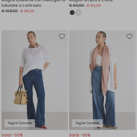
tubolare a contrasto
€ 90,00
€ 63,00
€ 198,00
€ 99,00
Sposta
Spos
nella
nell
wishlist
wishl
Taglie Comode
Taglie Comode
Saldi -50%
Saldi -50%