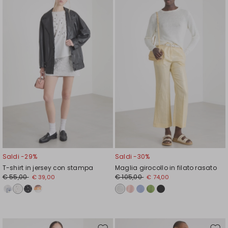
nella
nell
wishlist
wishl
Saldi -29%
Saldi -30%
T-shirt in jersey con stampa
Maglia girocollo in filato rasato
€ 55,00
€ 105,00
€ 39,00
€ 74,00