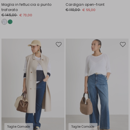
Maglia in fettuccia a punto
Cardigan open-front
traforato
€ 110,00
€ 55,00
€ 145,00
€ 73,00
Sposta
Spos
nella
nell
wishlist
wishl
Taglie Comode
Taglie Comode