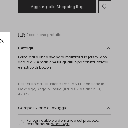
Aggiungi alla Shopping Bag
Sposta
nella
wishlist
Spedizione gratuita
Dettagli
Felpa dalla linea svasata realizzata in jersey, con
scollo a V e maniche tre quarti. Spacchetti laterali
e motivo di bottoni.
Distribuito da Diffusione Tessile S.r.l., con sede in
Cavriago, Reggio Emilia (Italia), Via Santi n. 8,
42025
Composizione e lavaggio
Lavare a mano acqua fredda max 40°; non
Per ogni dubbio o domanda sul prodotto,
candeggiare; non asciugare in tamburo;
contattaci su
WhatsApp
asciugare in piano in ombra; ferro tiepido max 120