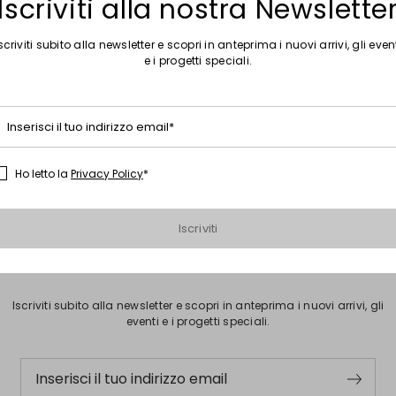
Iscriviti alla nostra Newslette
scriviti subito alla newsletter e scopri in anteprima i nuovi arrivi, gli even
e i progetti speciali.
Raccomandazioni
Inserisci il tuo indirizzo email*
elle blu
Orecchini blu
Collana blu
Tubino blu
Abit
Ho letto la
Privacy Policy
*
 donna blu alpaca
Felpa in ciniglia
Gonna Jersey Blu
Iscriviti
Iscriviti alla nostra Newsletter
Iscriviti subito alla newsletter e scopri in anteprima i nuovi arrivi, gli
eventi e i progetti speciali.
Inserisci il tuo indirizzo email