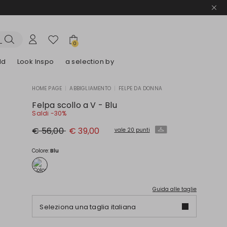
0
ld
Look Inspo
a selection by
HOME PAGE
|
ABBIGLIAMENTO
|
FELPE DA DONNA
lazer
Scopri i nostri Abiti
Scopri i nostri Sandali
Felpa scollo a V - Blu
Saldi -30%
Prezzo
Nuovo
€ 56,00
€ 39,00
vale 20 punti
originale
prezzo
€
€
56,00
39,00
Colore:
Blu
Guida alle taglie
Seleziona una taglia italiana