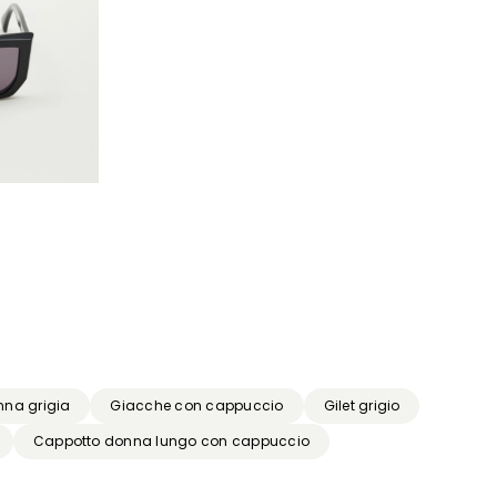
na grigia
Giacche con cappuccio
Gilet grigio
Cappotto donna lungo con cappuccio