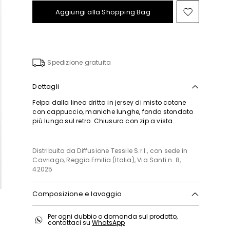
Aggiungi alla Shopping Bag
Sposta
nella
wishlist
Spedizione gratuita
Dettagli
Felpa dalla linea dritta in jersey di misto cotone
con cappuccio, maniche lunghe, fondo stondato
più lungo sul retro. Chiusura con zip a vista.
Distribuito da Diffusione Tessile S.r.l., con sede in
Cavriago, Reggio Emilia (Italia), Via Santi n. 8,
42025
Composizione e lavaggio
In lavatrice max 30 gradi ridotta azione
Per ogni dubbio o domanda sul prodotto,
meccanica; non candeggiare; non asciugare in
contattaci su
WhatsApp
tamburo; asciugare in piano in ombra; ferro tiepido