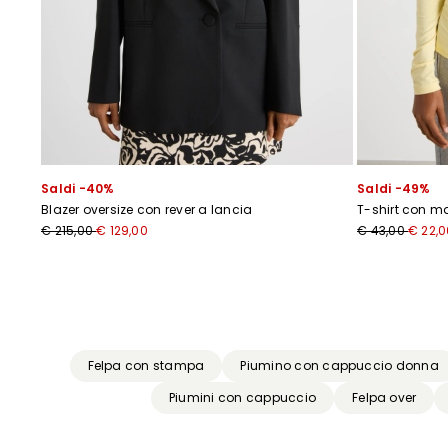
Saldi -40%
Saldi -49%
Blazer oversize con rever a lancia
T-shirt con m
€ 215,00
€ 129,00
€ 43,00
€ 22,0
Precedente
Successivo
Felpa con stampa
Piumino con cappuccio donna
Piumini con cappuccio
Felpa over