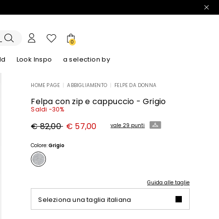
0
ld
Look Inspo
a selection by
HOME PAGE
|
ABBIGLIAMENTO
|
FELPE DA DONNA
lazer
Scopri i nostri Abiti
Scopri i nostri Sandali
Felpa con zip e cappuccio - Grigio
Saldi -30%
Prezzo
Nuovo
€ 82,00
€ 57,00
vale 29 punti
originale
prezzo
€
€
82,00
57,00
Colore:
Grigio
Guida alle taglie
Seleziona una taglia italiana