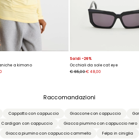
Saldi -26%
aniche a kimono
Occhiali da sole cat eye
0
€ 65,00
€ 48,00
Raccomandazioni
Cappotto con cappuccio
Giaccone con cappuccio
Gon
Cardigan con cappuccio
Giacca piumino con cappuccio nero
Giacca piumino con cappuccio cammello
Felpa in ciniglia