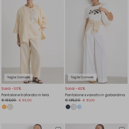
nella
nell
wishlist
wishl
Taglie Comode
Taglie Comode
Saldi -30%
Saldi -40%
Pantalone traforato in tela
Pantalone svasato in gabardina
€ 133,00
€ 135,00
€ 93,00
€ 81,00