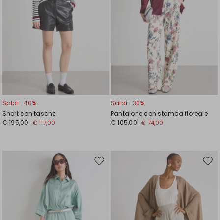
Saldi -40%
Saldi -30%
Short con tasche
Pantalone con stampa floreale
€ 195,00
€ 105,00
€ 117,00
€ 74,00
Sposta
Spos
nella
nell
wishlist
wishl