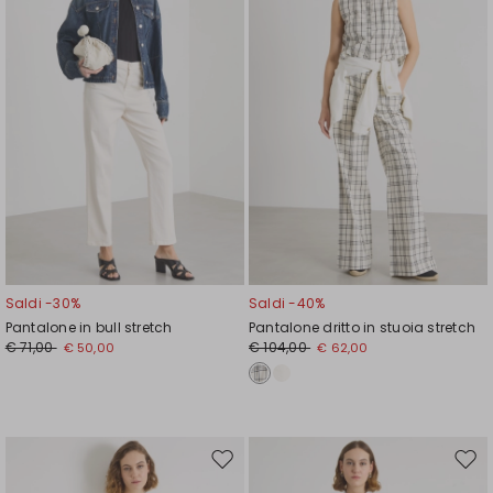
Saldi -30%
Saldi -40%
Pantalone in bull stretch
Pantalone dritto in stuoia stretch
€ 71,00
€ 104,00
€ 50,00
€ 62,00
Sposta
Spos
nella
nell