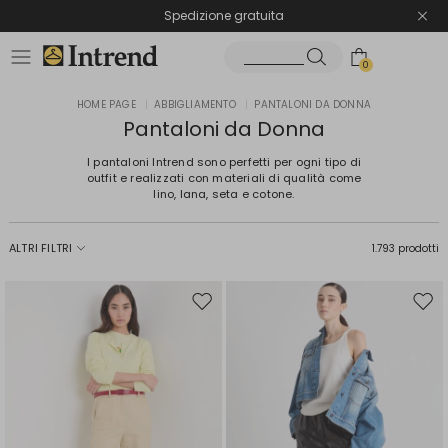
Spedizione gratuita
Reso facile e veloce
0
HOME PAGE
|
ABBIGLIAMENTO
|
PANTALONI DA DONNA
Pantaloni da Donna
I pantaloni Intrend sono perfetti per ogni tipo di
outfit e realizzati con materiali di qualità come
lino, lana, seta e cotone.
ALTRI FILTRI
1.793 prodotti
Sposta
Spos
nella
nell
wishlist
wishl