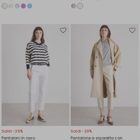
Sposta
Spos
nella
nell
wishlist
wishl
Saldi -29%
Saldi -29%
Pantaloni in raso
Pantalone a sigaretta con