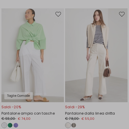
Sposta
Spos
nella
nell
wishlist
wishl
Taglie Comode
Saldi -20%
Saldi -29%
Pantalone ampio con tasche
Pantalone dalla linea dritta
€ 93,00
€ 78,00
€ 74,00
€ 55,00