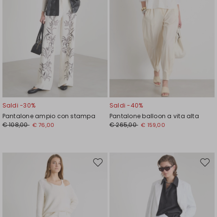
Saldi -30%
Saldi -40%
Pantalone ampio con stampa
Pantalone balloon a vita alta
€ 108,00
€ 265,00
€ 76,00
€ 159,00
Sposta
Spos
nella
nell
wishlist
wishl