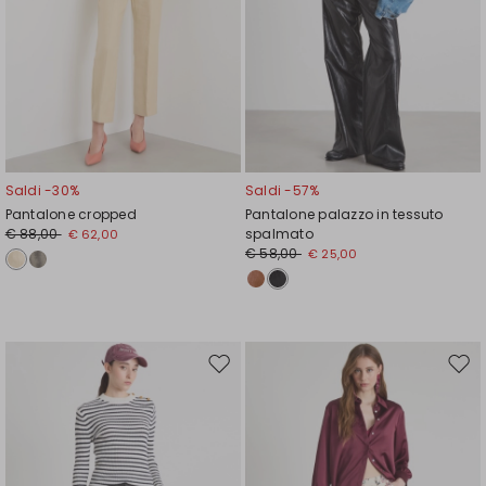
Saldi -30%
Saldi -57%
Pantalone cropped
Pantalone palazzo in tessuto
€ 88,00
spalmato
€ 62,00
€ 58,00
€ 25,00
Sposta
Spos
nella
nell
wishlist
wishl