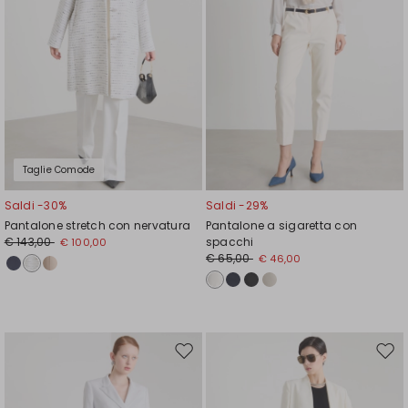
Taglie Comode
Saldi -30%
Saldi -29%
Pantalone stretch con nervatura
Pantalone a sigaretta con
€ 143,00
spacchi
€ 100,00
€ 65,00
€ 46,00
Sposta
Spos
nella
nell
wishlist
wishl