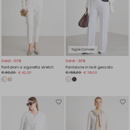
Taglie Comode
Saldi -30%
Saldi -30%
Pantaloni a sigaretta stretch
Pantalone in twill gessato
€ 60,00
€ 168,00
€ 42,00
€ 118,00
Sposta
Spos
nella
nell
wishlist
wishl