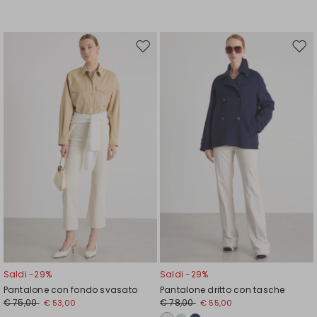
Sposta
Spos
nella
nell
wishlist
wishl
Saldi -29%
Saldi -29%
Pantalone con fondo svasato
Pantalone dritto con tasche
€ 75,00
€ 78,00
€ 53,00
€ 55,00