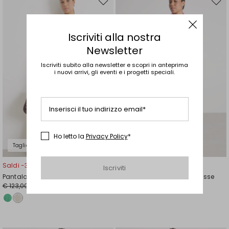
Sposta
Spos
nella
nell
wishlist
wishl
Iscriviti alla nostra
Newsletter
Iscriviti subito alla newsletter e scopri in anteprima
i nuovi arrivi, gli eventi e i progetti speciali.
Inserisci il tuo indirizzo email*
Ho letto la
Privacy Policy
*
Taglie Comode
Taglie Comode
Saldi -30%
Saldi -30%
Iscriviti
Pantalone a vita alta con coulisse
Pantalone ampio con coulisse
€ 123,00
€ 83,00
€ 86,00
€ 58,00