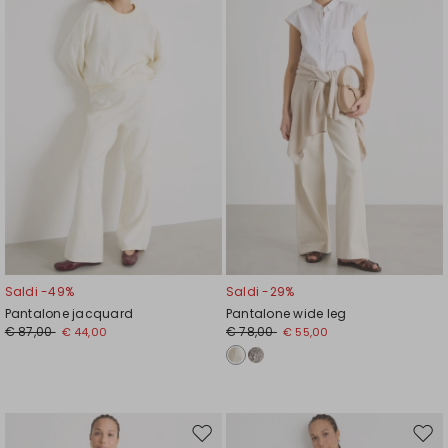
wishlist
wishl
Saldi -49%
Saldi -29%
Pantalone jacquard
Pantalone wide leg
€ 87,00
€ 78,00
€ 44,00
€ 55,00
Sposta
Spos