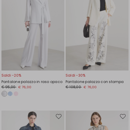
Saldi -20%
Saldi -30%
Pantalone palazzo in raso opaco
Pantalone palazzo con stampa
€ 95,00
€ 108,00
€ 76,00
€ 76,00
Sposta
Spos
nella
nell
wishlist
wishl