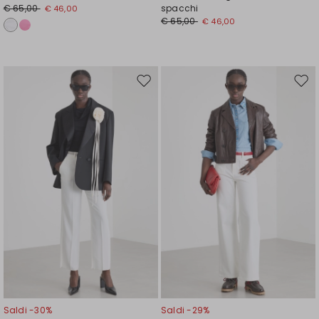
€ 65,00
spacchi
€ 46,00
€ 65,00
€ 46,00
Sposta
Spos
nella
nell
wishlist
wishl
Saldi -30%
Saldi -29%