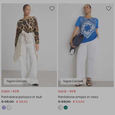
Sposta
Spos
nella
nell
wishlist
wishl
Taglie Comode
Taglie Comode
Saldi -40%
Saldi -40%
Pantalone palazzo in bull
Pantalone ampio in raso
€ 98,00
€ 88,00
€ 59,00
€ 53,00