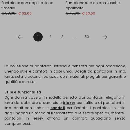
Pantalone con applicazione
Pantalone stretch con tasche
floreale
applicate
€ 88,00
€ 75,00
€ 62,00
€ 53,00
1
2
3
...
50
La collezione di pantaloni Intrend è pensata per ogni occasione,
unendo stile e comfort in capi unici. Scegli tra pantaloni in lino,
lana, seta e cotone, realizzati con materiali pregiati per garantire
qualità e durata.
Stile e funzionalità
Ogni donna troverà il modello perfetto, dai pantaloni eleganti in
lana da abbinare a camicie e
blazer
per l’ufficio ai pantaloni in
lino ideali con t-shirt e
sandali
per l’estate. I pantaloni in seta
aggiungono un tocco di ricercatezza alle serate speciali, mentre i
pantaloni in jersey offrono un comfort quotidiano senza
compromessi.