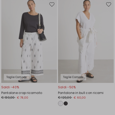
Sposta
Spos
nella
nell
wishlist
wishl
Taglie Comode
Taglie Comode
Saldi -40%
Saldi -50%
Pantalone crop ricamato
Pantalone in bull con ricami
€ 130,00
€ 120,00
€ 78,00
€ 60,00