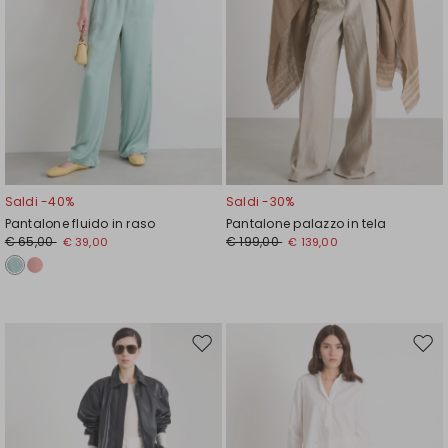
Saldi -40%
Saldi -30%
Pantalone fluido in raso
Pantalone palazzo in tela
€ 65,00
€ 199,00
€ 39,00
€ 139,00
Sposta
Spos
nella
nell
wishlist
wishl