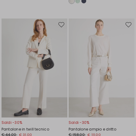
Sposta
Spos
nella
nell
wishlist
wishl
Saldi -30%
Saldi -30%
Pantalone in twill tecnico
Pantalone ampio e dritto
€ 44,00
€ 158,00
€ 31,00
€ 111,00