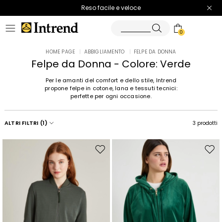
Spedizione gratuita
Reso facile e veloce
0
HOME PAGE
|
ABBIGLIAMENTO
|
FELPE DA DONNA
Felpe da Donna - Colore: Verde
Per le amanti del comfort e dello stile, Intrend
propone felpe in cotone, lana e tessuti tecnici:
perfette per ogni occasione.
ALTRI FILTRI
(1)
3 prodotti
Sposta
Spos
nella
nell
wishlist
wishl