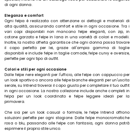
di ogni donna.
Eleganza e comfort
Ogni felpa è realizzata con attenzione ai dettagli e materiali di
alta qualità, assicurando comfort e stile in ogni occasione. Tra i
vari capi disponibili non mancano felpe eleganti, con zip, in
cotone garzato e felpe in lana in una varietà di colori e modelli.
Inoltre, la nostra offerta garantisce che ogni donna possa trovare
il capo perfetto per lei, grazie all'ampia gamma di taglie
disponibili e include felpe in taglie comode, felpe curvy e oversize,
perfette per ogni tipo di outfit.
Colori e stili per ogni occasione
Dalle felpe nere eleganti per l'ufficio, alle felpe con cappuccio per
un look sportivo o ancora alle felpe bianche eleganti per un'uscita
serale, su Intrend troverai il capo giusto per completare il tuo outfit
in ogni occasione. La nostra collezione include anche completi in
felpa per un look coordinato e felpe leggere ideali per la
primavera.
Che sia per un look casual o formale, le felpe Intrend offrono
soluzioni perfette per ogni stagione. Dalle felpe monocromatiche
rosa o blu, passando alle felpe con fantasia, ogni donna potrà
esprimere il proprio stile unico.