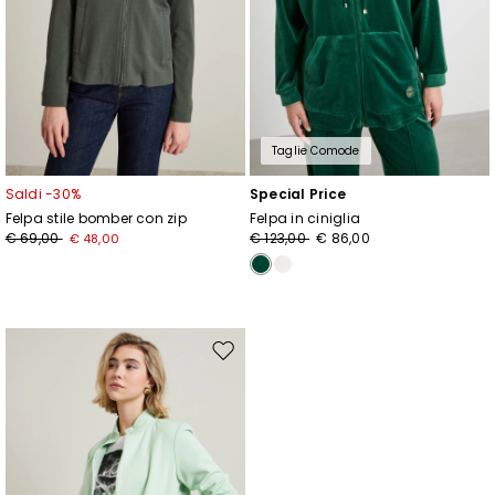
Taglie Comode
Saldi -30%
Special Price
Felpa stile bomber con zip
Felpa in ciniglia
€ 69,00
€ 123,00
€ 86,00
€ 48,00
Sposta
nella
wishlist