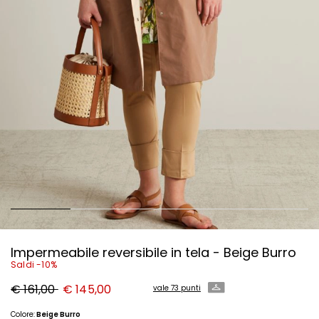
Impermeabile reversibile in tela - Beige Burro
Saldi -10%
Prezzo
Nuovo
€ 161,00
€ 145,00
vale 73 punti
originale
prezzo
€
€
161,00
145,00
Colore:
Beige Burro