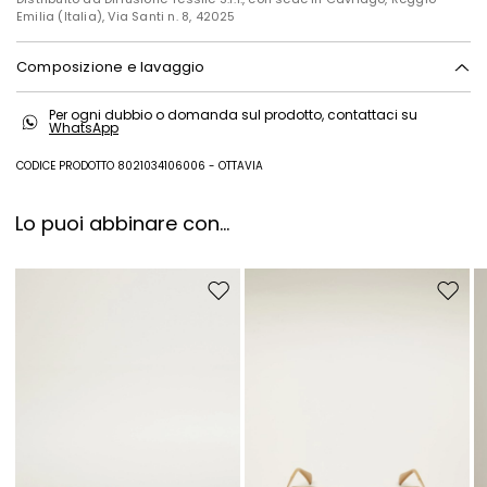
Emilia (Italia), Via Santi n. 8, 42025
Composizione e lavaggio
Lavare a mano acqua fredda max 40°; non candeggiare; non
Per ogni dubbio o domanda sul prodotto, contattaci su
asciugare in tamburo; asciugare appeso in ombra; ferro tiepido max
WhatsApp
120 gradi c; lavare a secco delicato con percloroetilene; non lavare ad
umido professionale.
CODICE PRODOTTO 8021034106006 - OTTAVIA
Tessuto esterno 100% poliestere; tessuto interno 100% poliestere.
Lo puoi abbinare con...
Sposta nella wishlist
Sposta 