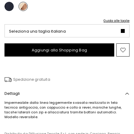
Guida alle taglie
Seleziona una taglia italiana
Aggiungi alla Shopping Bag
Spo
nel
wish
Spedizione gratuita
Dettagli
Impermeabile dalla linea leggermente svasata realizzato in tela
tecnica antigoccia, con cappuccio e collo a rever, maniche lunghe,
tacshe laterali con zip e allacciatura tramite bottoni automatici.
Modello reversibile.
Distribuito da Diffusione Tessile S.r.l., con sede in Cavriago, Reggio