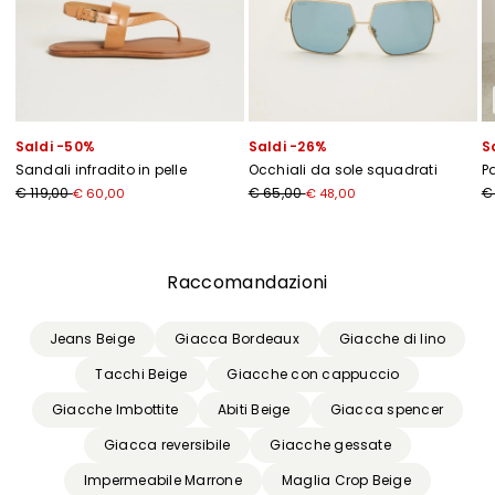
Saldi -50%
Saldi -26%
S
Sandali infradito in pelle
Occhiali da sole squadrati
P
€ 119,00
€ 65,00
€
€ 60,00
€ 48,00
Precedente
Successivo
Raccomandazioni
Jeans Beige
Giacca Bordeaux
Giacche di lino
Tacchi Beige
Giacche con cappuccio
Giacche Imbottite
Abiti Beige
Giacca spencer
Giacca reversibile
Giacche gessate
Impermeabile Marrone
Maglia Crop Beige