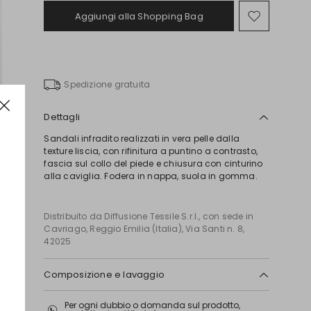
Aggiungi alla Shopping Bag
Sposta
nella
wishlist
Spedizione gratuita
Dettagli
Sandali infradito realizzati in vera pelle dalla
texture liscia, con rifinitura a puntino a contrasto,
fascia sul collo del piede e chiusura con cinturino
alla caviglia. Fodera in nappa, suola in gomma.
Distribuito da Diffusione Tessile S.r.l., con sede in
Cavriago, Reggio Emilia (Italia), Via Santi n. 8,
42025
Composizione e lavaggio
Tomaia in bovino; fodera in agnello; suola in
Per ogni dubbio o domanda sul prodotto,
gomma.