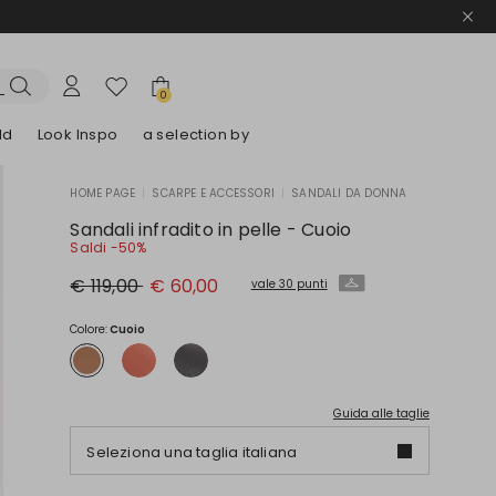
0
ld
Look Inspo
a selection by
HOME PAGE
|
SCARPE E ACCESSORI
|
SANDALI DA DONNA
lazer
Scopri i nostri Abiti
Scopri i nostri Sandali
Sandali infradito in pelle - Cuoio
Saldi -50%
Prezzo
Nuovo
€ 119,00
€ 60,00
vale 30 punti
originale
prezzo
€
€
119,00
60,00
Colore:
Cuoio
Guida alle taglie
Seleziona una taglia italiana