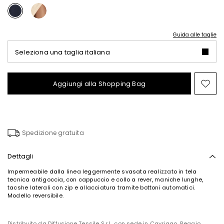
Guida alle taglie
Seleziona una taglia italiana
Aggiungi alla Shopping Bag
Spo
nel
wish
Spedizione gratuita
Dettagli
Impermeabile dalla linea leggermente svasata realizzato in tela
tecnica antigoccia, con cappuccio e collo a rever, maniche lunghe,
tacshe laterali con zip e allacciatura tramite bottoni automatici.
Modello reversibile.
Distribuito da Diffusione Tessile S.r.l., con sede in Cavriago, Reggio