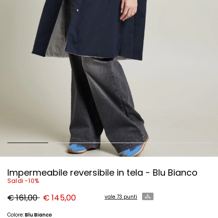
Impermeabile reversibile in tela - Blu Bianco
Saldi -10%
Prezzo
Nuovo
€ 161,00
€ 145,00
vale 73 punti
originale
prezzo
€
€
161,00
145,00
Colore:
Blu Bianco