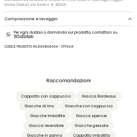
Emilia (Italia), Via Santi n. 8, 42025
Composizione e lavaggio
Lavare a mano acqua fredda max 40°; non candeggiare; non
Per ogni dubbio o domanda sul prodotto, contattaci su
asciugare in tamburo; asciugare appeso in ombra; ferro tiepido max
WhatsApp
120 gradi c; lavare a secco delicato con percloroetilene; non lavare ad
umido professionale.
CODICE PRODOTTO 8021034106004 - OTTAVIA
Tessuto esterno 100% poliestere; tessuto interno 100% poliestere.
Precedente
Successivo
Raccomandazioni
Cappotto con cappuccio
Giacca Bordeaux
Giacche di lino
Giacche con cappuccio
Giacche Imbottite
Giacca spencer
Giacca reversibile
Giacche gessate
Giacche in panno
Cappotto imbottito