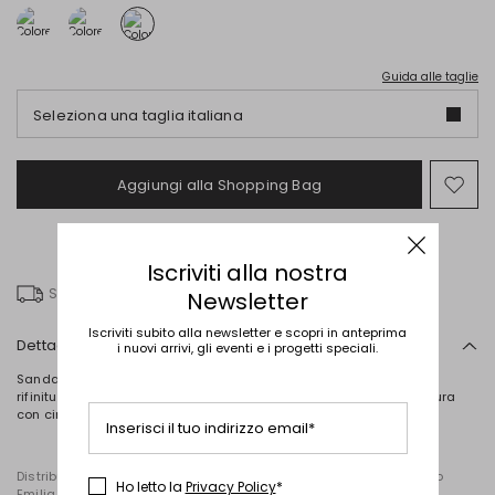
Guida alle taglie
Seleziona una taglia italiana
Aggiungi alla Shopping Bag
Spo
nel
wish
Iscriviti alla nostra
Spedizione gratuita
Newsletter
Iscriviti subito alla newsletter e scopri in anteprima
Dettagli
i nuovi arrivi, gli eventi e i progetti speciali.
Sandali infradito realizzati in vera pelle dalla texture liscia, con
rifinitura a puntino a contrasto, fascia sul collo del piede e chiusura
con cinturino alla caviglia. Fodera in nappa, suola in gomma.
Inserisci il tuo indirizzo email*
Distribuito da Diffusione Tessile S.r.l., con sede in Cavriago, Reggio
Ho letto la
Privacy Policy
*
Emilia (Italia), Via Santi n. 8, 42025