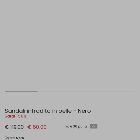
Sandali infradito in pelle - Nero
Saldi -50%
Prezzo
Nuovo
€ 119,00
€ 60,00
vale 30 punti
originale
prezzo
€
€
119,00
60,00
Colore:
Nero