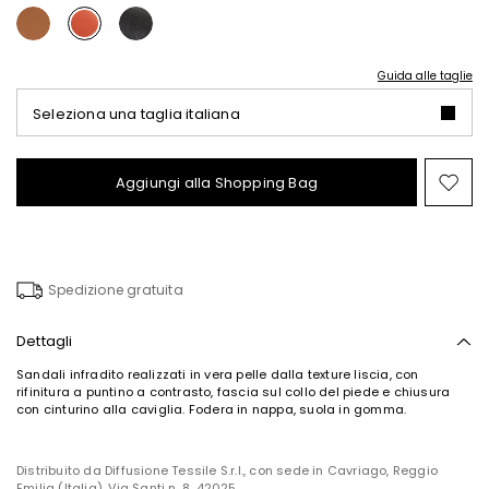
Guida alle taglie
Seleziona una taglia italiana
Aggiungi alla Shopping Bag
Spo
nel
wish
Spedizione gratuita
Dettagli
Sandali infradito realizzati in vera pelle dalla texture liscia, con
rifinitura a puntino a contrasto, fascia sul collo del piede e chiusura
con cinturino alla caviglia. Fodera in nappa, suola in gomma.
Distribuito da Diffusione Tessile S.r.l., con sede in Cavriago, Reggio
Emilia (Italia), Via Santi n. 8, 42025