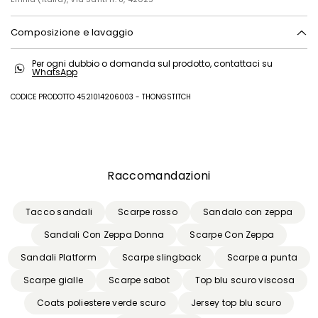
Composizione e lavaggio
Tomaia in bovino; fodera in agnello; suola in gomma.
Per ogni dubbio o domanda sul prodotto, contattaci su
WhatsApp
CODICE PRODOTTO 4521014206003 - THONGSTITCH
Precedente
Successivo
Raccomandazioni
Tacco sandali
Scarpe rosso
Sandalo con zeppa
Sandali Con Zeppa Donna
Scarpe Con Zeppa
Sandali Platform
Scarpe slingback
Scarpe a punta
Scarpe gialle
Scarpe sabot
Top blu scuro viscosa
Coats poliestere verde scuro
Jersey top blu scuro