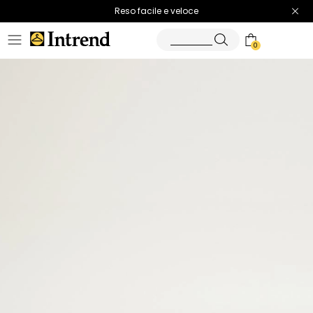
Spedizione gratuita
Reso facile e veloce
0