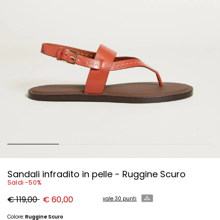
Sandali infradito in pelle - Ruggine Scuro
Saldi -50%
Prezzo
Nuovo
€ 119,00
€ 60,00
vale 30 punti
originale
prezzo
€
€
119,00
60,00
Colore:
Ruggine Scuro