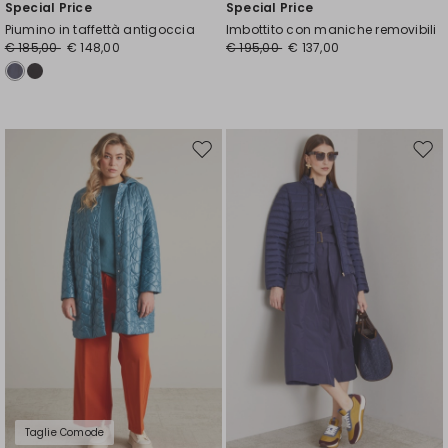
Special Price
Special Price
Piumino in taffettà antigoccia
Imbottito con maniche removibili
€ 185,00
€ 148,00
€ 195,00
€ 137,00
Sposta
Spos
nella
nell
wishlist
wishl
Taglie Comode