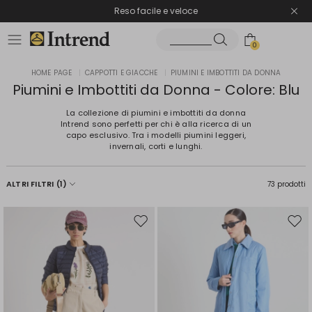
Spedizione gratuita
Reso facile e veloce
0
HOME PAGE
|
CAPPOTTI E GIACCHE
|
PIUMINI E IMBOTTITI DA DONNA
Piumini e Imbottiti da Donna - Colore: Blu
La collezione di piumini e imbottiti da donna
Intrend sono perfetti per chi è alla ricerca di un
capo esclusivo. Tra i modelli piumini leggeri,
invernali, corti e lunghi.
ALTRI FILTRI
(1)
73 prodotti
Sposta
Spos
nella
nell
wishlist
wishl