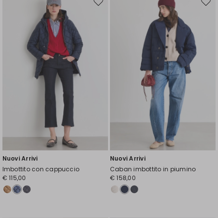
Sposta
Spos
nella
nell
wishlist
wishl
Nuovi Arrivi
Nuovi Arrivi
Imbottito con cappuccio
Caban imbottito in piumino
€ 115,00
€ 158,00