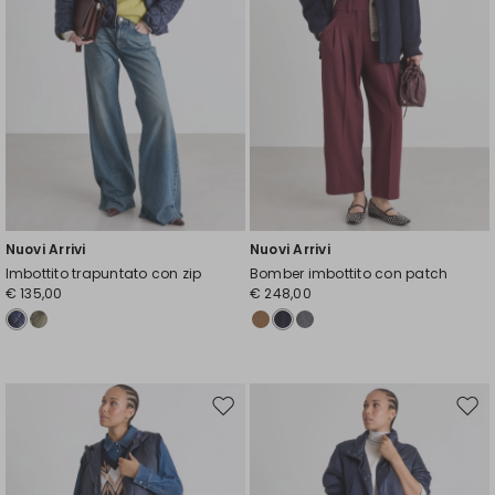
Nuovi Arrivi
Nuovi Arrivi
Imbottito trapuntato con zip
Bomber imbottito con patch
€ 135,00
€ 248,00
Sposta
Spos
nella
nell
wishlist
wishl