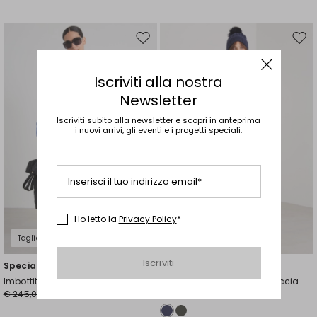
Sposta
Spos
nella
nell
wishlist
wishl
Iscriviti alla nostra
Newsletter
Iscriviti subito alla newsletter e scopri in anteprima
i nuovi arrivi, gli eventi e i progetti speciali.
Inserisci il tuo indirizzo email*
Ho letto la
Privacy Policy
*
Taglie Comode
Iscriviti
Special Price
Special Price
Imbottito in raso antigoccia
Imbottito in taffettà antigoccia
€ 245,00
€ 123,00
€ 275,00
€ 193,00