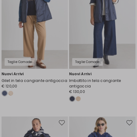
Taglie Comode
Taglie Comode
Nuovi Arrivi
Nuovi Arrivi
Gilet in tela cangiante antigoccia
Imbottito in tela cangiante
€ 120,00
antigoccia
€ 130,00
Sposta
Spos
nella
nell
wishlist
wishl