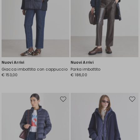
Nuovi Arrivi
Nuovi Arrivi
Giacca imbottita con cappuccio
Parka imbottito
€ 153,00
€ 186,00
Sposta
Spos
nella
nell
wishlist
wishl