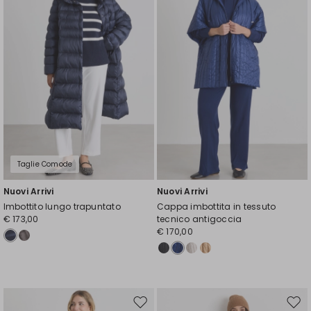
Taglie Comode
Nuovi Arrivi
Nuovi Arrivi
Imbottito lungo trapuntato
Cappa imbottita in tessuto
€ 173,00
tecnico antigoccia
€ 170,00
Sposta
Spos