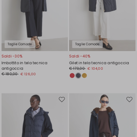
Taglie Comode
Taglie Comode
Saldi -30%
Saldi -40%
Imbottito in tela tecnica
Gilet in tela tecnica antigoccia
antigoccia
€ 173,00
€ 104,00
€ 180,00
€ 126,00
Sposta
Spos
nella
nell
wishlist
wishl