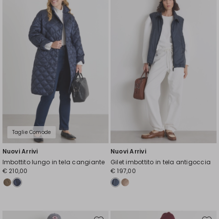
nella
nell
wishlist
wishl
Taglie Comode
Nuovi Arrivi
Nuovi Arrivi
Imbottito lungo in tela cangiante
Gilet imbottito in tela antigoccia
€ 210,00
€ 197,00