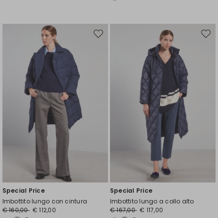
Sposta
Spos
nella
nell
wishlist
wishl
Special Price
Special Price
Imbottito lungo con cintura
Imbottito lungo a collo alto
€ 160,00
€ 112,00
€ 167,00
€ 117,00