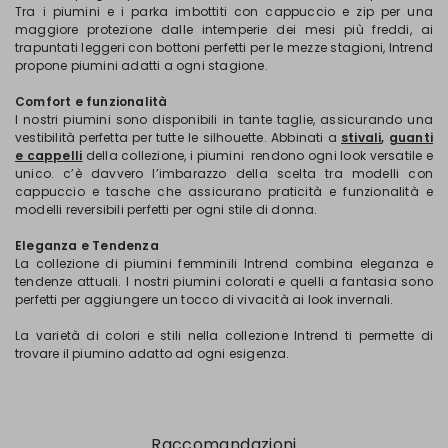
Tra i piumini e i parka imbottiti con cappuccio e zip per una
maggiore protezione dalle intemperie dei mesi più freddi, ai
trapuntati leggeri con bottoni perfetti per le mezze stagioni, Intrend
propone piumini adatti a ogni stagione.
Comfort e funzionalità
I nostri piumini sono disponibili in tante taglie, assicurando una
vestibilità perfetta per tutte le silhouette. Abbinati a
stivali
,
guanti
e cappelli
della collezione, i piumini rendono ogni look versatile e
unico. c’è davvero l’imbarazzo della scelta tra modelli con
cappuccio e tasche che assicurano praticità e funzionalità e
modelli reversibili perfetti per ogni stile di donna.
Eleganza e Tendenza
La collezione di piumini femminili Intrend combina eleganza e
tendenze attuali. I nostri piumini colorati e quelli a fantasia sono
perfetti per aggiungere un tocco di vivacità ai look invernali.
La varietà di colori e stili nella collezione Intrend ti permette di
trovare il piumino adatto ad ogni esigenza.
Raccomandazioni