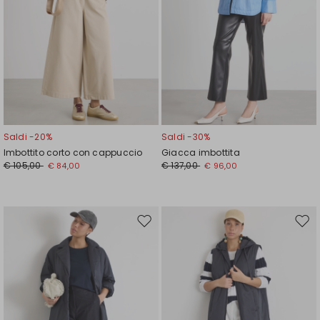
Saldi -20%
Saldi -30%
Imbottito corto con cappuccio
Giacca imbottita
€ 105,00
€ 137,00
€ 84,00
€ 96,00
Sposta
Spos
nella
nell
wishlist
wishl