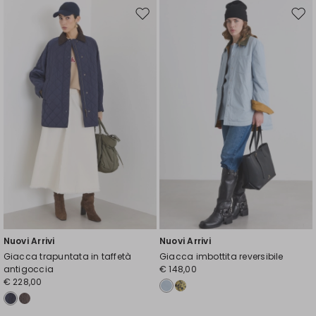
Sposta
Spos
nella
nell
wishlist
wishl
Nuovi Arrivi
Nuovi Arrivi
Giacca trapuntata in taffetà
Giacca imbottita reversibile
antigoccia
€ 148,00
€ 228,00