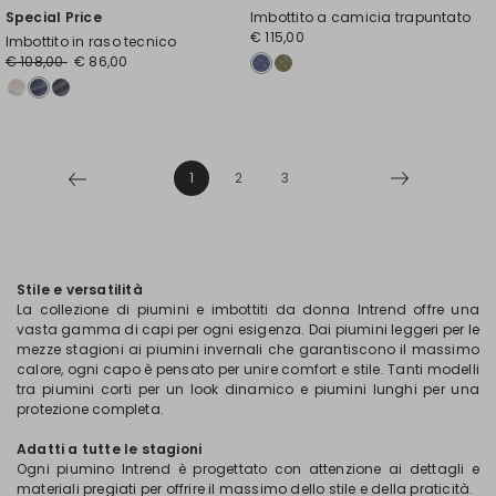
Special Price
Imbottito a camicia trapuntato
€ 115,00
Imbottito in raso tecnico
€ 108,00
€ 86,00
1
2
3
Stile e versatilità
La collezione di piumini e imbottiti da donna Intrend offre una
vasta gamma di capi per ogni esigenza. Dai piumini leggeri per le
mezze stagioni ai piumini invernali che garantiscono il massimo
calore, ogni capo è pensato per unire comfort e stile. Tanti modelli
tra piumini corti per un look dinamico e piumini lunghi per una
protezione completa.
Adatti a tutte le stagioni
Ogni piumino Intrend è progettato con attenzione ai dettagli e
materiali pregiati per offrire il massimo dello stile e della praticità.