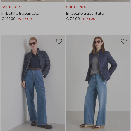
Saldi -30%
Saldi -20%
Imbottito trapuntato
Imbottito trapuntato
€ 161,00
€ 76,00
€ 113,00
€ 61,00
Sposta
Spos
nella
nell
wishlist
wishl