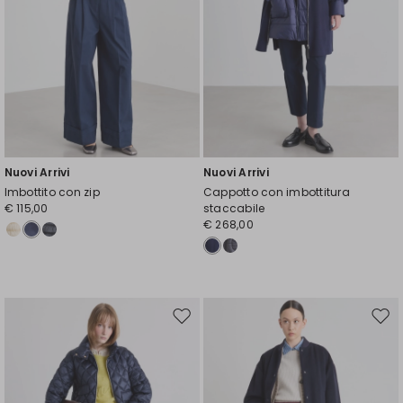
Nuovi Arrivi
Nuovi Arrivi
Imbottito con zip
Cappotto con imbottitura
€ 115,00
staccabile
€ 268,00
Sposta
Spos
nella
nell
wishlist
wishl