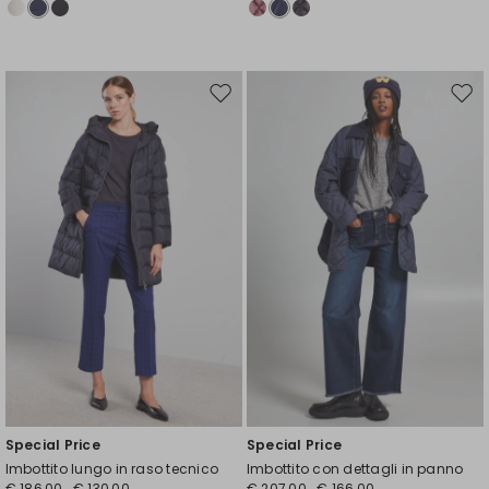
Sposta
Spos
nella
nell
wishlist
wishl
Special Price
Special Price
Imbottito lungo in raso tecnico
Imbottito con dettagli in panno
€ 186,00
€ 130,00
€ 207,00
€ 166,00