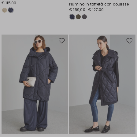
€ 115,00
Piumino in taffetà con coulisse
€ 159,00
€ 127,00
Sposta
Spos
nella
nell
wishlist
wishl