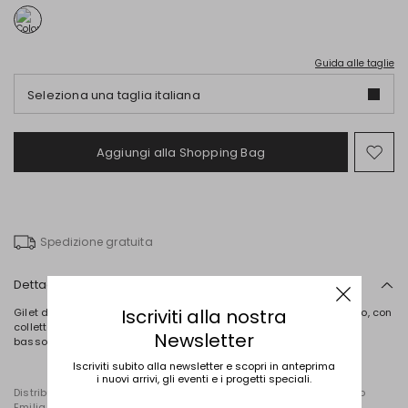
Guida alle taglie
Seleziona una taglia italiana
Aggiungi alla Shopping Bag
Spo
nel
wish
Spedizione gratuita
Dettagli
Iscriviti alla nostra
Gilet dalla linea aderente in tessuto tecnico trapuntato e imbottito, con
colletto rialzato, coulisse interna regolabile, tasche a filettone sul
Newsletter
basso. Capo foderato. Chiusura con bottoni.
Iscriviti subito alla newsletter e scopri in anteprima
i nuovi arrivi, gli eventi e i progetti speciali.
Distribuito da Diffusione Tessile S.r.l., con sede in Cavriago, Reggio
Emilia (Italia), Via Santi n. 8, 42025