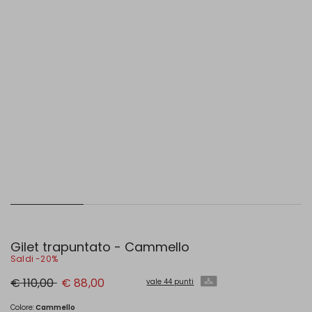
Gilet trapuntato - Cammello
Saldi -20%
Prezzo
Nuovo
€ 110,00
€ 88,00
vale 44 punti
originale
prezzo
€
€
110,00
88,00
Colore:
Cammello