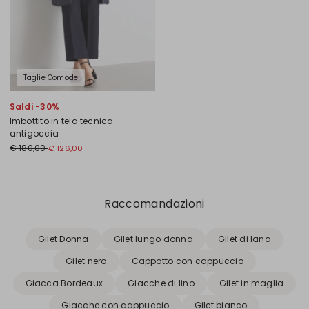
Taglie Comode
Saldi -30%
Imbottito in tela tecnica
antigoccia
€ 180,00
€ 126,00
Precedente
Successivo
Raccomandazioni
Gilet Donna
Gilet lungo donna
Gilet di lana
Gilet nero
Cappotto con cappuccio
Giacca Bordeaux
Giacche di lino
Gilet in maglia
Giacche con cappuccio
Gilet bianco