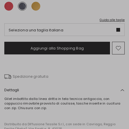
Guida alle taglie
Seleziona una taglia italiana
Aggiungi alla Shopping Bag
Spo
nel
wish
Spedizione gratuita
Dettagli
Gilet imbottito dalla linea dritta in tela tecnica antigoccia, con
cappuccio rimovibile provvisto di coulisse, tasche inserite in cucitura
con zip. Chiusura con zip.
Distribuito da Diffusione Tessile S.r.l., con sede in Cavriago, Reggio
Emilia (Italia), Via Santi n. 8, 42025