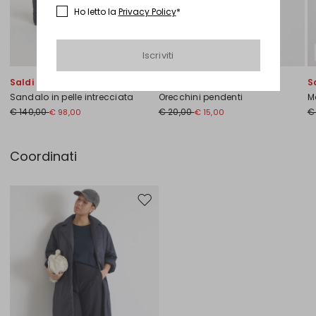
Ho letto la
Privacy Policy
*
Iscriviti
Saldi -30%
Saldi -25%
S
Sandalo in pelle intrecciata
Orecchini pendenti
M
€ 140,00
€ 20,00
€
€ 98,00
€ 15,00
Coordinati
Sposta nella wishlist