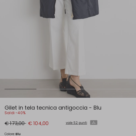
Gilet in tela tecnica antigoccia - Blu
Saldi -40%
Prezzo
Nuovo
€ 173,00
€ 104,00
vale 52 punti
originale
prezzo
€
€
173,00
104,00
Colore:
Blu