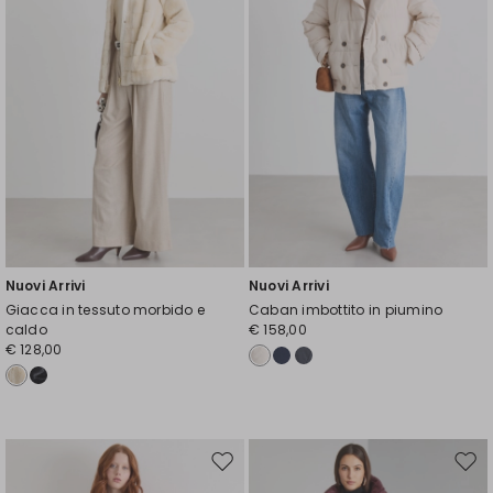
Nuovi Arrivi
Nuovi Arrivi
Giacca in tessuto morbido e
Caban imbottito in piumino
caldo
€ 158,00
€ 128,00
Sposta
Spos
nella
nell