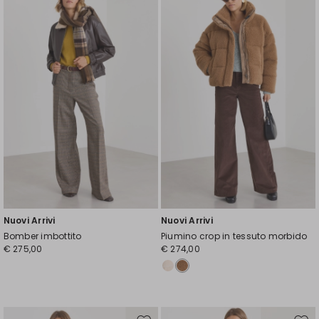
nella
nell
wishlist
wishl
Nuovi Arrivi
Nuovi Arrivi
Bomber imbottito
Piumino crop in tessuto morbido
€ 275,00
€ 274,00