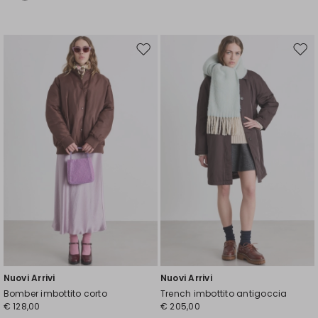
Sposta
Spos
nella
nell
wishlist
wishl
Nuovi Arrivi
Nuovi Arrivi
Bomber imbottito corto
Trench imbottito antigoccia
€ 128,00
€ 205,00