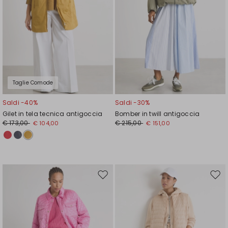
Taglie Comode
Saldi -40%
Saldi -30%
Gilet in tela tecnica antigoccia
Bomber in twill antigoccia
€ 173,00
€ 215,00
€ 104,00
€ 151,00
Sposta
Spos
nella
nell
wishlist
wishl