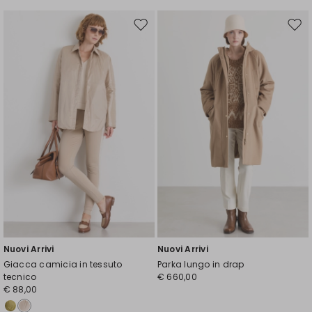
Sposta
Spos
nella
nell
wishlist
wishl
Nuovi Arrivi
Nuovi Arrivi
Giacca camicia in tessuto
Parka lungo in drap
tecnico
€ 660,00
€ 88,00