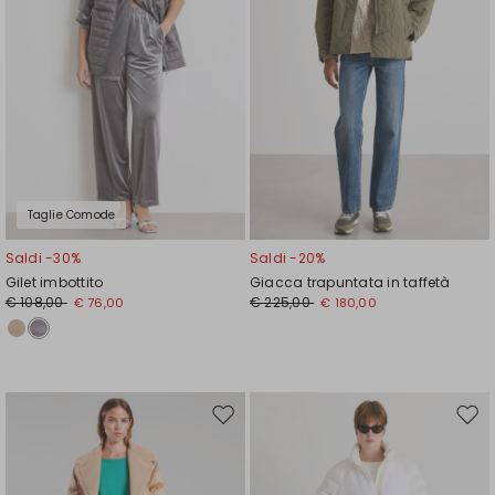
Taglie Comode
Saldi -30%
Saldi -20%
Gilet imbottito
Giacca trapuntata in taffetà
€ 108,00
€ 225,00
€ 76,00
€ 180,00
Sposta
Spos
nella
nell
wishlist
wishl