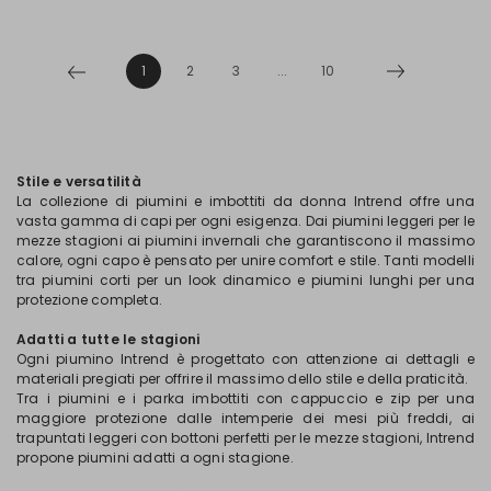
1
2
3
...
10
Stile e versatilità
La collezione di piumini e imbottiti da donna Intrend offre una
vasta gamma di capi per ogni esigenza. Dai piumini leggeri per le
mezze stagioni ai piumini invernali che garantiscono il massimo
calore, ogni capo è pensato per unire comfort e stile. Tanti modelli
tra piumini corti per un look dinamico e piumini lunghi per una
protezione completa.
Adatti a tutte le stagioni
Ogni piumino Intrend è progettato con attenzione ai dettagli e
materiali pregiati per offrire il massimo dello stile e della praticità.
Tra i piumini e i parka imbottiti con cappuccio e zip per una
maggiore protezione dalle intemperie dei mesi più freddi, ai
trapuntati leggeri con bottoni perfetti per le mezze stagioni, Intrend
propone piumini adatti a ogni stagione.