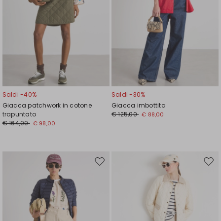
Saldi -40%
Saldi -30%
Giacca patchwork in cotone
Giacca imbottita
trapuntato
€ 125,00
€ 88,00
€ 164,00
€ 98,00
Sposta
Spos
nella
nell
wishlist
wishl