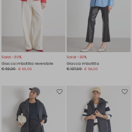
Saldi -30%
Saldi -30%
Giacca imbottita reversibile
Giacca imbottita
€ 93,00
€ 137,00
€ 65,00
€ 96,00
Sposta
Spos
nella
nell
wishlist
wishl