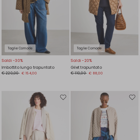
Taglie Comode
Taglie Comode
Saldi -30%
Saldi -20%
Imbottito lungo trapuntato
Gilet trapuntato
€ 220,00
€ 110,00
€ 154,00
€ 88,00
Sposta
Spos
nella
nell
wishlist
wishl