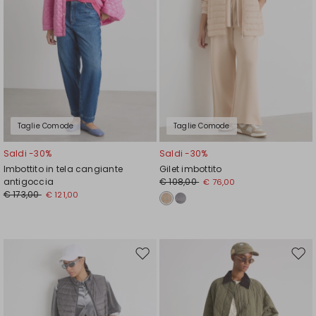
Taglie Comode
Taglie Comode
Saldi -30%
Saldi -30%
Imbottito in tela cangiante
Gilet imbottito
antigoccia
€ 108,00
€ 76,00
€ 173,00
€ 121,00
Sposta
Spos
nella
nell
wishlist
wishl