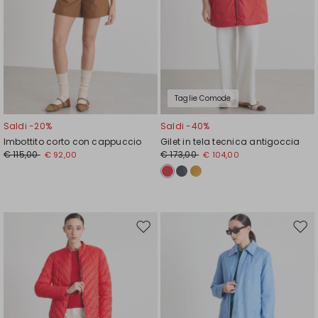
Taglie Comode
Saldi -20%
Saldi -40%
Imbottito corto con cappuccio
Gilet in tela tecnica antigoccia
€ 115,00
€ 173,00
€ 92,00
€ 104,00
Sposta
Spos
nella
nell
wishlist
wishl