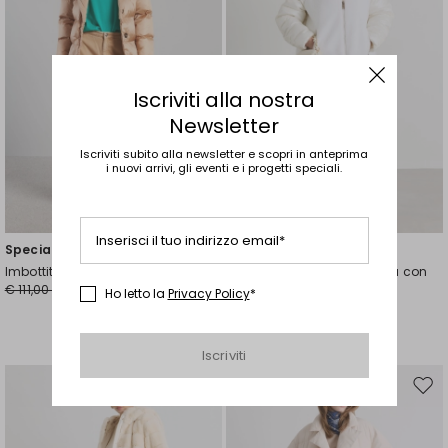
Iscriviti alla nostra
Newsletter
Iscriviti subito alla newsletter e scopri in anteprima
i nuovi arrivi, gli eventi e i progetti speciali.
Taglie Comode
Inserisci il tuo indirizzo email*
Special Price
Nuovi Arrivi
Imbottito con rever a peluche
Imbottito in tela antigoccia con
€ 111,00
€ 78,00
inserti
Ho letto la
Privacy Policy
*
€ 185,00
Iscriviti
Sposta
Spos
nella
nell
wishlist
wishl