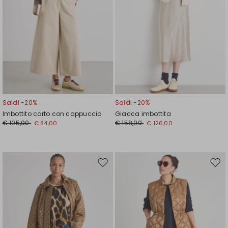
Saldi -20%
Saldi -20%
Imbottito corto con cappuccio
Giacca imbottita
€ 105,00
€ 158,00
€ 84,00
€ 126,00
Sposta
Spos
nella
nell
wishlist
wishl