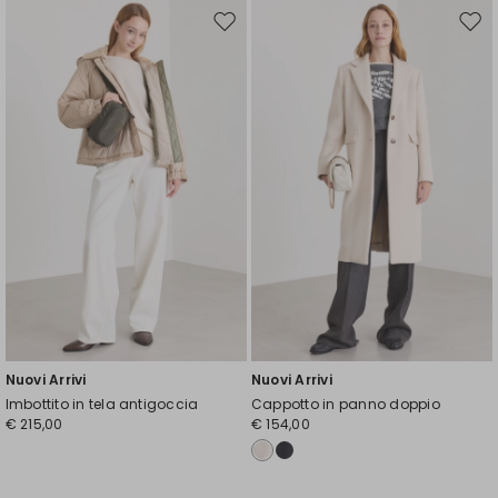
Sposta
Spos
nella
nell
wishlist
wishl
Nuovi Arrivi
Nuovi Arrivi
Imbottito in tela antigoccia
Cappotto in panno doppio
€ 215,00
€ 154,00