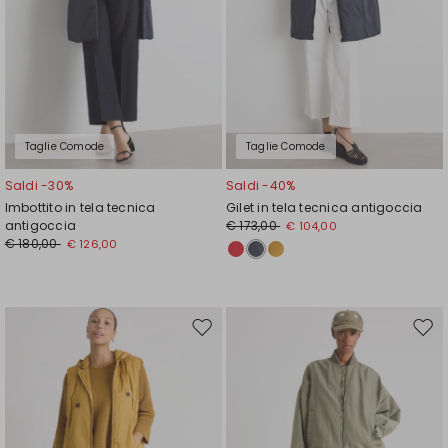
Taglie Comode
Taglie Comode
Saldi -30%
Saldi -40%
Imbottito in tela tecnica
Gilet in tela tecnica antigoccia
antigoccia
€ 173,00
€ 104,00
€ 180,00
€ 126,00
Sposta
Spos
nella
nell
wishlist
wishl