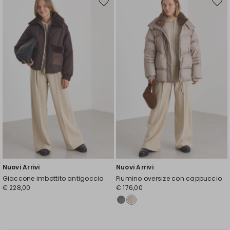
Sposta
Spos
nella
nell
wishlist
wishl
Nuovi Arrivi
Nuovi Arrivi
Giaccone imbottito antigoccia
Piumino oversize con cappuccio
€ 228,00
€ 176,00