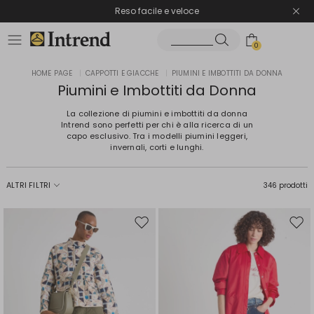
Spedizione gratuita
Reso facile e veloce
0
HOME PAGE
|
CAPPOTTI E GIACCHE
|
PIUMINI E IMBOTTITI DA DONNA
Piumini e Imbottiti da Donna
La collezione di piumini e imbottiti da donna
Intrend sono perfetti per chi è alla ricerca di un
capo esclusivo. Tra i modelli piumini leggeri,
invernali, corti e lunghi.
ALTRI FILTRI
346 prodotti
Sposta
Spos
nella
nell
wishlist
wishl