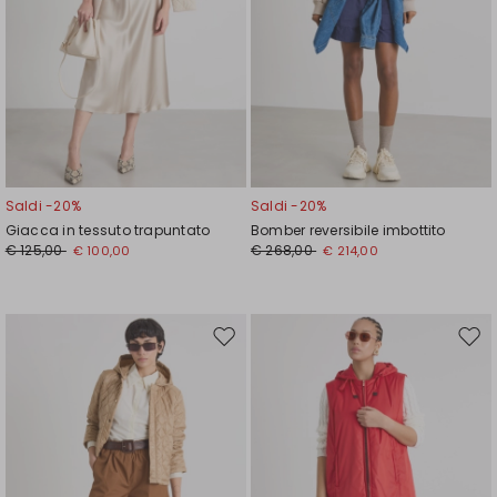
Saldi -20%
Saldi -20%
Giacca in tessuto trapuntato
Bomber reversibile imbottito
€ 125,00
€ 268,00
€ 100,00
€ 214,00
Sposta
Spos
nella
nell
wishlist
wishl