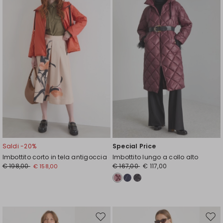
wishlist
wishl
Saldi -20%
Special Price
Imbottito corto in tela antigoccia
Imbottito lungo a collo alto
€ 198,00
€ 167,00
€ 117,00
€ 158,00
Sposta
Spos