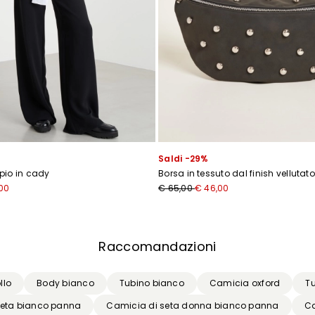
Saldi -29%
pio in cady
Borsa in tessuto dal finish vellutato
00
€ 65,00
€ 46,00
Raccomandazioni
llo
Body bianco
Tubino bianco
Camicia oxford
T
seta bianco panna
Camicia di seta donna bianco panna
Ca