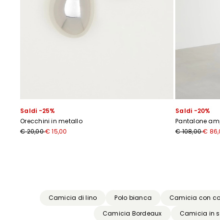
Saldi -25%
Saldi -20%
Orecchini in metallo
Pantalone am
€ 20,00
€ 15,00
€ 108,00
€ 86,
Precedente
Successivo
Camicia di lino
Polo bianca
Camicia con co
Camicia Bordeaux
Camicia in 