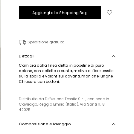
Aggiungi alla Shopping Bag
Sposta
nella
wishlist
Spedizione gratuita
Dettagli
Camicia dalla linea dritta in popeline di puro
cotone, con colletto a punta, motivo di fiore tessile
sulla spalla e volant sul davanti, maniche lunghe.
Chiusura con bottoni.
Distribuito da Diffusione Tessile S.r.l., con sede in
Cavriago, Reggio Emilia (Italia), Via Santi n. 8,
42025
Composizione e lavaggio
Lavare a mano acqua fredda max 40°; non