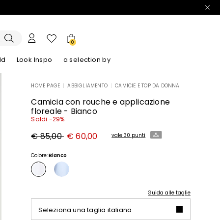
0
ld
Look Inspo
a selection by
HOME PAGE
|
ABBIGLIAMENTO
|
CAMICIE E TOP DA DONNA
lazer
Scopri i nostri Abiti
Scopri i nostri Sandali
Camicia con rouche e applicazione
floreale - Bianco
Saldi -29%
Prezzo
Nuovo
€ 85,00
€ 60,00
vale 30 punti
originale
prezzo
€
€
85,00
60,00
Colore:
Bianco
Guida alle taglie
Seleziona una taglia italiana