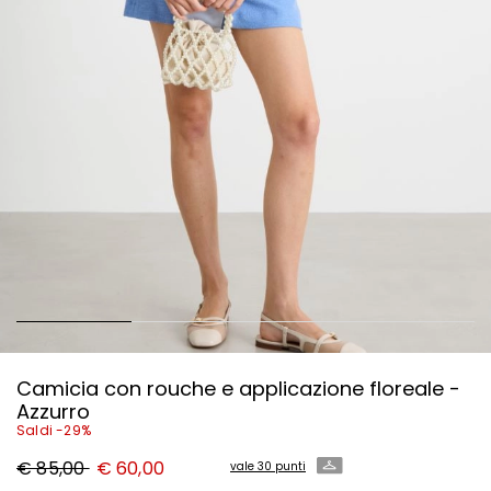
Camicia con rouche e applicazione floreale -
Azzurro
Saldi -29%
Prezzo
Nuovo
€ 85,00
€ 60,00
vale 30 punti
originale
prezzo
€
€