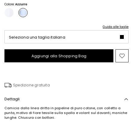
85,00
60,00
Colore:
Azzurro
Guida alle taglie
Seleziona una taglia italiana
Aggiungi alla Shopping Bag
Spo
nel
wish
Spedizione gratuita
Dettagli
Camicia dalla linea dritta in popeline di puro cotone, con colletto a
punta, motivo di fiore tessile sulla spalla e volant sul davanti, maniche
lunghe. Chiusura con bottoni.