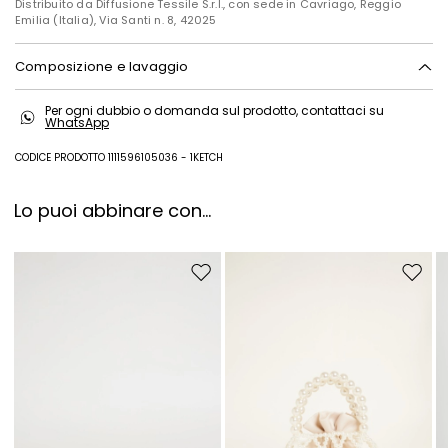
Distribuito da Diffusione Tessile S.r.l., con sede in Cavriago, Reggio
Emilia (Italia), Via Santi n. 8, 42025
Composizione e lavaggio
Lavare a mano acqua fredda max 40°; non candeggiare; non
Per ogni dubbio o domanda sul prodotto, contattaci su
asciugare in tamburo; asciugare appeso in ombra; ferro tiepido max
WhatsApp
120 gradi c; lavare a secco delicato con percloroetilene; non lavare ad
umido professionale.
CODICE PRODOTTO 1111596105036 - 1KETCH
100% cotone.
Lo puoi abbinare con...
Sposta nella wishlist
Sposta 