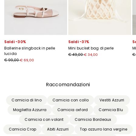
Saldi -30%
Saldi -31%
S
Ballerine slingback in pelle
Mini bucket bag di perle
M
lucida
€ 49,00
€
€ 34,00
€ 99,00
€ 69,00
Precedente
Successivo
Raccomandazioni
Camicia di lino
Camicia con collo
Vestiti Azzurri
Maglietta Azzurra
Camicia oxford
Camicia Blu
Camicia con volant
Camicia Bordeaux
Camicia Crop
Abiti Azzurri
Top azzurro lana vergine