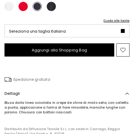
Guida alle taglie
Seleziona una taglia italiana
Aggiungi alla Shopping Bag
Spo
nel
wish
Spedizione gratuita
Dettagli
Blusa dalla linea scivolata in crepe de chine di misto seta, con colletto
a punta, applicazione a forma di fiore rimovibile, maniche lunghe con
polsino. Chiusura con bottoni nascosti.
Distribuito da Diffusione Tessile S.r.l., con sede in Cavriago, Reggio
Emilia (Italia), Via Santi n. 8, 42025