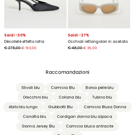
Saldi -30%
Saldi -27%
Décolleté effetto rafia
Occhiali rettangolari in acetato
€ 275,00
€ 48,00
€ 193,00
€ 35,00
Precedente
Successivo
Raccomandazioni
Stivali blu
Camicia Blu
Borsa pelle blu
Orecchini blu
Collana blu
Tubino blu
Abito blu lungo
Giubbotti Blu
Camicia Blusa Donna
Canotta blu
Cardigan donna blu alpaca
Gonna Jersey Blu
Camicia blusa antracite