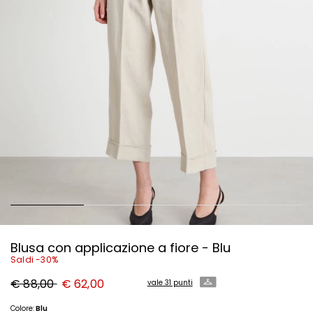
Blusa con applicazione a fiore - Blu
Saldi -30%
Prezzo
Nuovo
€ 88,00
€ 62,00
vale 31 punti
originale
prezzo
€
€
88,00
62,00
Colore:
Blu