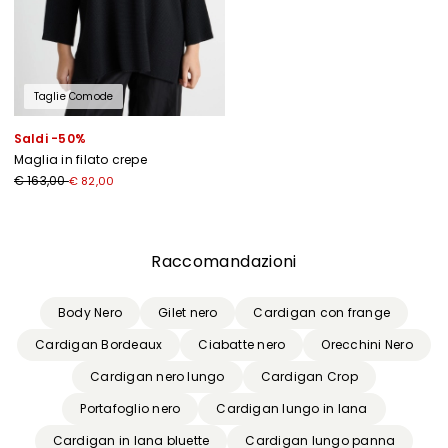
Taglie Comode
Saldi -50%
Maglia in filato crepe
€ 163,00
€ 82,00
Precedente
Successivo
Raccomandazioni
Body Nero
Gilet nero
Cardigan con frange
Cardigan Bordeaux
Ciabatte nero
Orecchini Nero
Cardigan nero lungo
Cardigan Crop
Portafoglio nero
Cardigan lungo in lana
Cardigan in lana bluette
Cardigan lungo panna