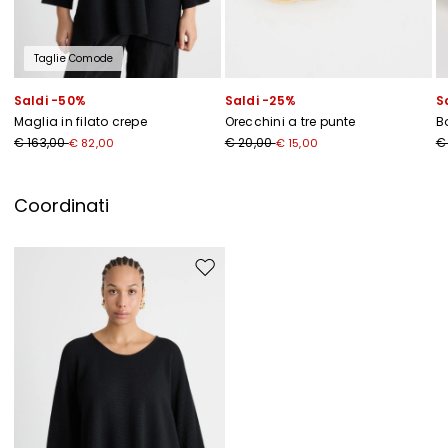
Ho letto la
Privacy Policy
*
Taglie Comode
Iscriviti
Saldi -50%
Saldi -25%
S
Maglia in filato crepe
Orecchini a tre punte
B
€ 163,00
€ 20,00
€
€ 82,00
€ 15,00
Coordinati
Sposta nella wishlist