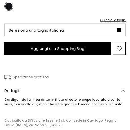
Guida alle taglie
Seleziona una taglia italiana
Aggiungi alla Shopping Bag
Spo
nel
wish
Spedizione gratuita
Dettagli
Cardigan dalla linea dritta in filato di cotone crepe lavorato a punto
links, con scollo a V, maniche a tre quarti a kimono con risvolto cucito.
Distribuito da Diffusione Tessile S.r.l., con sede in Cavriago, Reggio
Emilia (Italia), Via Santi n. 8, 42025