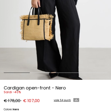
Cardigan open-front - Nero
Saldi -40%
Prezzo
Nuovo
€ 178,00
€ 107,00
vale 54 punti
originale
prezzo
€
€
178,00
107,00
Colore:
Nero