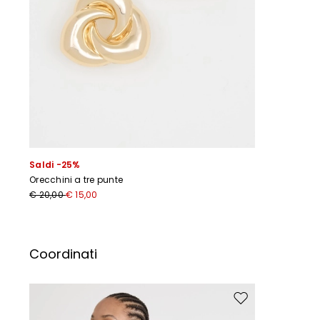
Saldi -25%
Orecchini a tre punte
I
€ 20,00
€ 15,00
Coordinati
Sposta nella wishlis