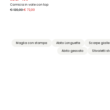
Camicia in voile con top
€ 120,00
€ 72,00
Precedente
Successivo
Maglia con stampa
Abito Longuette
Scarpe gialle
Abito gessato
Stivaletti