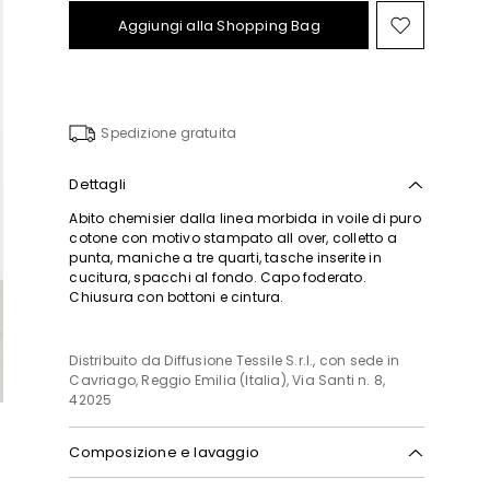
Aggiungi alla Shopping Bag
Sposta
nella
wishlist
Spedizione gratuita
Dettagli
Abito chemisier dalla linea morbida in voile di puro
cotone con motivo stampato all over, colletto a
punta, maniche a tre quarti, tasche inserite in
cucitura, spacchi al fondo. Capo foderato.
Chiusura con bottoni e cintura.
Distribuito da Diffusione Tessile S.r.l., con sede in
Cavriago, Reggio Emilia (Italia), Via Santi n. 8,
42025
Composizione e lavaggio
Lavare a mano acqua fredda max 40°; non