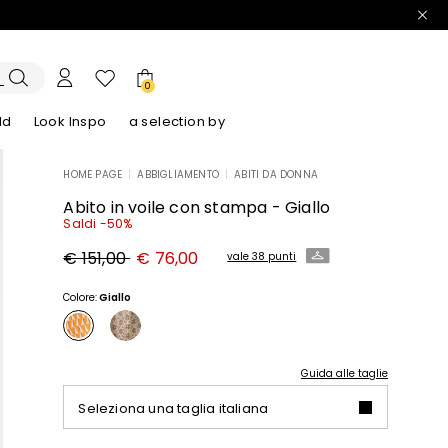
0
ld
Look Inspo
a selection by
HOME PAGE
|
ABBIGLIAMENTO
|
ABITI DA DONNA
lazer
Scopri i nostri Abiti
Scopri i nostri Sandali
Abito in voile con stampa - Giallo
Saldi -50%
Prezzo
Nuovo
€ 151,00
€ 76,00
vale 38 punti
originale
prezzo
€
€
151,00
76,00
Colore:
Giallo
Guida alle taglie
Seleziona una taglia italiana