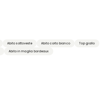
Abito sottoveste
Abito corto bianco
Top giallo
Abito in maglia bordeaux