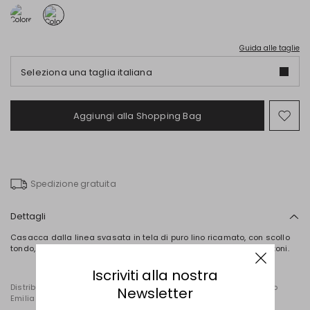
Guida alle taglie
Seleziona una taglia italiana
Aggiungi alla Shopping Bag
Spo
nel
wish
Spedizione gratuita
Dettagli
Casacca dalla linea svasata in tela di puro lino ricamato, con scollo
tondo, maniche a tre quarti e tasche applicate. Chiusura con bottoni.
Iscriviti alla nostra
Distribuito da Diffusione Tessile S.r.l., con sede in Cavriago, Reggio
Newsletter
Emilia (Italia), Via Santi n. 8, 42025