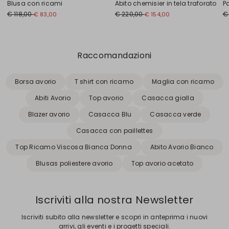
Blusa con ricami
Abito chemisier in tela traforato
Pa
€ 118,00
€ 220,00
€
€ 83,00
€ 154,00
Precedente
Successivo
Raccomandazioni
Borsa avorio
T shirt con ricamo
Maglia con ricamo
Abiti Avorio
Top avorio
Casacca gialla
Blazer avorio
Casacca Blu
Casacca verde
Casacca con paillettes
Top Ricamo Viscosa Bianca Donna
Abito Avorio Bianco
Blusas poliestere avorio
Top avorio acetato
Iscriviti alla nostra Newsletter
Iscriviti subito alla newsletter e scopri in anteprima i nuovi
arrivi, gli eventi e i progetti speciali.