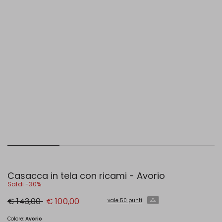
Casacca in tela con ricami - Avorio
Saldi -30%
Prezzo
Nuovo
€ 143,00
€ 100,00
vale 50 punti
originale
prezzo
€
€
143,00
100,00
Colore:
Avorio