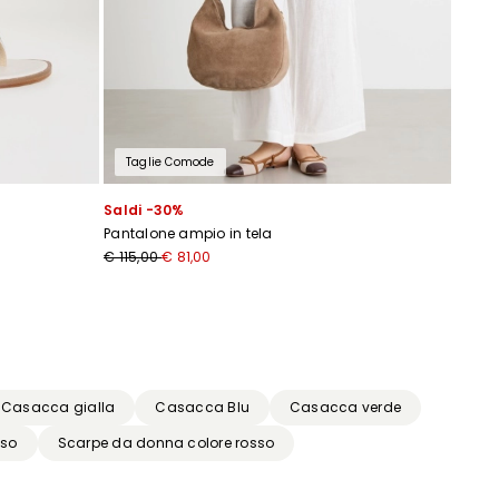
Taglie Comode
Saldi -30%
Pantalone ampio in tela
€ 115,00
€ 81,00
Casacca gialla
Casacca Blu
Casacca verde
sso
Scarpe da donna colore rosso