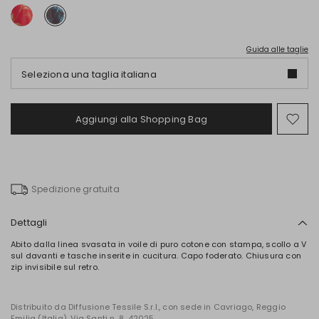
Guida alle taglie
Seleziona una taglia italiana
Aggiungi alla Shopping Bag
Spo
nel
wish
Spedizione gratuita
Dettagli
Abito dalla linea svasata in voile di puro cotone con stampa, scollo a V
sul davanti e tasche inserite in cucitura. Capo foderato. Chiusura con
zip invisibile sul retro.
Distribuito da Diffusione Tessile S.r.l., con sede in Cavriago, Reggio
Emilia (Italia), Via Santi n. 8, 42025