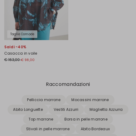
Taglie Comode
Saldi -40%
Casacca in voile
€ 163,00
€ 98,00
Precedente
Successivo
Raccomandazioni
Pelliccia marrone
Mocassini marrone
Abito Longuette
Vestiti Azzurri
Maglietta Azzurra
Top marrone
Borsa in pelle marrone
Stivali in pelle marrone
Abito Bordeaux