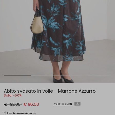
Abito svasato in voile - Marrone Azzurro
Saldi -50%
Prezzo
Nuovo
€ 192,00
€ 96,00
vale 48 punti
originale
prezzo
€
€
192,00
96,00
Colore:
Marrone Azzurro