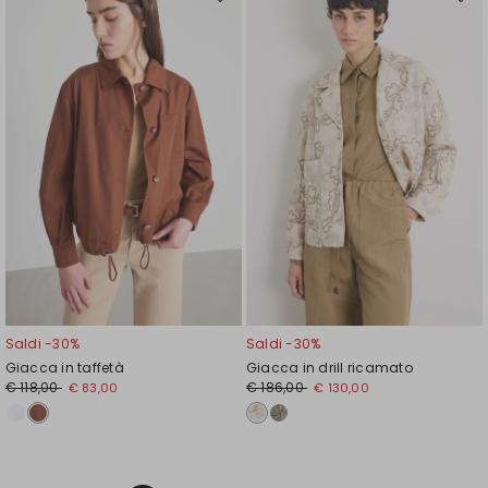
Sposta
Spos
nella
nell
wishlist
wishl
Saldi -30%
Saldi -30%
Giacca in taffetà
Giacca in drill ricamato
€ 118,00
€ 186,00
€ 83,00
€ 130,00