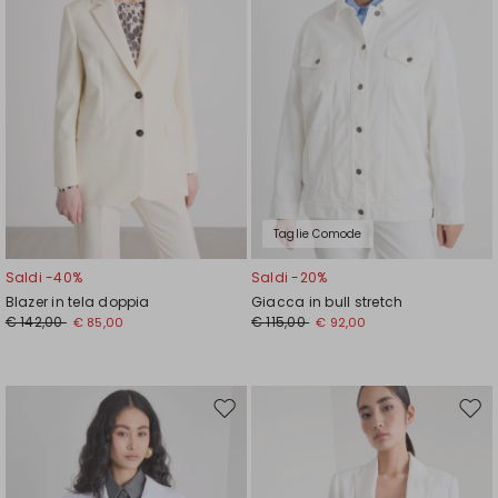
Taglie Comode
Saldi -40%
Saldi -20%
Blazer in tela doppia
Giacca in bull stretch
€ 142,00
€ 115,00
€ 85,00
€ 92,00
Sposta
Spos
nella
nell
wishlist
wishl