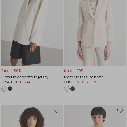
Saldi -50%
Saldi -20%
Blazer monopetto in jersey
Blazer in tessuto natté
€ 248,00
€ 158,00
€ 124,00
€ 126,00
Sposta
Spos
nella
nell
wishlist
wishl