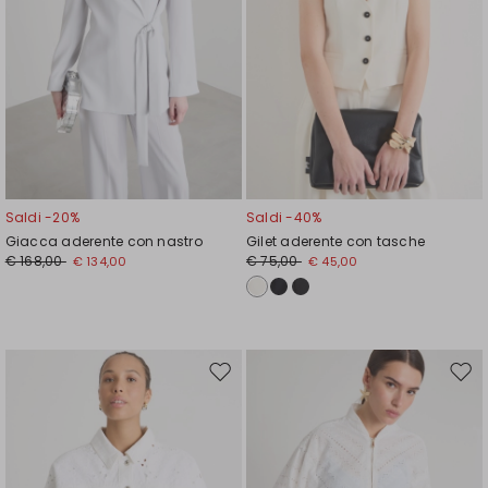
Saldi -20%
Saldi -40%
Giacca aderente con nastro
Gilet aderente con tasche
€ 168,00
€ 75,00
€ 134,00
€ 45,00
Sposta
Spos
nella
nell
wishlist
wishl