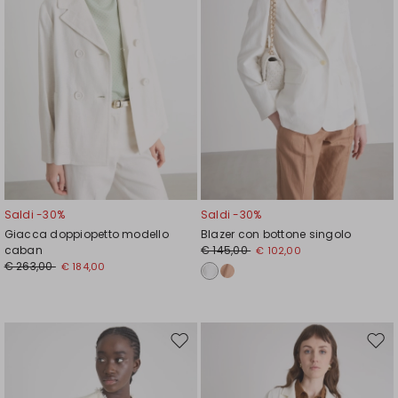
Saldi -30%
Saldi -30%
Giacca doppiopetto modello
Blazer con bottone singolo
caban
€ 145,00
€ 102,00
€ 263,00
€ 184,00
Sposta
Spos
nella
nell
wishlist
wishl