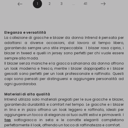
1
2
3
...
41
Eleganza e versatilità
La collezione di giacche e blazer da donna Intrend è pensata per
adattarsi a diverse occasioni, dal lavoro al tempo libero,
garantendo sempre uno stile impeccabile. I blazer rosa cipria, i
blazer in tweed e quelli in jersey sono perfetti per chi vuole essere
sempre alla moda.
Il blazer senza maniche e la giacca sahariana da donna offrono
un look moderno e fresco, mentre i blazer doppiopetto e i blazer
gessati sono perfetti per un look professionale e raffinato. Questi
capi sono pensati per distinguersi e aggiungere personalità ad
ogni guardaroba.
Materiali di alta qualità
Intrend utilizza solo materiali pregiati per le sue giacche e blazer,
garantendo durabilità e comfort nel tempo. Le giacche e i blazer
in lino e in pizzo offrono un look leggero e raffinato, ideali per
aggiungere un tocco di eleganza ai tuoi outfit estivi e primaverili. I
top
sottogiacca in seta e le canotte eleganti completano
perfettamente il look, offrendo un tocco di raffinatezza e comfort.