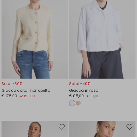
Saldi -30%
Saldi -40%
Giacca corta monopetto
Giacca in raso
€ 175,00
€ 85,00
€ 123,00
€ 51,00
Sposta
Spos
nella
nell