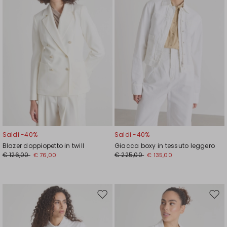
Saldi -40%
Saldi -40%
Blazer doppiopetto in twill
Giacca boxy in tessuto leggero
€ 126,00
€ 225,00
€ 76,00
€ 135,00
Sposta
Spos
nella
nell
wishlist
wishl