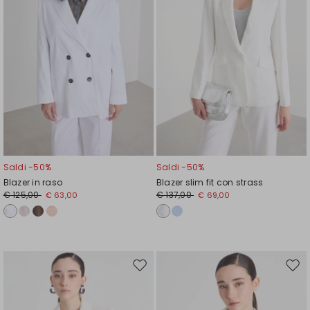
Saldi -50%
Saldi -50%
Blazer in raso
Blazer slim fit con strass
€ 125,00
€ 137,00
€ 63,00
€ 69,00
Sposta
Spos
nella
nell
wishlist
wishl