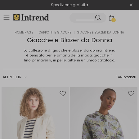
Spedizione gratuita
Reso facile e veloce
0
HOME PAGE
|
CAPPOTTI E GIACCHE
|
GIACCHE E BLAZER DA DONNA
Giacche e Blazer da Donna
La collezione di giacche e blazer da donna Intrend
è pensata per le amanti della moda: giacche in
lino, primaverili, in pelle, tutte in un unico catalogo.
ALTRI FILTRI
1.441 prodotti
Sposta
Spos
nella
nell
wishlist
wishl