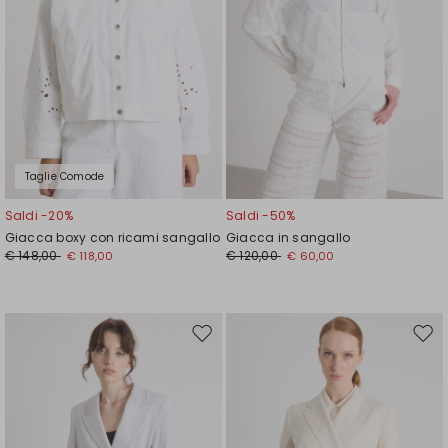
Taglie Comode
Saldi -20%
Saldi -50%
Giacca boxy con ricami sangallo
Giacca in sangallo
€ 148,00
€ 120,00
€ 118,00
€ 60,00
Sposta
Spos
nella
nell
wishlist
wishl