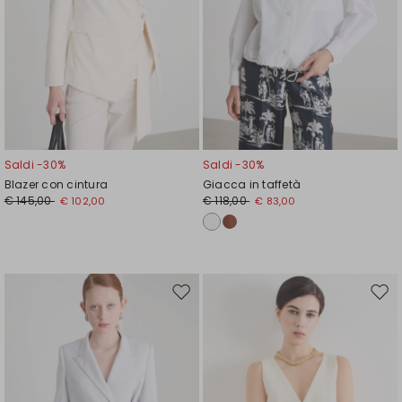
Saldi -30%
Saldi -30%
Blazer con cintura
Giacca in taffetà
€ 145,00
€ 118,00
€ 102,00
€ 83,00
Sposta
Spos
nella
nell
wishlist
wishl