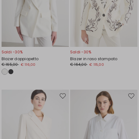
Saldi -30%
Saldi -30%
Blazer doppiopetto
Blazer in raso stampato
€ 165,00
€ 164,00
€ 116,00
€ 115,00
Sposta
Spos
nella
nell
wishlist
wishl