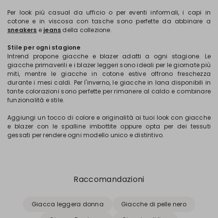
Per look più casual da ufficio o per eventi informali, i capi in
cotone e in viscosa con tasche sono perfette da abbinare a
sneakers
e
jeans
della collezione.
Stile per ogni stagione
Intrend propone giacche e blazer adatti a ogni stagione. Le
giacche primaverili e i blazer leggeri sono ideali per le giornate più
miti, mentre le giacche in cotone estive offrono freschezza
durante i mesi caldi. Per l'inverno, le giacche in lana disponibili in
tante colorazioni sono perfette per rimanere al caldo e combinare
funzionalità e stile.
Aggiungi un tocco di colore e originalità ai tuoi look con giacche
e blazer con le spalline imbottite oppure opta per dei tessuti
gessati per rendere ogni modello unico e distintivo.
Raccomandazioni
Giacca leggera donna
Giacche di pelle nero