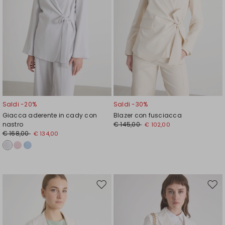
Saldi -20%
Saldi -30%
Giacca aderente in cady con
Blazer con fusciacca
nastro
€ 145,00
€ 102,00
€ 168,00
€ 134,00
Sposta
Spos
nella
nell
wishlist
wishl