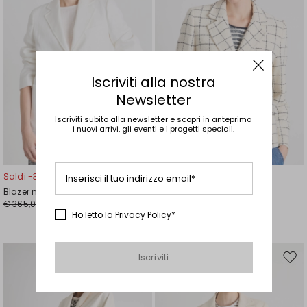
Iscriviti alla nostra
Newsletter
Iscriviti subito alla newsletter e scopri in anteprima
i nuovi arrivi, gli eventi e i progetti speciali.
Saldi -30%
Saldi -30%
Inserisci il tuo indirizzo email*
Blazer monopetto
Giacca in stuoia
€ 365,00
€ 158,00
€ 256,00
€ 111,00
Ho letto la
Privacy Policy
*
Iscriviti
Sposta
Spos
nella
nell
wishlist
wishl