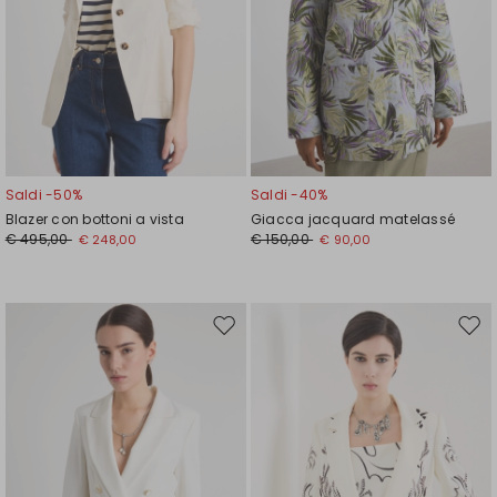
Saldi -50%
Saldi -40%
Blazer con bottoni a vista
Giacca jacquard matelassé
€ 495,00
€ 150,00
€ 248,00
€ 90,00
Sposta
Spos
nella
nell
wishlist
wishl