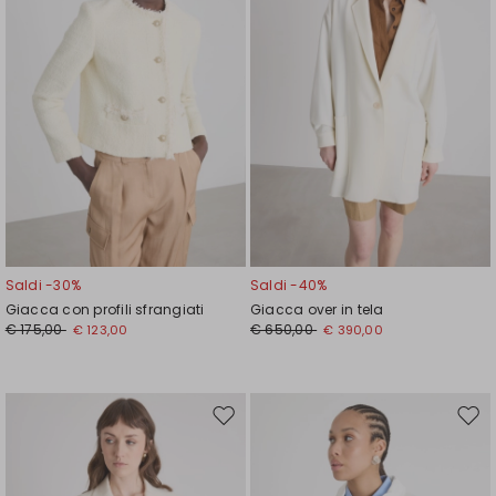
Saldi -30%
Saldi -40%
Giacca con profili sfrangiati
Giacca over in tela
€ 175,00
€ 650,00
€ 123,00
€ 390,00
Sposta
Spos
nella
nell
wishlist
wishl