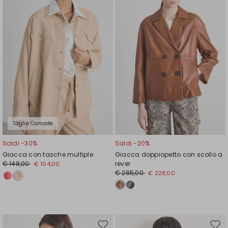
wishlist
wishl
Taglie Comode
Saldi -30%
Saldi -20%
Giacca con tasche multiple
Giacca doppiopetto con scollo a
€ 148,00
rever
€ 104,00
€ 285,00
€ 228,00