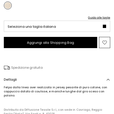
Guida alle taglie
Seleziona una taglia italiana
Aggiungi alla Shopping Bag
Spo
nel
wish
Spedizione gratuita
Dettagli
Felpa dalla linea over realizzata in jersey pesante di puro cotone, con
cappuccio dotato di coulisse, e maniche lunghe dal giro sceso con
polsino.
Distribuito da Diffusione Tessile S.r.l., con sede in Cavriago, Reggio
Emilia (Italia), Via Santi n. 8, 42025