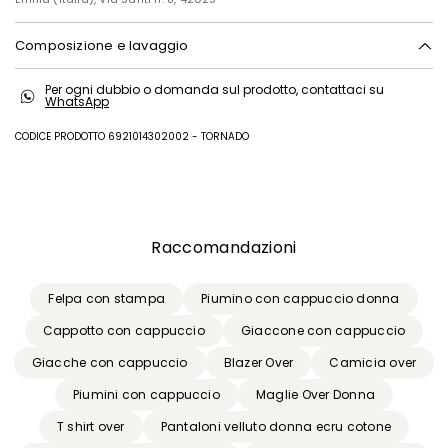
Composizione e lavaggio
In lavatrice max 30 gradi ridotta azione meccanica; non candeggiare;
Per ogni dubbio o domanda sul prodotto, contattaci su
non asciugare in tamburo; asciugare in piano in ombra; ferro tiepido
WhatsApp
max 120 gradi c; non lavare a secco; lavare molto delicatamente,
professionalmente, ad umido.; usare un panno tra capo e ferro.; usare
CODICE PRODOTTO 6921014302002 - TORNADO
detersivo neutro.; rovesciare il capo prima del lavaggio.; stirare a
rovescio.
100% cotone.
Precedente
Successivo
Raccomandazioni
Felpa con stampa
Piumino con cappuccio donna
Cappotto con cappuccio
Giaccone con cappuccio
Giacche con cappuccio
Blazer Over
Camicia over
Piumini con cappuccio
Maglie Over Donna
T shirt over
Pantaloni velluto donna ecru cotone