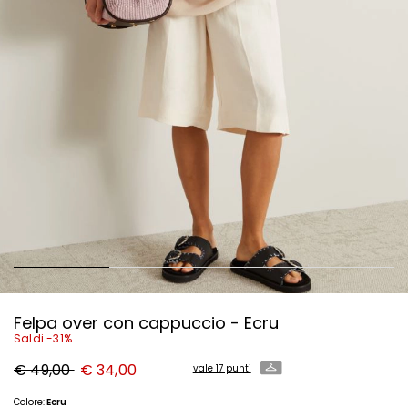
Felpa over con cappuccio - Ecru
Saldi -31%
Prezzo
Nuovo
€ 49,00
€ 34,00
vale 17 punti
originale
prezzo
€
€
49,00
34,00
Colore:
Ecru