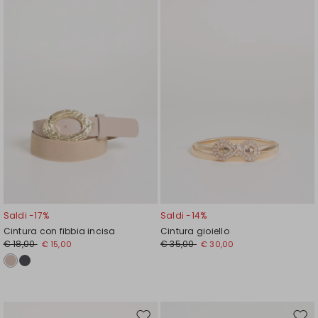
nella
nell
wishlist
wishl
Saldi -17%
Saldi -14%
Cintura con fibbia incisa
Cintura gioiello
€ 18,00
€ 35,00
€ 15,00
€ 30,00