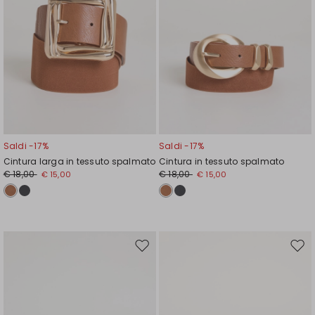
Saldi -17%
Saldi -17%
Cintura larga in tessuto spalmato
Cintura in tessuto spalmato
€ 18,00
€ 18,00
€ 15,00
€ 15,00
Sposta
Spos
nella
nell
wishlist
wishl