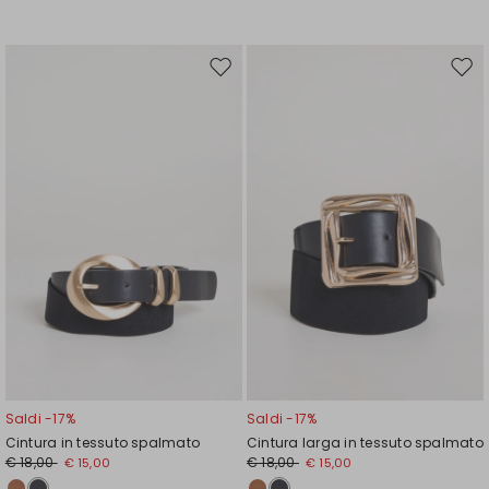
Sposta
Spos
nella
nell
wishlist
wishl
Saldi -17%
Saldi -17%
Cintura in tessuto spalmato
Cintura larga in tessuto spalmato
€ 18,00
€ 18,00
€ 15,00
€ 15,00