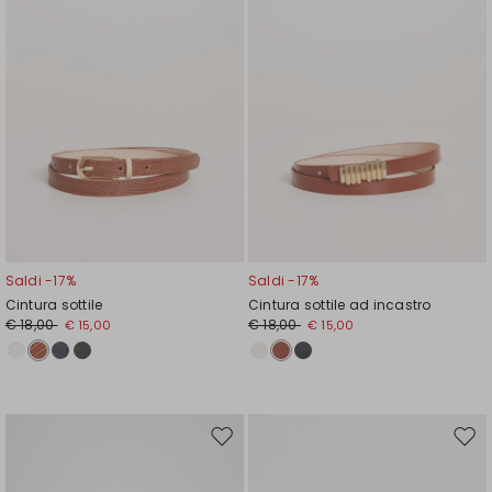
Saldi -17%
Saldi -17%
Cintura sottile
Cintura sottile ad incastro
€ 18,00
€ 18,00
€ 15,00
€ 15,00
Sposta
Spos
nella
nell
wishlist
wishl