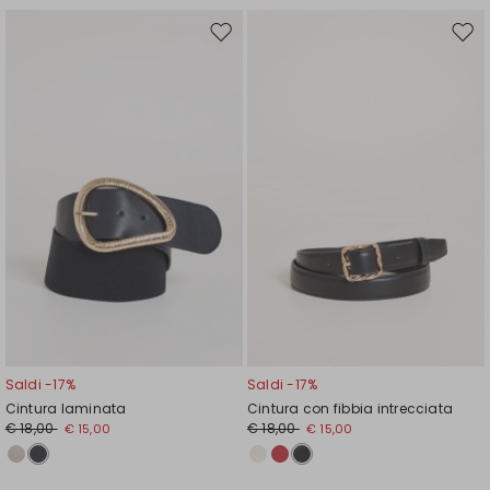
Sposta
Spos
nella
nell
wishlist
wishl
Saldi -17%
Saldi -17%
Cintura laminata
Cintura con fibbia intrecciata
€ 18,00
€ 18,00
€ 15,00
€ 15,00