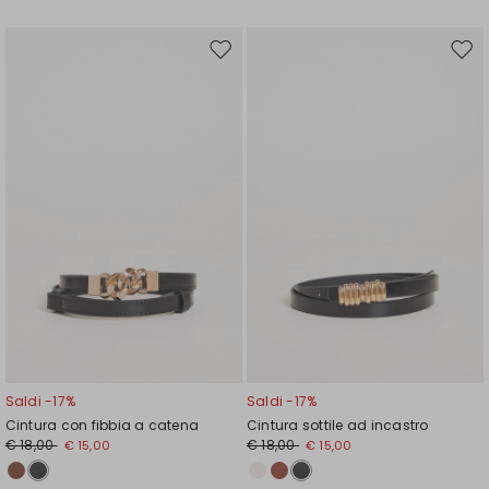
Sposta
Spos
nella
nell
wishlist
wishl
Saldi -17%
Saldi -17%
Cintura con fibbia a catena
Cintura sottile ad incastro
€ 18,00
€ 18,00
€ 15,00
€ 15,00