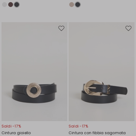
Sposta
Spos
nella
nell
wishlist
wishl
Saldi -17%
Saldi -17%
Cintura gioiello
Cintura con fibbia sagomata