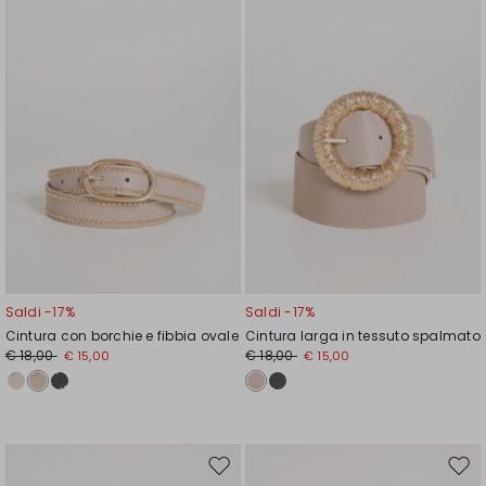
wishlist
wishl
Saldi -17%
Saldi -17%
Cintura con borchie e fibbia ovale
Cintura larga in tessuto spalmato
€ 18,00
€ 18,00
€ 15,00
€ 15,00
Sposta
Spos