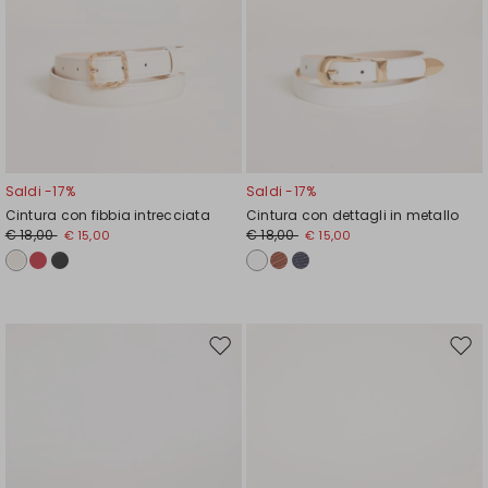
Saldi -17%
Saldi -17%
Cintura con fibbia intrecciata
Cintura con dettagli in metallo
€ 18,00
€ 18,00
€ 15,00
€ 15,00
Sposta
Spos
nella
nell
wishlist
wishl