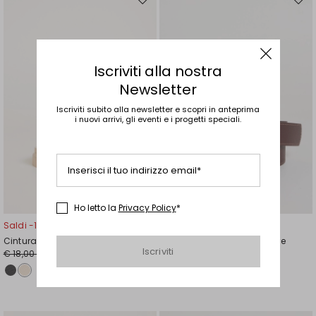
Sposta
Spos
nella
nell
wishlist
wishl
Iscriviti alla nostra
Newsletter
Iscriviti subito alla newsletter e scopri in anteprima
i nuovi arrivi, gli eventi e i progetti speciali.
Inserisci il tuo indirizzo email*
Ho letto la
Privacy Policy
*
Saldi -17%
Saldi -17%
Cintura a fiocco
Cintura con fibbia irregolare
Iscriviti
€ 18,00
€ 18,00
€ 15,00
€ 15,00