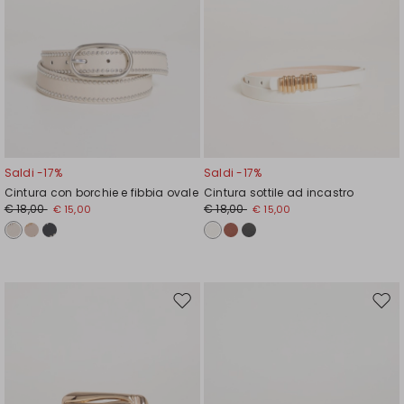
Saldi -17%
Saldi -17%
Cintura con borchie e fibbia ovale
Cintura sottile ad incastro
€ 18,00
€ 18,00
€ 15,00
€ 15,00
Sposta
Spos
nella
nell
wishlist
wishl