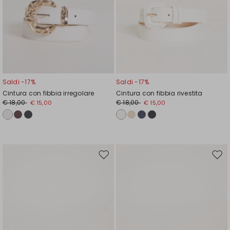
Saldi -17%
Saldi -17%
Cintura con fibbia irregolare
Cintura con fibbia rivestita
€ 18,00
€ 18,00
€ 15,00
€ 15,00
Sposta
Spos
nella
nell
wishlist
wishl