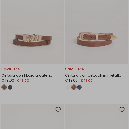
Saldi -17%
Saldi -17%
Cintura con fibbia a catena
Cintura con dettagli in metallo
€ 18,00
€ 18,00
€ 15,00
€ 15,00
Sposta
Spos
nella
nell
wishlist
wishl