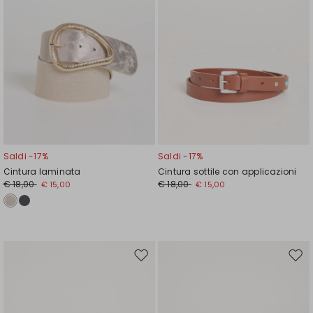
Saldi -17%
Saldi -17%
Cintura laminata
Cintura sottile con applicazioni
€ 18,00
€ 18,00
€ 15,00
€ 15,00
Sposta
Spos
nella
nell
wishlist
wishl