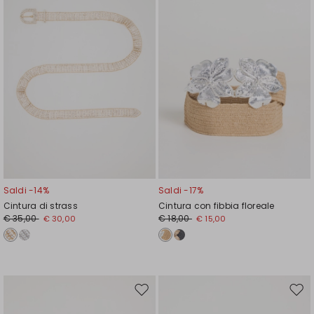
Saldi -14%
Saldi -17%
Cintura di strass
Cintura con fibbia floreale
€ 35,00
€ 18,00
€ 30,00
€ 15,00
Sposta
Spos
nella
nell