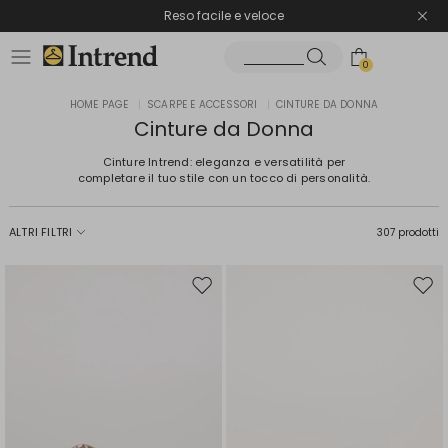
Spedizione gratuita
Reso facile e veloce
0
HOME PAGE
|
SCARPE E ACCESSORI
|
CINTURE DA DONNA
Cinture da Donna
Cinture Intrend: eleganza e versatilità per
completare il tuo stile con un tocco di personalità.
ALTRI FILTRI
307 prodotti
Sposta
Spos
nella
nell
wishlist
wishl