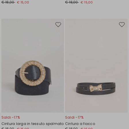
€ 18,00
€ 18,00
€ 15,00
€ 15,00
Sposta
Spos
nella
nell
wishlist
wishl
Saldi -17%
Saldi -17%
Cintura larga in tessuto spalmato
Cintura a fiocco
€ 18,00
€ 18,00
€ 15,00
€ 15,00