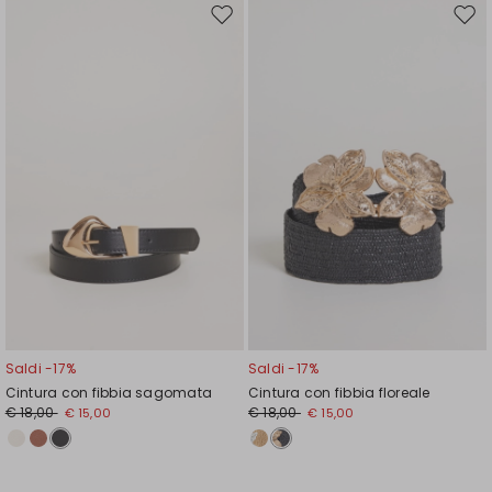
Sposta
Spos
nella
nell
wishlist
wishl
Saldi -17%
Saldi -17%
Cintura con fibbia sagomata
Cintura con fibbia floreale
€ 18,00
€ 18,00
€ 15,00
€ 15,00