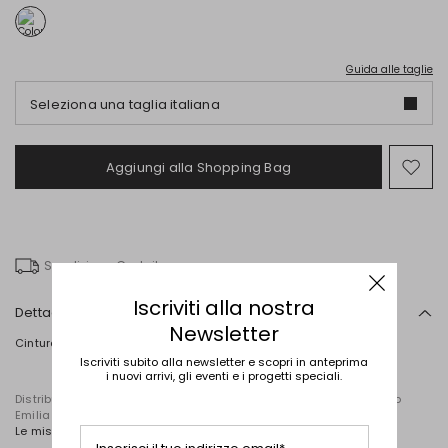
Guida alle taglie
Seleziona una taglia italiana
Aggiungi alla Shopping Bag
Spo
nel
wish
Spedizione Gratuita
Iscriviti alla nostra
Dettagli
Newsletter
Cintura in pelle con fibbia ovale in metallo.
Iscriviti subito alla newsletter e scopri in anteprima
i nuovi arrivi, gli eventi e i progetti speciali.
Distribuito da Diffusione Tessile S.r.l., con sede in Cavriago, Reggio
Emilia (Italia), Via Santi n. 8, 42025
Le misure della cintura sono: Lunghezza 98cm e Altezza 3,5cm.