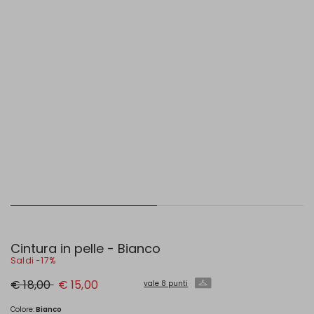
Cintura in pelle - Bianco
Saldi -17%
Prezzo
Nuovo
€ 18,00
€ 15,00
vale 8 punti
originale
prezzo
€
€
18,00
15,00
Colore:
Bianco