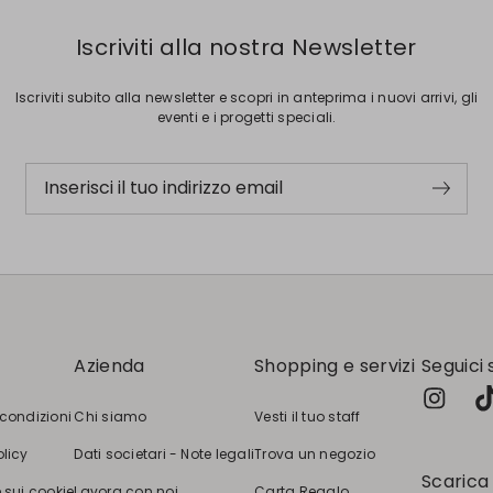
Iscriviti alla nostra Newsletter
Iscriviti subito alla newsletter e scopri in anteprima i nuovi arrivi, gli
eventi e i progetti speciali.
Inserisci il tuo indirizzo email
Azienda
Shopping e servizi
Seguici 
 condizioni
Chi siamo
Vesti il tuo staff
olicy
Dati societari - Note legali
Trova un negozio
Scarica
 sui cookie
Lavora con noi
Carta Regalo