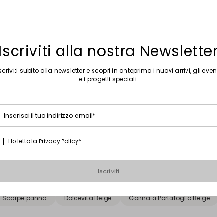
Iscriviti alla nostra Newslette
scriviti subito alla newsletter e scopri in anteprima i nuovi arrivi, gli even
e i progetti speciali.
Sposta nella wishlist
Saldi -29%
ocaine stampata
Pantalone slim in tessuto doppio
Inserisci il tuo indirizzo email*
00
€ 48,00
€ 34,00
Ho letto la
Privacy Policy
*
Raccomandazioni
Iscriviti
ck
Scarpe a punta
Scarpe gialle
Scarpe sabot
Bors
Scarpe panna
Dolcevita Beige
Gonna a Portafoglio Beige