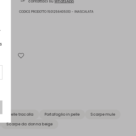
contattaci su
WhatsApp
CODICE PRODOTTO 1501256405013 - INASCALATA
r
ti
Sposta nella wishlist
a in pelle tracolla
Portafoglio in pelle
Scarpe mule
Scarpe da donna beige