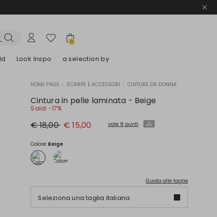
0
ld
Look Inspo
a selection by
HOME PAGE
|
SCARPE E ACCESSORI
|
CINTURE DA DONNA
lazer
Scopri i nostri Abiti
Scopri i nostri Sandali
Cintura in pelle laminata - Beige
Saldi -17%
Prezzo
Nuovo
€ 18,00
€ 15,00
vale 8 punti
originale
prezzo
€
€
18,00
15,00
Colore:
Beige
Guida alle taglie
Seleziona una taglia italiana