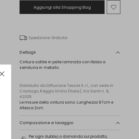
Aggiungi alla Shopping Bag
Sposta
nella
wishlist
Spedizione Gratuita
Dettagli
Cintura sottile in pelle laminata con fibbia a
semiluna in metallo.
Distribuito da Diffusione Tessile S.r.l., con sede in
Cavriago, Reggio Emilia (Italia), Via Santi n. 8,
42025
Le misure della cintura sono: Lunghezza 97cm e
Altezza 2cm.
Composizione e lavaggio
Modello in bovino; fodera 65% poliuretano, 35%
Per ogni dubbio o domanda sul prodotto,
viscosa; altre parti metallo.