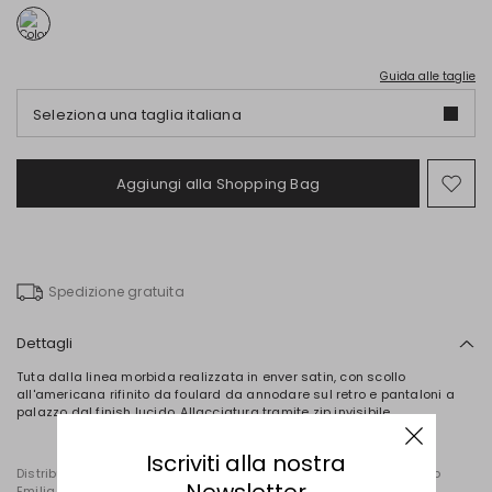
Guida alle taglie
Seleziona una taglia italiana
Aggiungi alla Shopping Bag
Spo
nel
wish
Spedizione gratuita
Dettagli
Tuta dalla linea morbida realizzata in enver satin, con scollo
all'americana rifinito da foulard da annodare sul retro e pantaloni a
palazzo dal finish lucido. Allacciatura tramite zip invisibile.
Iscriviti alla nostra
Distribuito da Diffusione Tessile S.r.l., con sede in Cavriago, Reggio
Emilia (Italia), Via Santi n. 8, 42025