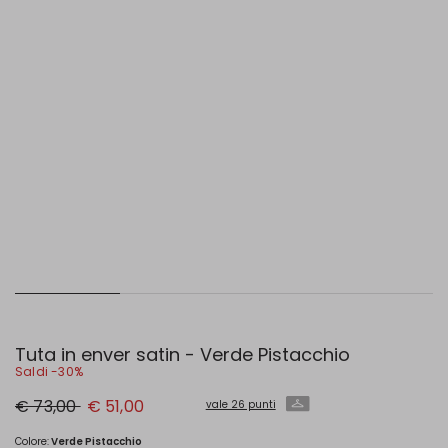
Tuta in enver satin - Verde Pistacchio
Saldi -30%
Prezzo
Nuovo
€ 73,00
€ 51,00
vale 26 punti
originale
prezzo
€
€
73,00
51,00
Colore:
Verde Pistacchio