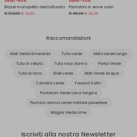
Saldi -40%
Saldi -30%
Blazer monopetto destrutturato
Pantaloni in enver satin
€ 120,00
€ 46,00
€ 72,00
€ 32,00
Precedente
Successivo
Raccomandazioni
Abiti Verde Smeraldo
Tuta verde
Abito verde lungo
Tuta in velluto
Tuta rosa donna
Parka Verde
Tuta di lana
Gilet verde
Abiti Verde Acqua
Canotta verde
Foulard Satin
Pantaloni Verde Lana Vergine
Piumino donna verde militare poliestere
Maglia Verde Lime
Iscriviti alla nostra Newsletter