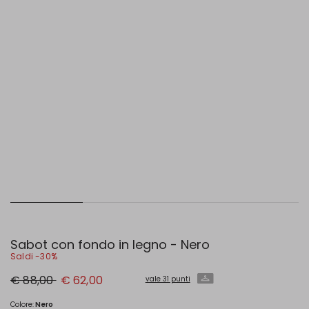
Sabot con fondo in legno - Nero
Saldi -30%
Prezzo
Nuovo
€ 88,00
€ 62,00
vale 31 punti
originale
prezzo
€
€
88,00
62,00
Colore:
Nero