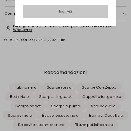
Iscriviti
Composizione e lavaggio
Tomaia in vitello; fodera in poliestere con spalmatura in poliuretano;
Per ogni dubbio o domanda sul prodotto, contattaci su
suola in gomma.
WhatsApp
CODICE PRODOTTO 6521044702002 - BIBA
Precedente
Successivo
Raccomandazioni
Tubino nero
Scarpe rosso
Scarpe Con Zeppa
Body Nero
Scarpe slingback
Cappotto lungo nero
Scarpe sabot
Scarpe a punta
Scarpe gialle
Scarpe mule
Beaver tessuto nero
Bomber Coat Nero
Dolcevita cashmere nero
Blazer paillettes nero