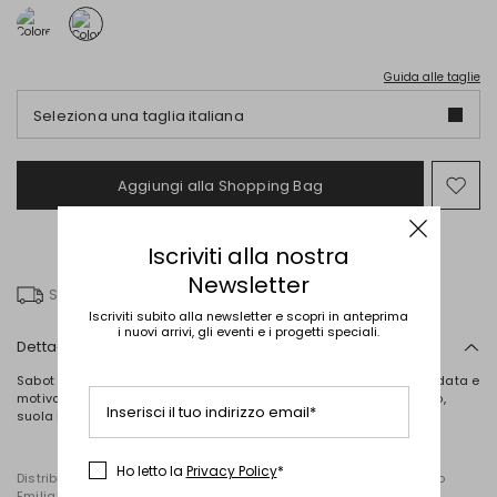
Guida alle taglie
Seleziona una taglia italiana
Aggiungi alla Shopping Bag
Spo
nel
wish
Iscriviti alla nostra
Newsletter
Spedizione gratuita
Iscriviti subito alla newsletter e scopri in anteprima
i nuovi arrivi, gli eventi e i progetti speciali.
Dettagli
Sabot realizzati in vera pelle effetto camoscio, con punta arrotondata e
motivo di borchie sul contorno. Fodera in similpelle, fondo in legno,
Inserisci il tuo indirizzo email*
suola in gomma.
Ho letto la
Privacy Policy
*
Distribuito da Diffusione Tessile S.r.l., con sede in Cavriago, Reggio
Emilia (Italia), Via Santi n. 8, 42025