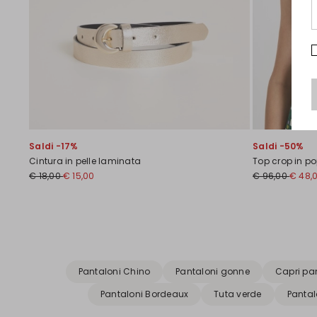
Saldi -17%
Saldi -50%
Cintura in pelle laminata
Top crop in po
€ 18,00
€ 15,00
€ 96,00
€ 48,
Precedente
Successivo
Pantaloni Chino
Pantaloni gonne
Capri pa
Pantaloni Bordeaux
Tuta verde
Pantal