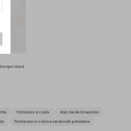
stampa lizard
otte
Pantaloni a coste
Abiti Verde Smeraldo
de
Pantalone in cotone verde kaki poliestere