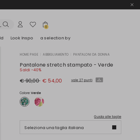
0
ld
Look Inspo
a selection by
HOME PAGE
|
ABBIGLIAMENTO
|
PANTALONI DA DONNA
lazer
Scopri i nostri Abiti
Scopri i nostri Sandali
Pantalone stretch stampato - Verde
Saldi -40%
Prezzo
Nuovo
€ 90,00
€ 54,00
vale 27 punti
originale
prezzo
€
€
90,00
54,00
Colore:
Verde
Guida alle taglie
Seleziona una taglia italiana