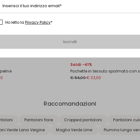
Inserisci il tuo indirizzo email*
Ho letto la
Privacy Policy
*
Iscriviti
Saldi -41%
peline
Pochette in tessuto spalmato con 
00
€ 54,00
€ 32,00
Raccomandazioni
ntaloni
Pantaloni flare
Cropped pantaloni
Pantaloni cul
oni Verde Lana Vergine
Maglia Verde Lime
Piumino lungo ver