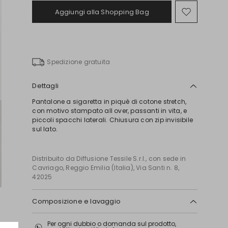
Aggiungi alla Shopping Bag
Sposta
nella
wishlist
Spedizione gratuita
Dettagli
Pantalone a sigaretta in piquè di cotone stretch,
con motivo stampato all over, passanti in vita, e
piccoli spacchi laterali. Chiusura con zip invisibile
sul lato.
Distribuito da Diffusione Tessile S.r.l., con sede in
Cavriago, Reggio Emilia (Italia), Via Santi n. 8,
42025
Composizione e lavaggio
Lavare a mano acqua fredda max 40°; non
Per ogni dubbio o domanda sul prodotto,
candeggiare; non asciugare in tamburo;