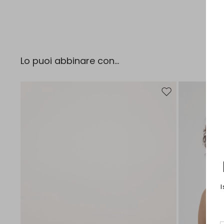
Lo puoi abbinare con...
Sposta nella wishlist
I