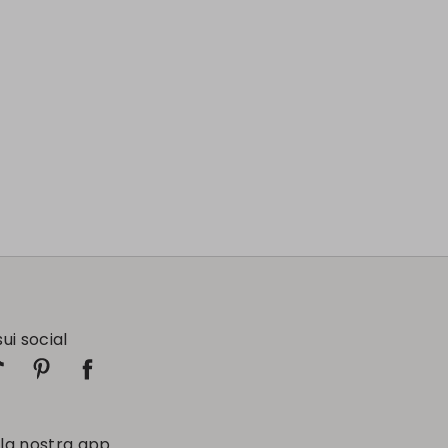
sui social
 la nostra app