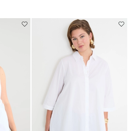
r
ti
Sposta
Spost
nella
nella
wishlist
wishli