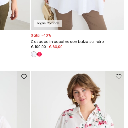
Taglie Comode
Saldi -40%
Casacca in popeline con balza sul retro
€ 100,00
€ 60,00
Sposta
Spost
nella
nella
wishlist
wishli