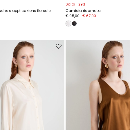
Saldi -29%
che e applicazione floreale
Camicia ricamata
0
€ 95,00
€ 67,00
Sposta
nella
wishlist