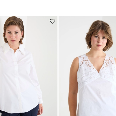
Iscriviti alla nostra Newslette
scriviti subito alla newsletter e scopri in anteprima i nuovi arrivi, gli even
e i progetti speciali.
Sposta
nella
wishlist
Inserisci il tuo indirizzo email*
Ho letto la
Privacy Policy
*
Iscriviti