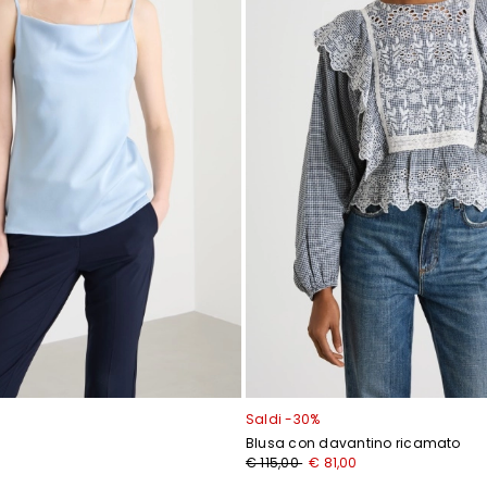
Saldi -30%
Blusa con davantino ricamato
0
€ 115,00
€ 81,00