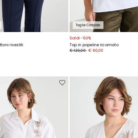
Taglie Comode
Saldi -50%
oni rivestiti
Top in popeline ricamato
0
€ 120,00
€ 60,00
Sposta
nella
wishlist