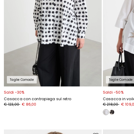
Taglie Comode
Taglie Comode
Saldi -30%
Saldi -50%
Casacca con contropiega sul retro
Casacca in voil
€ 123,00
€ 86,00
€ 218,00
€ 109,