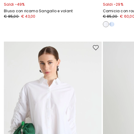
Saldi -49%
Saldi -29%
Blusa con ricamo Sangallo e volant
Camicia con rou
€ 85,00
€ 43,00
€ 85,00
€ 60,0
Sposta
nella
wishlist