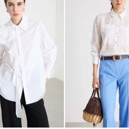
nella
wishlist