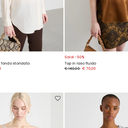
Saldi -50%
n fondo stondato
Top in raso fluido
0
€ 140,00
€ 70,00
Sposta
nella
wishlist