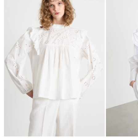
nella
wishlist