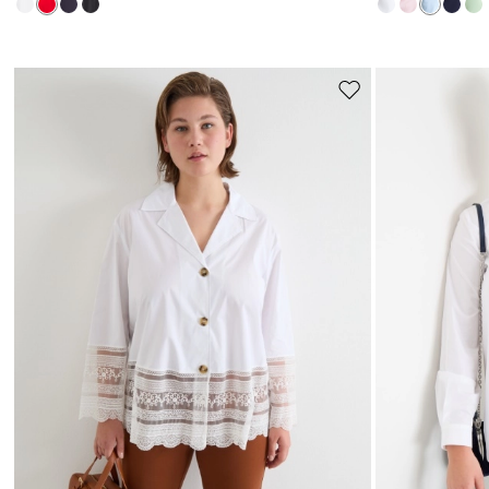
I
Sposta
nella
wishlist