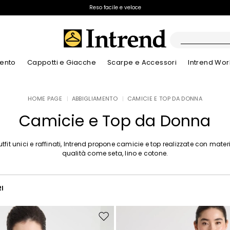
Spedizione gratuita
Reso facile e veloce
ento
Cappotti e Giacche
Scarpe e Accessori
Intrend Wor
Stivali
HOME PAGE
|
ABBIGLIAMENTO
|
CAMICIE E TOP DA DONNA
Nuovi Arrivi
Nuovi Arrivi
Dettagli traforati
Nuovi Arrivi
Nuovi Arrivi
Scopri i nostri B
App
Nuovi Arrivi
Stivaletti
Camicie e Top da Donna
Special Price
Bambini
utfit unici e raffinati, Intrend propone camicie e top realizzate con materi
qualità come seta, lino e cotone.
RI
Sposta