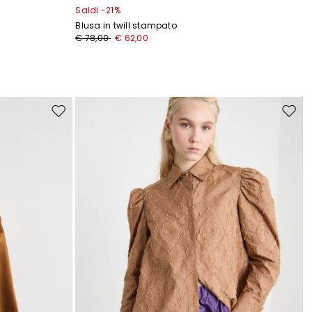
Saldi -21%
Blusa in twill stampato
€ 78,00
€ 62,00
Sposta
Spost
nella
nella
wishlist
wishli