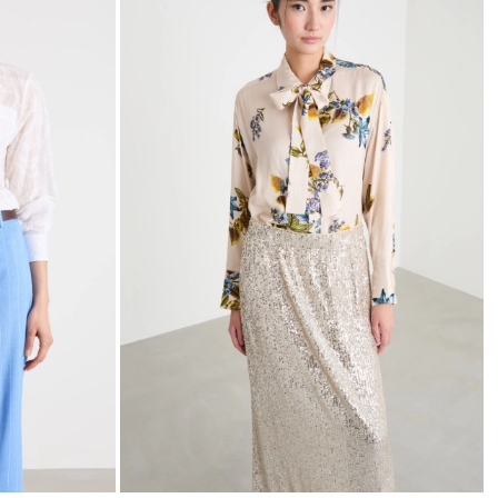
nella
nella
wishlist
wishli