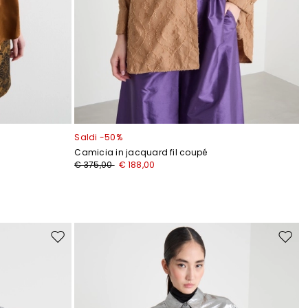
Saldi -50%
Camicia in jacquard fil coupé
€ 375,00
€ 188,00
Sposta
Spost
nella
nella
wishlist
wishli