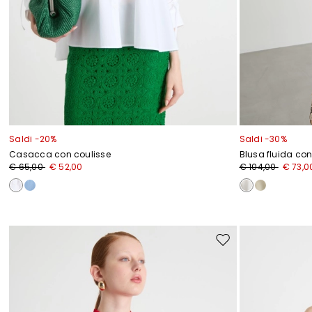
Saldi -20%
Saldi -30%
Casacca con coulisse
Blusa fluida co
€ 65,00
€ 52,00
€ 104,00
€ 73,0
Sposta
nella
wishlist