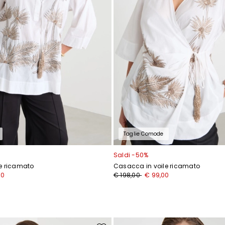
Taglie Comode
Saldi -50%
e ricamato
Casacca in voile ricamato
00
€ 198,00
€ 99,00