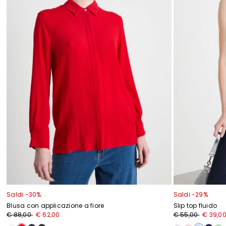
Saldi -30%
Saldi -29%
Blusa con applicazione a fiore
Slip top fluido
€ 88,00
€ 62,00
€ 55,00
€ 39,0