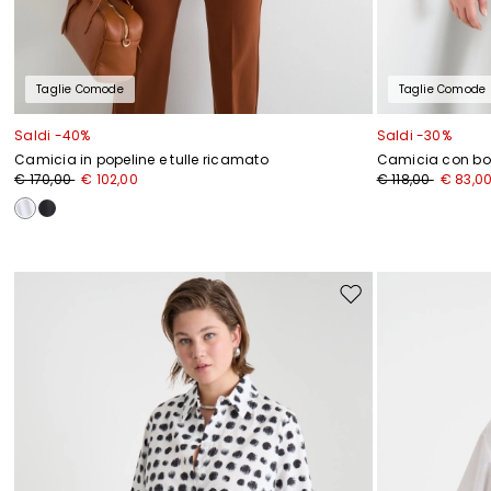
Taglie Comode
Taglie Comode
Saldi -40%
Saldi -30%
Camicia in popeline e tulle ricamato
Camicia con bott
€ 170,00
€ 102,00
€ 118,00
€ 83,0
Sposta
nella
wishlist