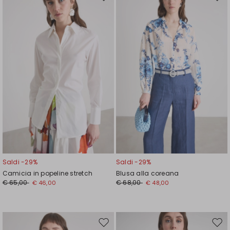
Sposta
Spos
nella
nell
wishlist
wishl
Saldi -29%
Saldi -29%
Camicia in popeline stretch
Blusa alla coreana
€ 65,00
€ 68,00
€ 46,00
€ 48,00
Sposta
Spos