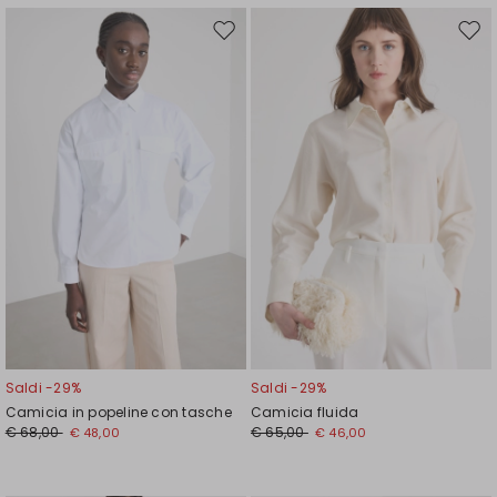
Sposta
Spos
nella
nell
wishlist
wishl
Saldi -29%
Saldi -29%
Camicia in popeline con tasche
Camicia fluida
€ 68,00
€ 65,00
€ 48,00
€ 46,00