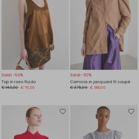
Saldi -50%
Saldi -50%
Top in raso fluido
Camicia in jacquard fil coupé
€ 140,00
€ 375,00
€ 70,00
€ 188,00
Sposta
Spos
nella
nell
wishlist
wishl