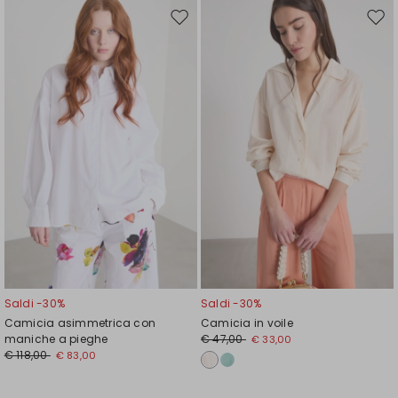
Sposta
Spos
nella
nell
wishlist
wishl
Saldi -30%
Saldi -30%
Camicia asimmetrica con
Camicia in voile
maniche a pieghe
€ 47,00
€ 33,00
€ 118,00
€ 83,00