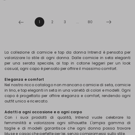
1
2
3
...
80
La collezione di camicie e top da donna Intrend è pensata per
valorizzare lo stile di ogni donna. Dalle camicie in seta eleganti
per una serata speciale, ai top in cotone leggeri per un look
casual, ogni capo è pensato per offrire il massimo comfort.
Eleganza e comfort
Nel nostro ricco catalogo non mancano camicie di seta, camicie
in lino, e top eleganti in seta in una varietà di colori e modelli. Ogni
capo è progettato per offrire eleganza e comfort, rendendo ogni
outfit unico e ricercato.
Adatti a ogni occasione e a ogni corpo
Con i suoi prodotti di qualità, Intrend vuole celebrare la
femminilità e valorizzare ogni silhouette. L'ampia gamma di
taglie e di modelli garantisce che ogni donna possa trovare
bluse e casacche perfette per lei, senza compromessi sullo stile.