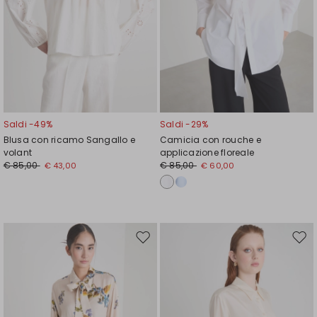
Saldi -49%
Saldi -29%
Blusa con ricamo Sangallo e
Camicia con rouche e
volant
applicazione floreale
€ 85,00
€ 85,00
€ 43,00
€ 60,00
Sposta
Spos
nella
nell
wishlist
wishl