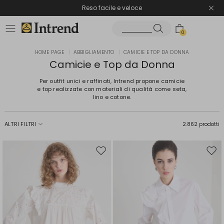
Spedizione gratuita
Reso facile e veloce
0
HOME PAGE
|
ABBIGLIAMENTO
|
CAMICIE E TOP DA DONNA
Camicie e Top da Donna
Per outfit unici e raffinati, Intrend propone camicie
e top realizzate con materiali di qualità come seta,
lino e cotone.
ALTRI FILTRI
2.862 prodotti
Sposta
Spos
nella
nell
wishlist
wishl