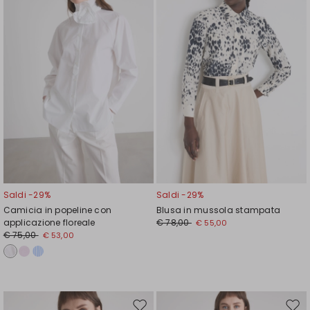
wishlist
wishl
Saldi -29%
Saldi -29%
Camicia in popeline con
Blusa in mussola stampata
applicazione floreale
€ 78,00
€ 55,00
€ 75,00
€ 53,00