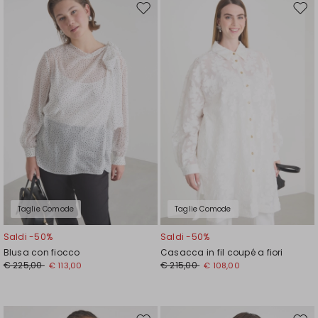
Sposta
Spos
nella
nell
wishlist
wishl
Taglie Comode
Taglie Comode
Saldi -50%
Saldi -50%
Blusa con fiocco
Casacca in fil coupé a fiori
€ 225,00
€ 215,00
€ 113,00
€ 108,00