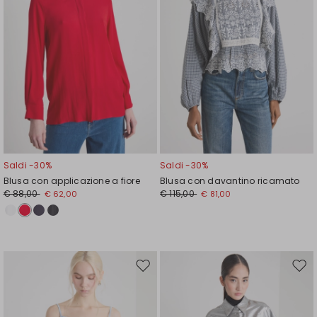
Saldi -30%
Saldi -30%
Blusa con applicazione a fiore
Blusa con davantino ricamato
€ 88,00
€ 115,00
€ 62,00
€ 81,00
Sposta
Spos
nella
nell
wishlist
wishl