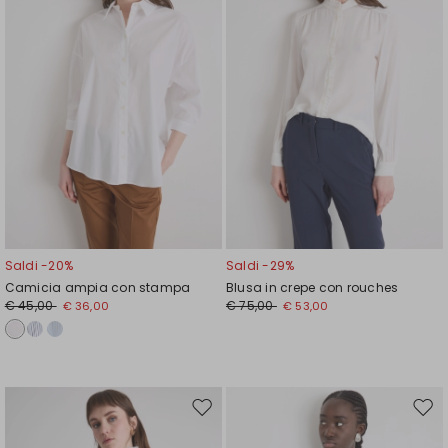
Saldi -20%
Saldi -29%
Camicia ampia con stampa
Blusa in crepe con rouches
€ 45,00
€ 75,00
€ 36,00
€ 53,00
Sposta
Spos
nella
nell