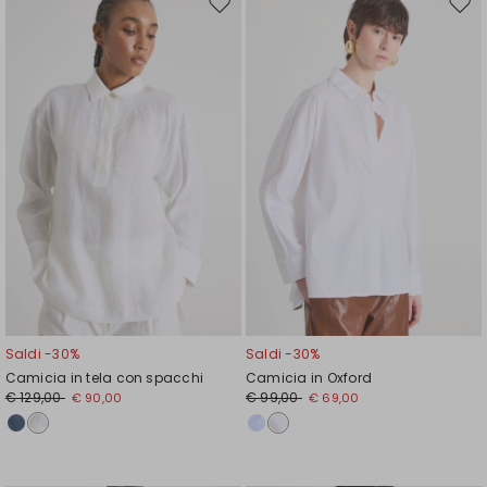
Sposta
Spos
nella
nell
wishlist
wishl
Saldi -30%
Saldi -30%
Camicia in tela con spacchi
Camicia in Oxford
€ 129,00
€ 99,00
€ 90,00
€ 69,00