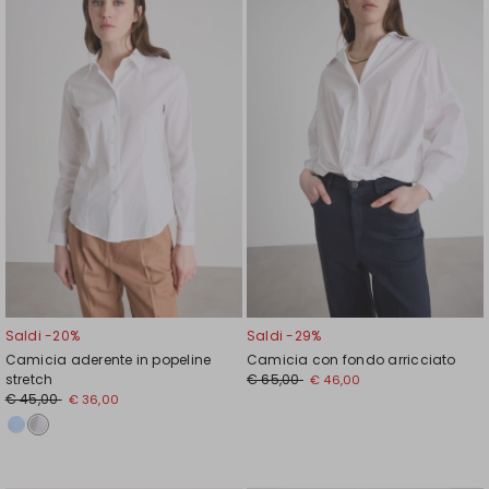
nella
nell
wishlist
wishl
Saldi -20%
Saldi -29%
Camicia aderente in popeline
Camicia con fondo arricciato
stretch
€ 65,00
€ 46,00
€ 45,00
€ 36,00