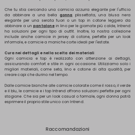
Che tu stia cercando una camicia azzurra elegante per l'ufficio
da abbinare a una bella
gonna
plissettata, una blusa nera
elegante per una serata fuori o un top in cotone leggero da
abbinare a un
pantalone
in lino per le giornate più calde, Intrend
ha soluzioni per ogni tipo di outfit. Inoltre, la nostra collezione
include anche camicie in jersey di cotone, perfette per un look
informale, e camicie a maniche corte ideali per l'estate.
Cura nei dettagli e nella scelta dei materiali
Ogni camicia e top è realizzato con attenzione ai dettagli,
assicurando comfort e stile in ogni occasione. Utilizziamo solo i
migliori materiali, come seta, lino e cotone di alta qualità, per
creare capi che durino nel tempo.
Dalle camicie bianche alle camicie colorate come il rosso, il verde
e il blu, le camicie e i top Intrend offrono soluzioni perfette per ogni
stagione. Che sia per un look casual o formale, ogni donna potrà
esprimere il proprio stile unico con Intrend.
Raccomandazioni