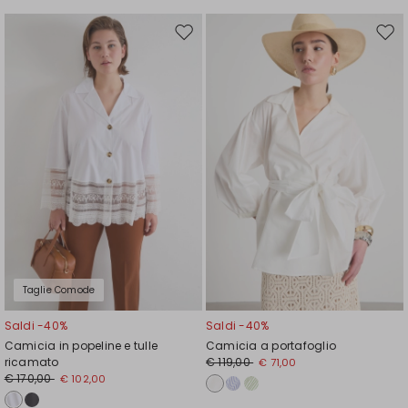
Sposta
Spos
nella
nell
wishlist
wishl
Taglie Comode
Saldi -40%
Saldi -40%
Camicia in popeline e tulle
Camicia a portafoglio
ricamato
€ 119,00
€ 71,00
€ 170,00
€ 102,00