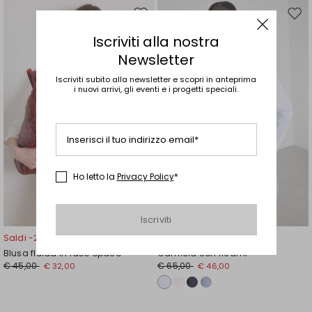
Sposta
Spos
nella
nell
Iscriviti alla nostra
wishlist
wishl
Newsletter
Iscriviti subito alla newsletter e scopri in anteprima
i nuovi arrivi, gli eventi e i progetti speciali.
Inserisci il tuo indirizzo email*
Ho letto la
Privacy Policy
*
Iscriviti
Saldi -29%
Saldi -29%
Blusa fluida in raso opaco
Camicia con ricami
€ 45,00
€ 65,00
€ 32,00
€ 46,00