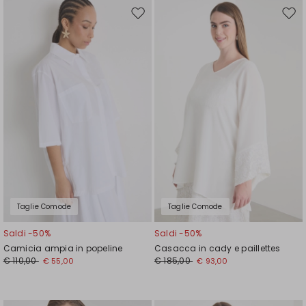
Sposta
Spos
nella
nell
wishlist
wishl
Taglie Comode
Taglie Comode
Saldi -50%
Saldi -50%
Camicia ampia in popeline
Casacca in cady e paillettes
€ 110,00
€ 185,00
€ 55,00
€ 93,00