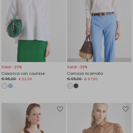
Saldi -20%
Saldi -29%
Casacca con coulisse
Camicia ricamata
€ 65,00
€ 95,00
€ 52,00
€ 67,00
Sposta
Spos
nella
nell
wishlist
wishl