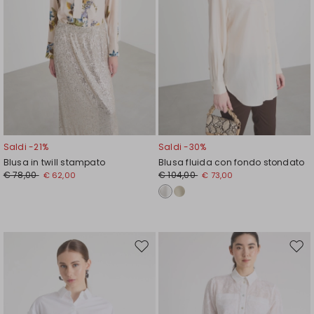
Saldi -21%
Saldi -30%
Blusa in twill stampato
Blusa fluida con fondo stondato
€ 78,00
€ 104,00
€ 62,00
€ 73,00
Sposta
Spos
nella
nell
wishlist
wishl