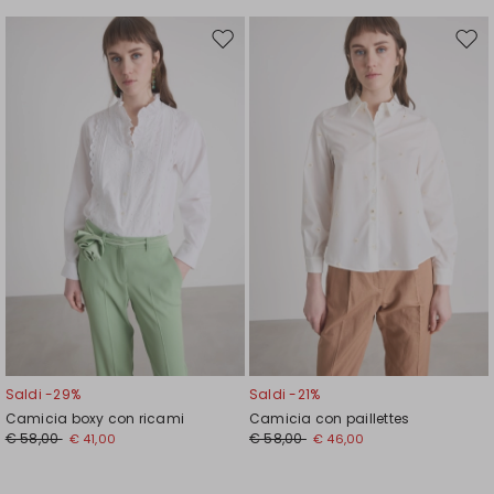
Sposta
Spos
nella
nell
wishlist
wishl
Saldi -29%
Saldi -21%
Camicia boxy con ricami
Camicia con paillettes
€ 58,00
€ 58,00
€ 41,00
€ 46,00