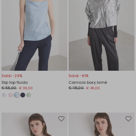
Saldi -29%
Saldi -61%
Slip top fluido
Camicia boxy lamé
€ 55,00
€ 115,00
€ 39,00
€ 45,00
Sposta
Spos
nella
nell
wishlist
wishl