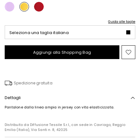
Guida alle taglie
Seleziona una taglia italiana
Aggiungi alla Shopping Bag
Spo
nel
wish
Spedizione gratuita
Dettagli
Pantalone dalla linea ampia in jersey con vita elasticizzata.
Distribuito da Diffusione Tessile S.r.l., con sede in Cavriago, Reggio
Emilia (Italia), Via Santi n. 8, 42025