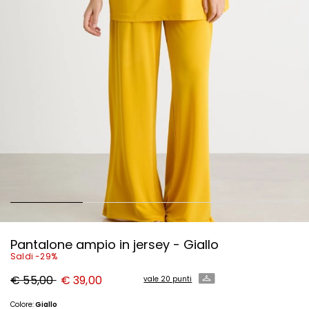
Pantalone ampio in jersey - Giallo
Saldi -29%
Prezzo
Nuovo
€ 55,00
€ 39,00
vale 20 punti
originale
prezzo
€
€
55,00
39,00
Colore:
Giallo