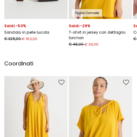
Taglie Comode
Saldi -50%
Saldi -29%
S
Sandalo in pelle lucida
T-shirt in jersey con dettaglio
C
torchon
€ 325,00
€
€ 163,00
€ 48,00
€ 34,00
Coordinati
Sposta nella wishlist
Sposta 