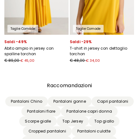
Taglie Comode
Taglie Comode
Saldi -49%
Saldi -29%
Abito ampio in jersey con
T-shirt in jersey con dettaglio
spalline torchon
torchon
€ 89,00
€ 48,00
€ 45,00
€ 34,00
Precedente
Successivo
Raccomandazioni
Pantaloni Chino
Pantaloni gonne
Capri pantaloni
Pantaloni flare
Pantalone capri donna
Scarpe gialle
Top Jersey
Top giallo
Cropped pantaloni
Pantaloni culotte