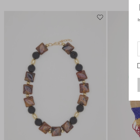
I
Sposta
nella
wishlist