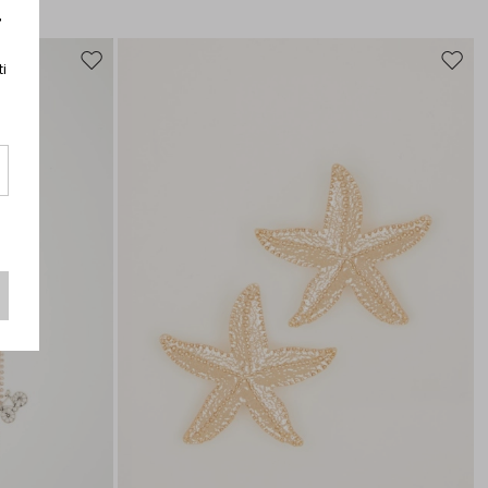
r
ti
Sposta
Spost
nella
nella
wishlist
wishli