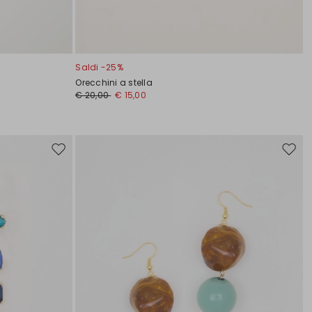
Saldi -25%
Orecchini a stella
€ 20,00
€ 15,00
Sposta
Spost
nella
nella
wishlist
wishli