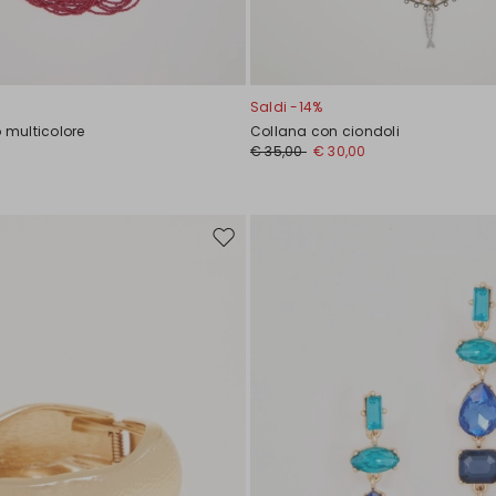
Saldi -14%
o multicolore
Collana con ciondoli
€ 35,00
€ 30,00
Sposta
nella
wishlist