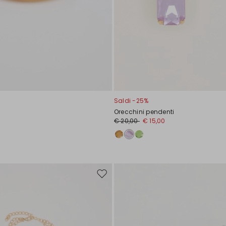
Saldi -25%
Orecchini pendenti
€ 20,00
€ 15,00
Sposta
nella
wishlist