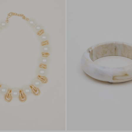
nella
wishlist