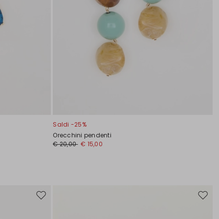
Saldi -25%
Orecchini pendenti
€ 20,00
€ 15,00
Sposta
Spost
nella
nella
wishlist
wishli