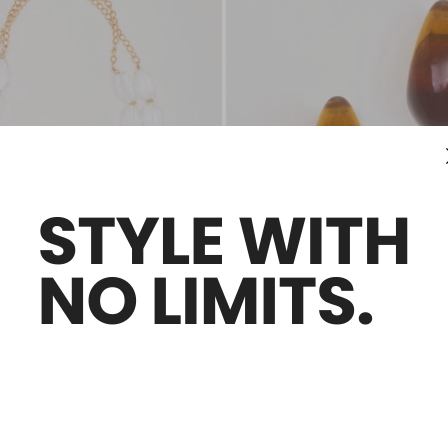
Saldi -25%
re piatte
Orecchini a C
€ 20,00
€ 15,00