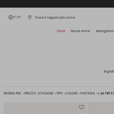
IT
|
IT
Trova il negozio più vicino
Saldi
Nuovi Arrivi
Abbigliam
Borse
Abiti
Occhiali da sole
Cappotti
Fidelity Card
Style Tips
Gonne
Accessori
Camicie e Top
Sciarpe e Foulard
Giacche e Blazer
Carta Regalo
Lookbook
Jeans
Bigiotteria
T-shirt
Scarpe basse
Trench
App
Campagna
Pantaloni
Calze e Intimo
Maglie e Cardigan
Scarpe con tacco
Piumini e Imbottiti
Fai shopping con noi
Mare
Bigiot
Cinture
Felpe
Sandali
Special Price
Special Price
Guanti e Cappelli
Tailleur
Sneakers
Bambini
Bambini
ORDINA PER:
PREZZO
STAGIONE
TIPO
COLORE
FANTASIA
ALTRI FI
Sposta