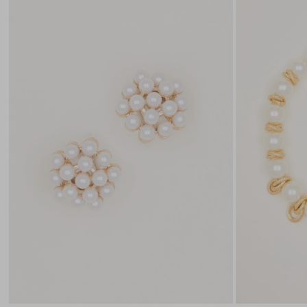
nella
wishlist