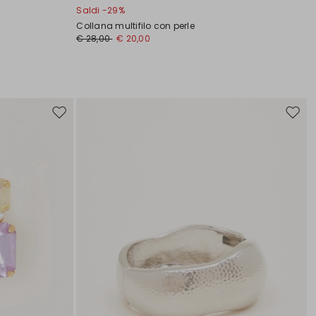
Saldi -29%
Collana multifilo con perle
€ 28,00
€ 20,00
Sposta
Spost
nella
nella
wishlist
wishli