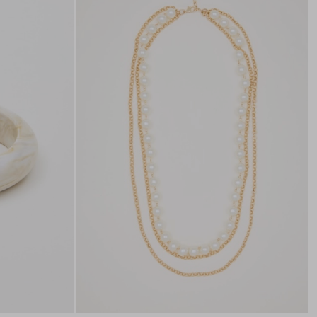
nella
nella
wishlist
wishli