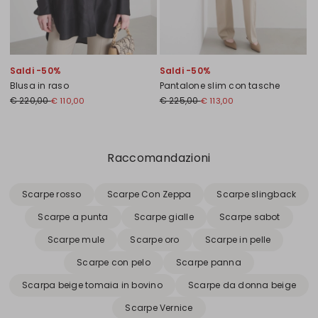
Saldi -50%
Saldi -50%
Blusa in raso
Pantalone slim con tasche
€ 220,00
€ 225,00
€ 110,00
€ 113,00
Precedente
Successivo
Raccomandazioni
Scarpe rosso
Scarpe Con Zeppa
Scarpe slingback
Scarpe a punta
Scarpe gialle
Scarpe sabot
Scarpe mule
Scarpe oro
Scarpe in pelle
Scarpe con pelo
Scarpe panna
Scarpa beige tomaia in bovino
Scarpe da donna beige
Scarpe Vernice