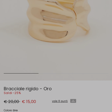
Bracciale rigido - Oro
Saldi -25%
Prezzo
Nuovo
€ 20,00
€ 15,00
vale 8 punti
originale
prezzo
€
€
20,00
15,00
Colore:
Oro