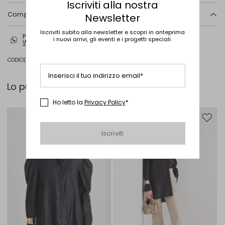
Iscriviti alla nostra
Composizione e lavaggio
Newsletter
Metallo.
Iscriviti subito alla newsletter e scopri in anteprima
Per ogni dubbio o domanda sul prodotto, contattaci su
i nuovi arrivi, gli eventi e i progetti speciali.
WhatsApp
CODICE PRODOTTO 1751046405013 - INAFELINO
Inserisci il tuo indirizzo email*
Lo puoi abbinare con...
Ho letto la
Privacy Policy
*
Sposta nella wishlist
Sposta 
Iscriviti