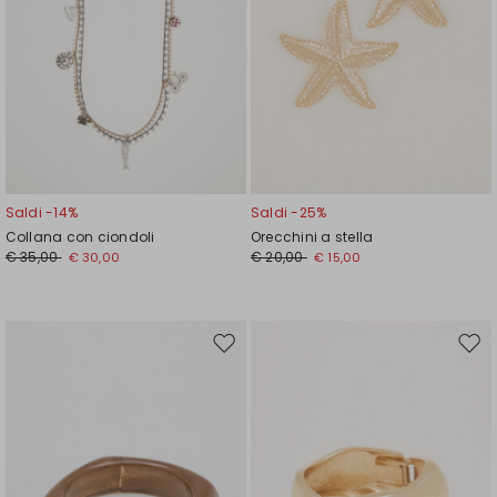
Saldi -14%
Saldi -25%
Collana con ciondoli
Orecchini a stella
€ 35,00
€ 20,00
€ 30,00
€ 15,00
Sposta
Spos
nella
nell
wishlist
wishl