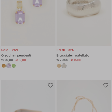
Saldi -25%
Saldi -25%
Orecchini pendenti
Bracciale martellato
€ 20,00
€ 20,00
€ 15,00
€ 15,00
Sposta
Spos
nella
nell
wishlist
wishl