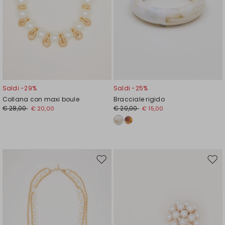
Saldi -29%
Saldi -25%
Collana con maxi boule
Bracciale rigido
€ 28,00
€ 20,00
€ 20,00
€ 15,00
Sposta
Spos
nella
nell
wishlist
wishl