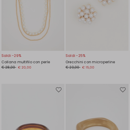
Saldi -29%
Saldi -25%
Collana multifilo con perle
Orecchini con microperline
€ 28,00
€ 20,00
€ 20,00
€ 15,00
Sposta
Spos
nella
nell
wishlist
wishl