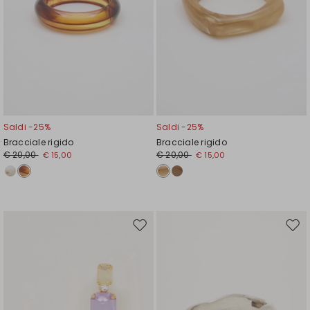
Saldi -25%
Saldi -25%
Bracciale rigido
Bracciale rigido
€ 20,00
€ 20,00
€ 15,00
€ 15,00
Sposta
Spos
nella
nell
wishlist
wishl