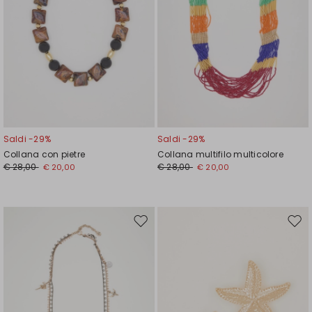
Saldi -29%
Saldi -29%
Collana con pietre
Collana multifilo multicolore
€ 28,00
€ 28,00
€ 20,00
€ 20,00
Sposta
Spos
nella
nell
wishlist
wishl