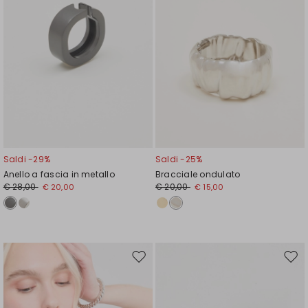
Saldi -29%
Saldi -25%
Anello a fascia in metallo
Bracciale ondulato
€ 28,00
€ 20,00
€ 20,00
€ 15,00
Sposta
Spos
nella
nell
wishlist
wishl