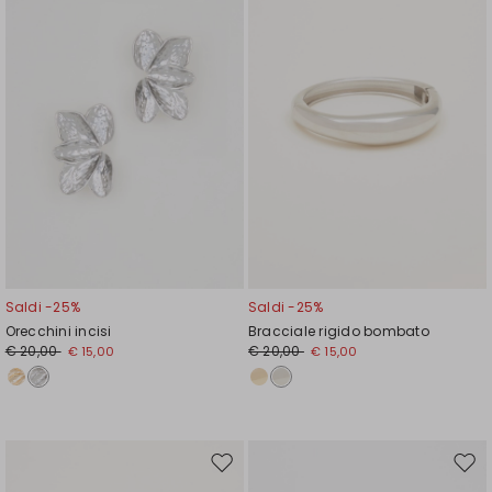
wishlist
wishl
Saldi -25%
Saldi -25%
Orecchini incisi
Bracciale rigido bombato
€ 20,00
€ 20,00
€ 15,00
€ 15,00
Sposta
Spos
nella
nell