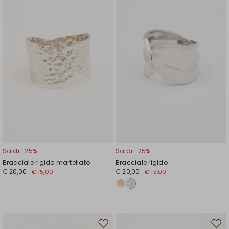
wishlist
wishl
Saldi -25%
Saldi -25%
Bracciale rigido martellato
Bracciale rigido
€ 20,00
€ 20,00
€ 15,00
€ 15,00
Sposta
Spos