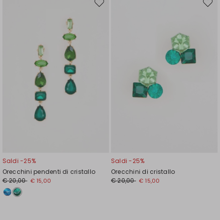
Sposta
Spos
nella
nell
wishlist
wishl
Saldi -25%
Saldi -25%
Orecchini pendenti di cristallo
Orecchini di cristallo
€ 20,00
€ 20,00
€ 15,00
€ 15,00