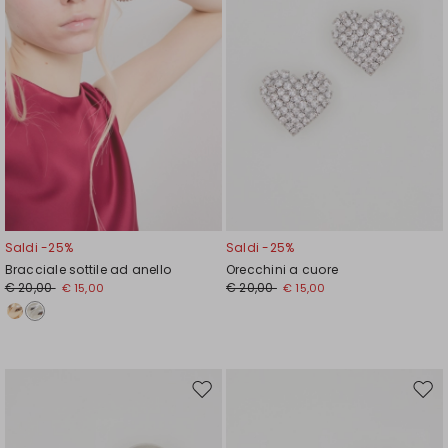
Saldi -25%
Saldi -25%
Bracciale sottile ad anello
Orecchini a cuore
€ 20,00
€ 20,00
€ 15,00
€ 15,00
Sposta
Spos
nella
nell
wishlist
wishl