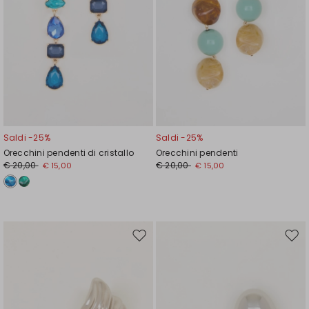
Saldi -25%
Saldi -25%
Orecchini pendenti di cristallo
Orecchini pendenti
€ 20,00
€ 20,00
€ 15,00
€ 15,00
Sposta
Spos
nella
nell
wishlist
wishl