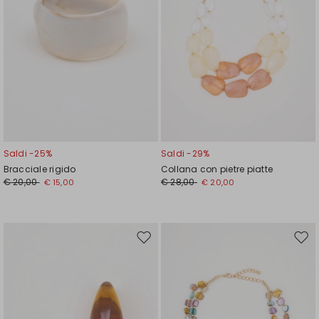
Saldi -25%
Saldi -29%
Bracciale rigido
Collana con pietre piatte
€ 20,00
€ 28,00
€ 15,00
€ 20,00
Sposta
Spos
nella
nell
wishlist
wishl