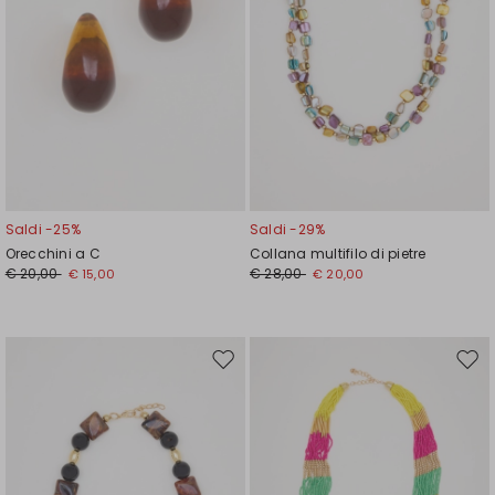
Saldi -25%
Saldi -29%
Orecchini a C
Collana multifilo di pietre
€ 20,00
€ 28,00
€ 15,00
€ 20,00
Sposta
Spos
nella
nell
wishlist
wishl