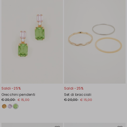
nella
nell
wishlist
wishl
Saldi -25%
Saldi -25%
Orecchini pendenti
Set di bracciali
€ 20,00
€ 20,00
€ 15,00
€ 15,00