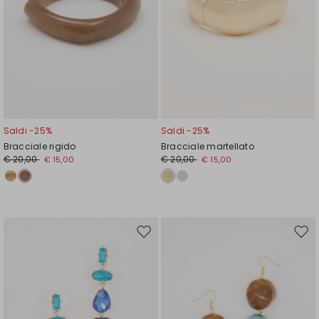
Saldi -25%
Saldi -25%
Bracciale rigido
Bracciale martellato
€ 20,00
€ 20,00
€ 15,00
€ 15,00
Sposta
Spos
nella
nell
wishlist
wishl