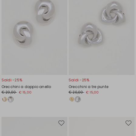
Saldi -25%
Saldi -25%
Orecchini a doppio anello
Orecchini a tre punte
€ 20,00
€ 20,00
€ 15,00
€ 15,00
Sposta
Spos
nella
nell