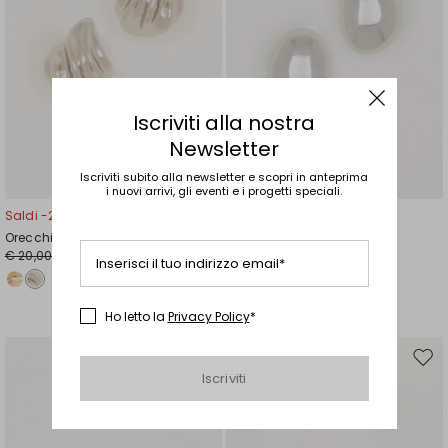
Iscriviti alla nostra
Newsletter
Iscriviti subito alla newsletter e scopri in anteprima
i nuovi arrivi, gli eventi e i progetti speciali.
Saldi -25%
Saldi -25%
Orecchini ondulati
Orecchini in metallo
€ 20,00
€ 20,00
€ 15,00
€ 15,00
Inserisci il tuo indirizzo email*
Ho letto la
Privacy Policy
*
Sposta
Spos
Iscriviti
nella
nell
wishlist
wishl