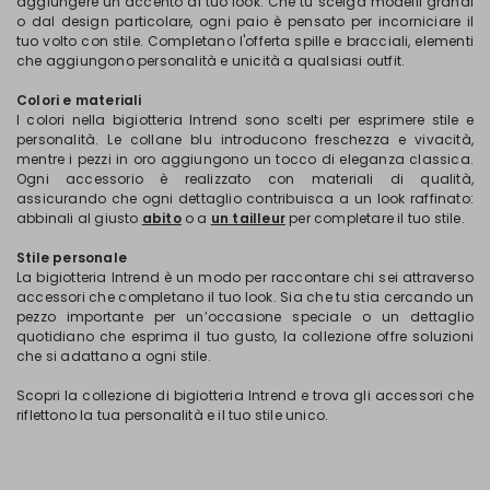
aggiungere un accento al tuo look. Che tu scelga modelli grandi
o dal design particolare, ogni paio è pensato per incorniciare il
tuo volto con stile. Completano l'offerta spille e bracciali, elementi
che aggiungono personalità e unicità a qualsiasi outfit.
Colori e materiali
I colori nella bigiotteria Intrend sono scelti per esprimere stile e
personalità. Le collane blu introducono freschezza e vivacità,
mentre i pezzi in oro aggiungono un tocco di eleganza classica.
Ogni accessorio è realizzato con materiali di qualità,
assicurando che ogni dettaglio contribuisca a un look raffinato:
abbinali al giusto
abito
o a
un tailleur
per completare il tuo stile.
Stile personale
La bigiotteria Intrend è un modo per raccontare chi sei attraverso
accessori che completano il tuo look. Sia che tu stia cercando un
pezzo importante per un’occasione speciale o un dettaglio
quotidiano che esprima il tuo gusto, la collezione offre soluzioni
che si adattano a ogni stile.
Scopri la collezione di bigiotteria Intrend e trova gli accessori che
riflettono la tua personalità e il tuo stile unico.