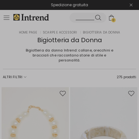
Spedizione gratuita
Reso facile e veloce
0
HOME PAGE
|
SCARPE E ACCESSORI
|
BIGIOTTERIA DA DONNA
Bigiotteria da Donna
Bigiotteria da donna Intrend: collane, orecchini e
bracciali che raccontano storie di stile e
personalità.
ALTRI FILTRI
275 prodotti
Sposta
Spos
nella
nell
wishlist
wishl