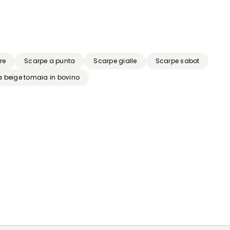
re
Scarpe a punta
Scarpe gialle
Scarpe sabot
 beige tomaia in bovino