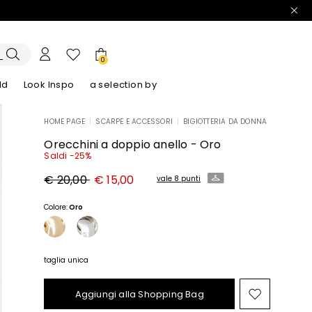
0
ld
Look Inspo
a selection by
HOME PAGE
|
SCARPE E ACCESSORI
|
BIGIOTTERIA DA DONNA
lazer
Scopri i nostri Abiti
Scopri i nostri Sandali
Orecchini a doppio anello - Oro
Saldi -25%
Prezzo
Nuovo
€ 20,00
€ 15,00
vale 8 punti
originale
prezzo
€
€
20,00
15,00
Colore:
Oro
taglia unica
Aggiungi alla Shopping Bag
Sposta