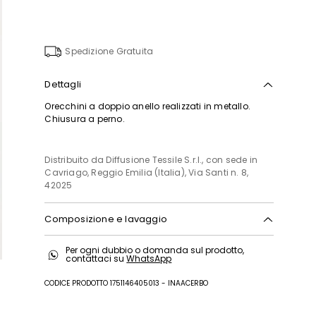
nella
wishlist
Spedizione Gratuita
Dettagli
Orecchini a doppio anello realizzati in metallo.
Chiusura a perno.
Distribuito da Diffusione Tessile S.r.l., con sede in
Cavriago, Reggio Emilia (Italia), Via Santi n. 8,
42025
Composizione e lavaggio
Metallo.
Per ogni dubbio o domanda sul prodotto,
contattaci su
WhatsApp
CODICE PRODOTTO 1751146405013 - INAACERBO