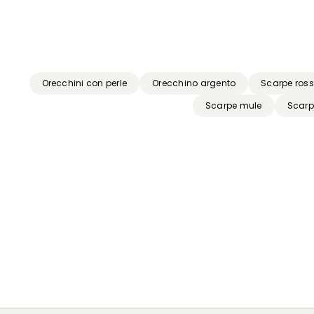
Precedente
Successivo
Orecchini con perle
Orecchino argento
Scarpe ros
Scarpe mule
Scarp