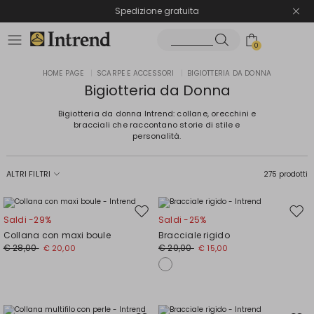
Spedizione gratuita
Reso facile e veloce
0
HOME PAGE
|
SCARPE E ACCESSORI
|
BIGIOTTERIA DA DONNA
Bigiotteria da Donna
Bigiotteria da donna Intrend: collane, orecchini e
bracciali che raccontano storie di stile e
personalità.
ALTRI FILTRI
275 prodotti
Sposta
Spos
Saldi -29%
Saldi -25%
nella
nell
Collana con maxi boule
Bracciale rigido
wishlist
wishl
€ 28,00
€ 20,00
€ 20,00
€ 15,00