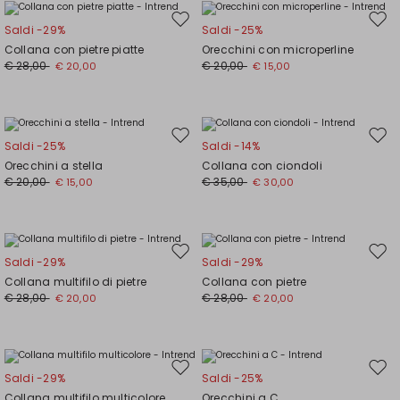
Sposta
Spos
Saldi -29%
Saldi -25%
nella
nell
Collana con pietre piatte
Orecchini con microperline
wishlist
wishl
€ 28,00
€ 20,00
€ 20,00
€ 15,00
Sposta
Spos
Saldi -25%
Saldi -14%
nella
nell
Orecchini a stella
Collana con ciondoli
wishlist
wishl
€ 20,00
€ 35,00
€ 15,00
€ 30,00
Sposta
Spos
Saldi -29%
Saldi -29%
nella
nell
Collana multifilo di pietre
Collana con pietre
wishlist
wishl
€ 28,00
€ 28,00
€ 20,00
€ 20,00
Sposta
Spos
Saldi -29%
Saldi -25%
nella
nell
Collana multifilo multicolore
Orecchini a C