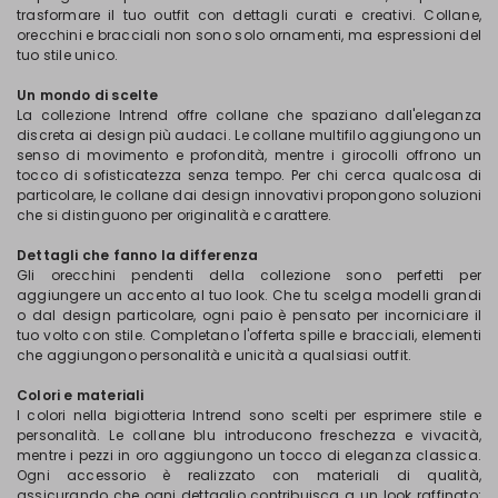
trasformare il tuo outfit con dettagli curati e creativi. Collane,
orecchini e bracciali non sono solo ornamenti, ma espressioni del
tuo stile unico.
Un mondo di scelte
La collezione Intrend offre collane che spaziano dall'eleganza
discreta ai design più audaci. Le collane multifilo aggiungono un
senso di movimento e profondità, mentre i girocolli offrono un
tocco di sofisticatezza senza tempo. Per chi cerca qualcosa di
particolare, le collane dai design innovativi propongono soluzioni
che si distinguono per originalità e carattere.
Dettagli che fanno la differenza
Gli orecchini pendenti della collezione sono perfetti per
aggiungere un accento al tuo look. Che tu scelga modelli grandi
o dal design particolare, ogni paio è pensato per incorniciare il
tuo volto con stile. Completano l'offerta spille e bracciali, elementi
che aggiungono personalità e unicità a qualsiasi outfit.
Colori e materiali
I colori nella bigiotteria Intrend sono scelti per esprimere stile e
personalità. Le collane blu introducono freschezza e vivacità,
mentre i pezzi in oro aggiungono un tocco di eleganza classica.
Ogni accessorio è realizzato con materiali di qualità,
assicurando che ogni dettaglio contribuisca a un look raffinato: