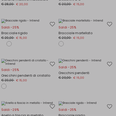
wishlist
wishl
€ 28,00
€ 20,00
€ 20,00
€ 15,00
Sposta
Spos
Saldi -25%
Saldi -25%
nella
nell
Bracciale rigido
Bracciale martellato
wishlist
wishl
€ 20,00
€ 20,00
€ 15,00
€ 15,00
Sposta
Spos
Saldi -25%
Saldi -25%
nella
nell
Orecchini pendenti
Orecchini pendenti di cristallo
wishlist
wishl
€ 20,00
€ 15,00
€ 20,00
€ 15,00
Sposta
Spos
Saldi -29%
Saldi -25%
nella
nell
Anello a fascia in metallo
Bracciale rigido