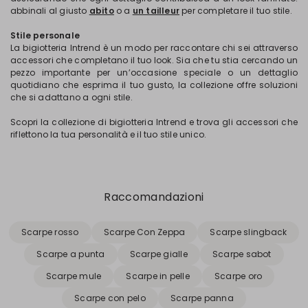
abbinali al giusto
abito
o a
un tailleur
per completare il tuo stile.
Stile personale
La bigiotteria Intrend è un modo per raccontare chi sei attraverso
accessori che completano il tuo look. Sia che tu stia cercando un
pezzo importante per un’occasione speciale o un dettaglio
quotidiano che esprima il tuo gusto, la collezione offre soluzioni
che si adattano a ogni stile.
Scopri la collezione di bigiotteria Intrend e trova gli accessori che
riflettono la tua personalità e il tuo stile unico.
Raccomandazioni
Scarpe rosso
Scarpe Con Zeppa
Scarpe slingback
Scarpe a punta
Scarpe gialle
Scarpe sabot
Scarpe mule
Scarpe in pelle
Scarpe oro
Scarpe con pelo
Scarpe panna