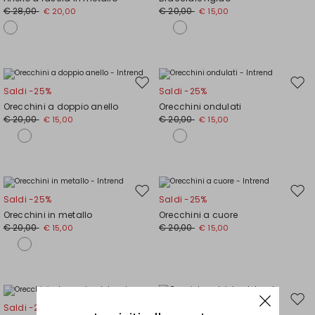
wishlist
wishl
€ 28,00
€ 20,00
€ 20,00
€ 15,00
Sposta
Spos
Saldi -25%
Saldi -25%
nella
nell
Orecchini a doppio anello
Orecchini ondulati
wishlist
wishl
€ 20,00
€ 20,00
€ 15,00
€ 15,00
Sposta
Spos
Saldi -25%
Saldi -25%
nella
nell
Orecchini in metallo
Orecchini a cuore
wishlist
wishl
€ 20,00
€ 20,00
€ 15,00
€ 15,00
Sposta
Spos
Saldi -25%
Saldi -25%