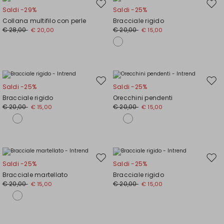
Sposta
Spos
Saldi -29%
Saldi -25%
nella
nell
Collana multifilo con perle
Bracciale rigido
wishlist
wishl
€ 28,00
€ 20,00
€ 20,00
€ 15,00
Sposta
Spos
Saldi -25%
Saldi -25%
nella
nell
Bracciale rigido
Orecchini pendenti
wishlist
wishl
€ 20,00
€ 20,00
€ 15,00
€ 15,00
Sposta
Spos
Saldi -25%
Saldi -25%
nella
nell
Bracciale martellato
Bracciale rigido
wishlist
wishl
€ 20,00
€ 20,00
€ 15,00
€ 15,00