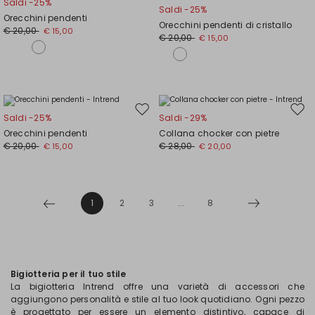
Saldi -25%
Saldi -25%
nella
nell
Orecchini pendenti
Orecchini pendenti di cristallo
wishlist
wishl
€ 20,00
€ 15,00
€ 20,00
€ 15,00
Sposta
Spos
Saldi -25%
Saldi -29%
nella
nell
Orecchini pendenti
Collana chocker con pietre
wishlist
wishl
€ 20,00
€ 28,00
€ 15,00
€ 20,00
1
2
3
...
8
Bigiotteria per il tuo stile
La bigiotteria Intrend offre una varietà di accessori che
aggiungono personalità e stile al tuo look quotidiano. Ogni pezzo
è progettato per essere un elemento distintivo, capace di