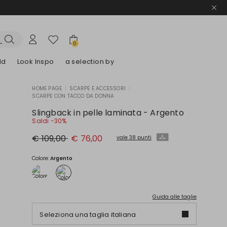
0
ld
Look Inspo
a selection by
HOME PAGE
|
SCARPE E ACCESSORI
|
SCARPE CON TACCO DA DONNA
lazer
Scopri i nostri Abiti
Scopri i nostri Sandali
Slingback in pelle laminata - Argento
Saldi -30%
Prezzo
Nuovo
€ 109,00
€ 76,00
vale 38 punti
originale
prezzo
€
€
109,00
76,00
Colore:
Argento
Guida alle taglie
Seleziona una taglia italiana