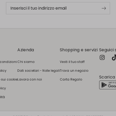
Inserisci il tuo indirizzo email
Azienda
Shopping e servizi
Seguici 
 condizioni
Chi siamo
Vesti il tuo staff
olicy
Dati societari - Note legali
Trova un negozio
Scarica
 sui cookie
Lavora con noi
Carta Regalo
licy
lità