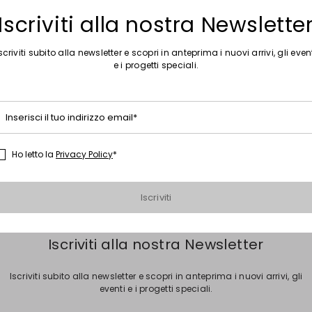
Iscriviti alla nostra Newslette
scriviti subito alla newsletter e scopri in anteprima i nuovi arrivi, gli even
e i progetti speciali.
Inserisci il tuo indirizzo email*
Raccomandazioni
Ho letto la
Privacy Policy
*
Scarpe slingback
Scarpe a punta
Scarpe gialle
S
gio E Argento
Scarpe panna
Scarpa beige tomaia in bovino
Iscriviti
Iscriviti alla nostra Newsletter
Iscriviti subito alla newsletter e scopri in anteprima i nuovi arrivi, gli
eventi e i progetti speciali.