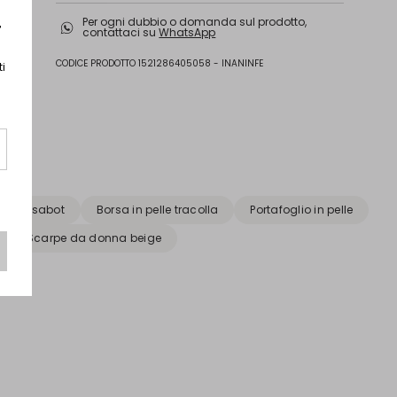
Tomaia in pecora; fodera pecora; suola in
r
Per ogni dubbio o domanda sul prodotto,
gomma.
contattaci su
WhatsApp
CODICE PRODOTTO 1521286405058 - INANINFE
ti
carpe sabot
Borsa in pelle tracolla
Portafoglio in pelle
Scarpe da donna beige