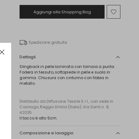
Aggiungi alla Shopping Bag
Sposta
nella
wishlist
Spedizione gratuita
Dettagli
Slingback in pelle laminata con tomaia a punta.
Fodera in tessuto, sottopiede in pelle e suola in
gomma. Chiusura con cinturino con fibbia in
metallo.
Distribuito da Diffusione Tessile S.r.l., con sede in
Cavriago, Reggio Emilia (Italia), Via Santi n. 8,
42025
Il tacco è alto 5cm.
Composizione e lavaggio