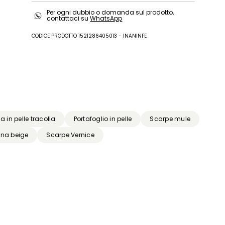
Tomaia in pecora; fodera pecora; suola in
Per ogni dubbio o domanda sul prodotto,
gomma.
contattaci su
WhatsApp
CODICE PRODOTTO 1521286405013 - INANINFE
a in pelle tracolla
Portafoglio in pelle
Scarpe mule
na beige
Scarpe Vernice