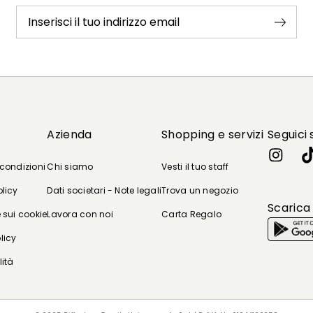
Inserisci il tuo indirizzo email
Azienda
Shopping e servizi
Seguici 
 condizioni
Chi siamo
Vesti il tuo staff
olicy
Dati societari - Note legali
Trova un negozio
Scarica
 sui cookie
Lavora con noi
Carta Regalo
licy
lità