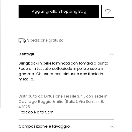
Aggiungi alla Shopping Bag
Sposta
nella
wishlist
Spedizione gratuita
Dettagli
Slingback in pelle laminata con tomaia a punta.
Fodera in tessuto, sottopiede in pelle e suola in
gomma. Chiusura con cinturino con fibbia in
metallo.
Distribuito da Diffusione Tessile S.r.l., con sede in
Cavriago, Reggio Emilia (Italia), Via Santi n. 8,
42025
Il tacco è alto 5cm.
Composizione e lavaggio