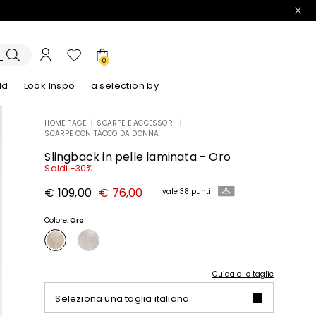
0
ld
Look Inspo
a selection by
HOME PAGE
|
SCARPE E ACCESSORI
|
SCARPE CON TACCO DA DONNA
lazer
Scopri i nostri Abiti
Scopri i nostri Sandali
Slingback in pelle laminata - Oro
Saldi -30%
Prezzo
Nuovo
€ 109,00
€ 76,00
vale 38 punti
originale
prezzo
€
€
109,00
76,00
Colore:
Oro
Guida alle taglie
Seleziona una taglia italiana