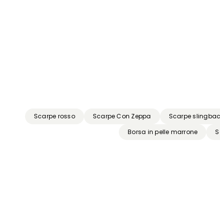
Precedente
Successivo
Scarpe rosso
Scarpe Con Zeppa
Scarpe slingba
Borsa in pelle marrone
S