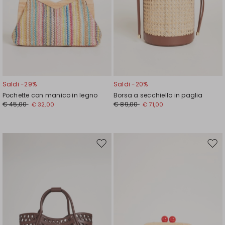
Saldi -29%
Saldi -20%
Pochette con manico in legno
Borsa a secchiello in paglia
€ 45,00
€ 89,00
€ 32,00
€ 71,00
Sposta
Spos
nella
nell
wishlist
wishl