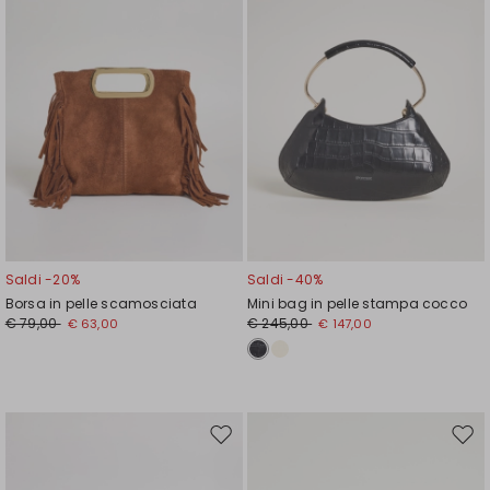
Saldi -20%
Saldi -40%
Borsa in pelle scamosciata
Mini bag in pelle stampa cocco
€ 79,00
€ 245,00
€ 63,00
€ 147,00
Sposta
Spos
nella
nell
wishlist
wishl