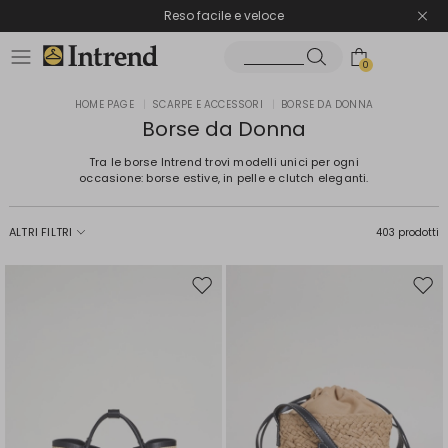
Spedizione gratuita
Reso facile e veloce
0
HOME PAGE
|
SCARPE E ACCESSORI
|
BORSE DA DONNA
Borse da Donna
Tra le borse Intrend trovi modelli unici per ogni
occasione: borse estive, in pelle e clutch eleganti.
ALTRI FILTRI
403 prodotti
Sposta
Spos
nella
nell
wishlist
wishl