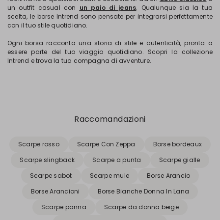
un outfit casual con
un paio di jeans
. Qualunque sia la tua
scelta, le borse Intrend sono pensate per integrarsi perfettamente
con il tuo stile quotidiano.
Ogni borsa racconta una storia di stile e autenticità, pronta a
essere parte del tuo viaggio quotidiano. Scopri la collezione
Intrend e trova la tua compagna di avventure.
Raccomandazioni
Scarpe rosso
Scarpe Con Zeppa
Borse bordeaux
Scarpe slingback
Scarpe a punta
Scarpe gialle
Scarpe sabot
Scarpe mule
Borse Arancio
Borse Arancioni
Borse Bianche Donna In Lana
Scarpe panna
Scarpe da donna beige