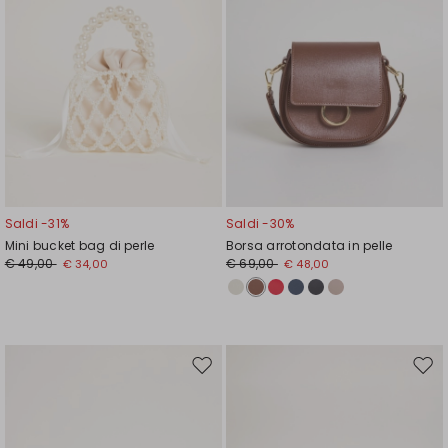
Saldi -31%
Saldi -30%
Mini bucket bag di perle
Borsa arrotondata in pelle
€ 49,00
€ 69,00
€ 34,00
€ 48,00
Sposta
Spos
nella
nell
wishlist
wishl