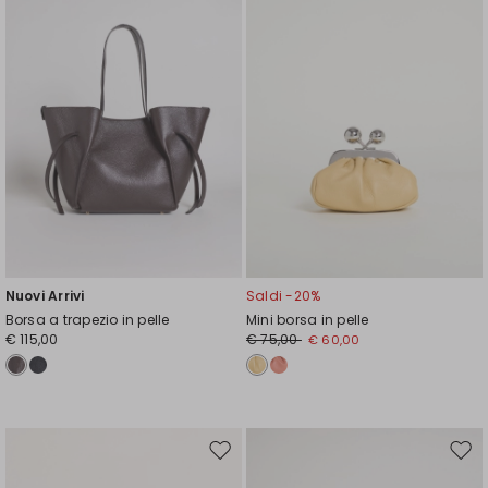
Nuovi Arrivi
Saldi -20%
Borsa a trapezio in pelle
Mini borsa in pelle
€ 115,00
€ 75,00
€ 60,00
Sposta
Spos
nella
nell