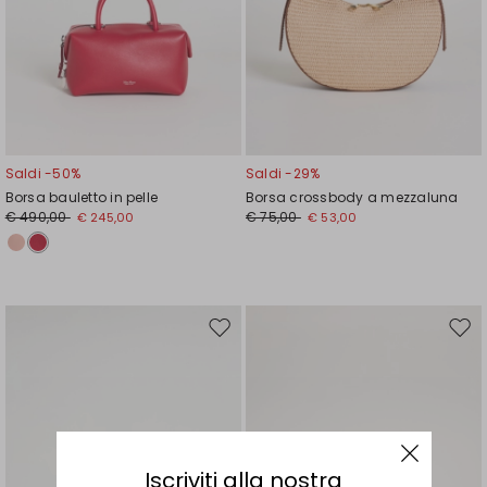
Saldi -50%
Saldi -29%
Borsa bauletto in pelle
Borsa crossbody a mezzaluna
€ 490,00
€ 75,00
€ 245,00
€ 53,00
Sposta
Spos
nella
nell
wishlist
wishl
Iscriviti alla nostra