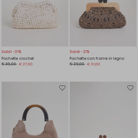
Saldi -31%
Saldi -21%
Pochette crochet
Pochette con frame in legno
€ 39,00
€ 39,00
€ 27,00
€ 31,00
Sposta
Spos
nella
nell
wishlist
wishl