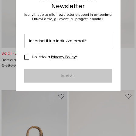
Newsletter
Iscriviti subito alla newsletter e scopri in anteprima
i nuovi arrivi, gli eventi e i progetti speciali.
Inserisci il tuo indirizzo email*
Saldi -50%
Saldi -30%
Ho letto la
Privacy Policy
*
Borsa mini effetto rafia
Clutch in raso
€ 290,00
€ 140,00
€ 145,00
€ 98,00
Iscriviti
Sposta
Spos
nella
nell
wishlist
wishl