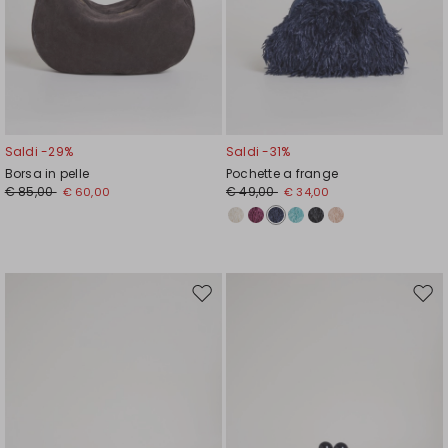
Saldi -29%
Saldi -31%
Borsa in pelle
Pochette a frange
€ 85,00
€ 49,00
€ 60,00
€ 34,00
Sposta
Spos
nella
nell
wishlist
wishl