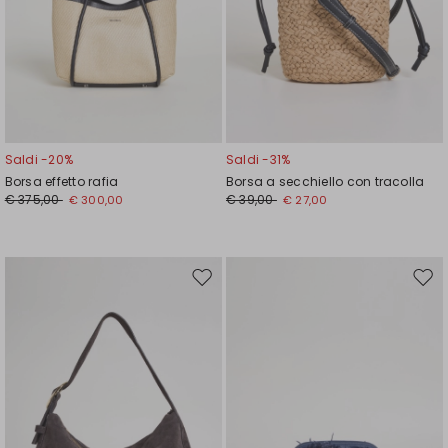
Saldi -20%
Saldi -31%
Borsa effetto rafia
Borsa a secchiello con tracolla
€ 375,00
€ 39,00
€ 300,00
€ 27,00
Sposta
Spos
nella
nell
wishlist
wishl