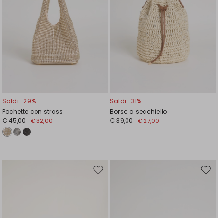
Saldi -29%
Saldi -31%
Pochette con strass
Borsa a secchiello
€ 45,00
€ 39,00
€ 32,00
€ 27,00
Sposta
Spos
nella
nell
wishlist
wishl