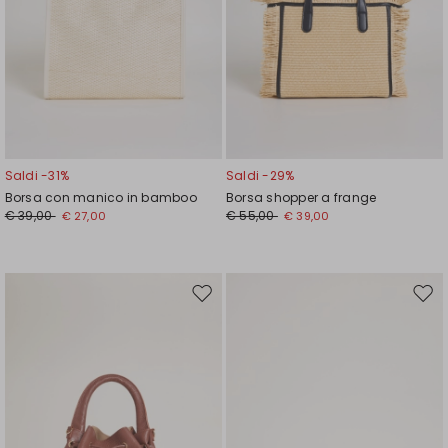
Saldi -31%
Saldi -29%
Borsa con manico in bamboo
Borsa shopper a frange
€ 39,00
€ 55,00
€ 27,00
€ 39,00
Sposta
Spos
nella
nell
wishlist
wishl