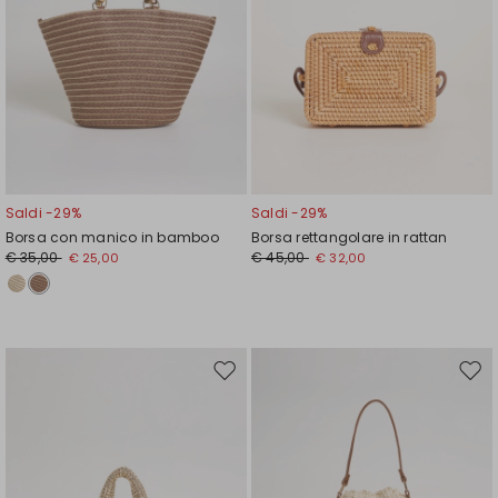
Saldi -29%
Saldi -29%
Borsa con manico in bamboo
Borsa rettangolare in rattan
€ 35,00
€ 45,00
€ 25,00
€ 32,00
Sposta
Spos
nella
nell
wishlist
wishl