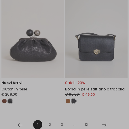
wishlist
wishl
Nuovi Arrivi
Saldi -29%
Clutch in pelle
Borsa in pelle saffiano a tracolla
€ 269,00
€ 65,00
€ 46,00
1
2
3
...
12