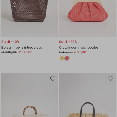
Saldi -40%
Saldi -20%
Borsa in pelle intrecciata
Clutch con maxi boules
€ 900,00
€ 45,00
€ 540,00
€ 36,00
Sposta
Spos
nella
nell
wishlist
wishl