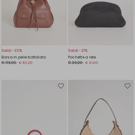
Saldi -30%
Saldi -21%
Borsa in pelle bottalata
Pochette a rete
€ 119,00
€ 39,00
€ 83,00
€ 31,00
Sposta
Spos
nella
nell
wishlist
wishl