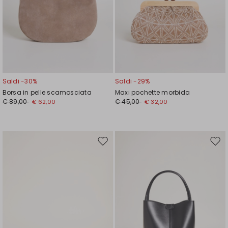
Saldi -30%
Saldi -29%
Borsa in pelle scamosciata
Maxi pochette morbida
€ 89,00
€ 45,00
€ 62,00
€ 32,00
Sposta
Spos
nella
nell
wishlist
wishl