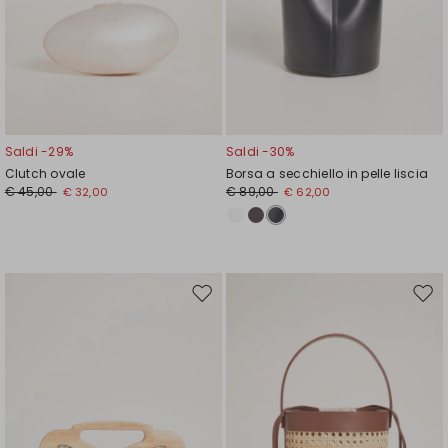
Saldi -29%
Saldi -30%
Clutch ovale
Borsa a secchiello in pelle liscia
€ 45,00
€ 89,00
€ 32,00
€ 62,00
Sposta
Spos
nella
nell
wishlist
wishl