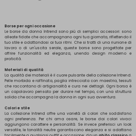
Borse per ogni occasione
Le borse da donna Intrend sono più di semplici accessori: sono
alleate fidate che accompagnano ogni tua giornata, riflettendo il
tuo stile e adattandosi ai tuoi ritmi. Che si tratti di una riunione di
lavoro o di un'uscita serale, queste borse sono progettate per
offrire funzionalità ed eleganza, unendo design moderno e
praticità.
Materiali di qualità
La qualità dei materiali è il cuore pulsante della collezione Intrend.
Pelle morbida e raffinata, paglia intrecciata con maestria, tessuti
che raccontano di artigianalità e cura nei dettagli. Ogni borsa è
un capolavoro pensato per durare nel tempo, con una struttura
solida che accompagna la donna in ogni sua avventura.
Colori e stile
La collezione Intrend offre una varietà di colori che soddisfano
ogni preferenza. Per chi ama osare, le borse dai colori vivaci
aggiungono carattere e personalità. Se invece preferisci un look
versatile, le tonalità neutre garantiscono eleganza e si adattano
facilmente a qualsiasi outfit e occasione: da un
abito classico
a