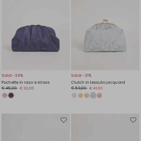
Saldi -29%
Saldi -31%
Pochette in raso e strass
Clutch in tessuto jacquard
€ 45,00
€ 59,00
€ 32,00
€ 41,00
Sposta
Spos
nella
nell
wishlist
wishl