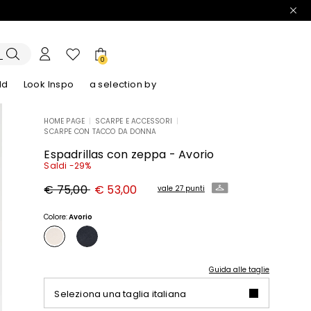
0
ld
Look Inspo
a selection by
HOME PAGE
|
SCARPE E ACCESSORI
|
SCARPE CON TACCO DA DONNA
lazer
Scopri i nostri Abiti
Scopri i nostri Sandali
Espadrillas con zeppa - Avorio
Saldi -29%
Prezzo
Nuovo
€ 75,00
€ 53,00
vale 27 punti
originale
prezzo
€
€
75,00
53,00
Colore:
Avorio
Guida alle taglie
Seleziona una taglia italiana