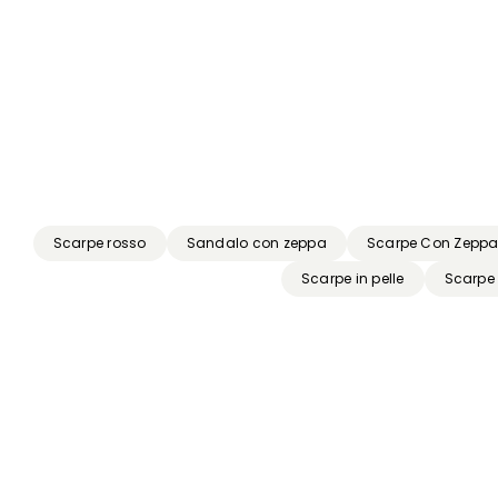
Precedente
Successivo
Scarpe rosso
Sandalo con zeppa
Scarpe Con Zepp
Scarpe in pelle
Scarpe