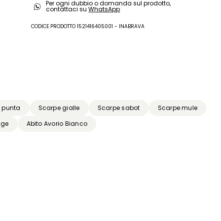
Per ogni dubbio o domanda sul prodotto,
cotone; altre parti 90% poliestere, 10% poliuretano;
contattaci su
WhatsApp
altre parti vitello; suola in gomma.
CODICE PRODOTTO 1521416405001 - INABRAVA
 punta
Scarpe gialle
Scarpe sabot
Scarpe mule
ige
Abito Avorio Bianco