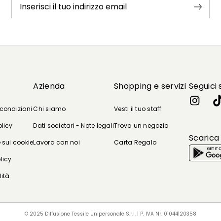
Inserisci il tuo indirizzo email
Azienda
Shopping e servizi
Seguici 
 condizioni
Chi siamo
Vesti il tuo staff
olicy
Dati societari - Note legali
Trova un negozio
Scarica
 sui cookie
Lavora con noi
Carta Regalo
licy
lità
© 2025 Diffusione Tessile Unipersonale S.r.l. | P. IVA Nr. 01044120358