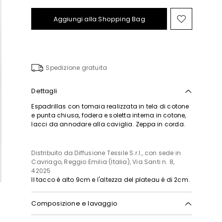
Aggiungi alla Shopping Bag
Sposta
nella
wishlist
Spedizione gratuita
Dettagli
Espadrillas con tomaia realizzata in tela di cotone
e punta chiusa, fodera e soletta interna in cotone,
lacci da annodare alla caviglia. Zeppa in corda.
Distribuito da Diffusione Tessile S.r.l., con sede in
Cavriago, Reggio Emilia (Italia), Via Santi n. 8,
42025
Il tacco è alto 9cm e l'altezza del plateau è di 2cm.
Composizione e lavaggio
Tomaia in 100% cotone; fodera-sottopiede in 100%