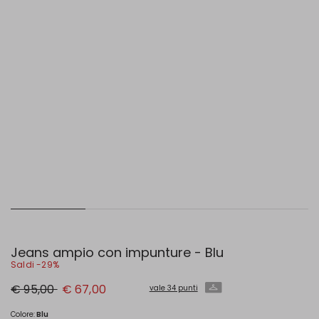
Jeans ampio con impunture - Blu
Saldi -29%
Prezzo
Nuovo
€ 95,00
€ 67,00
vale 34 punti
originale
prezzo
€
€
95,00
67,00
Colore:
Blu