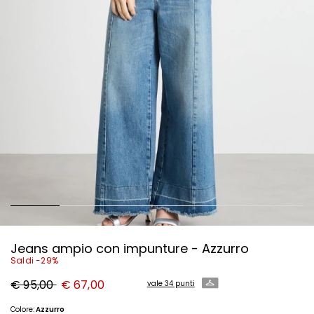
Jeans ampio con impunture - Azzurro
Saldi -29%
Prezzo
Nuovo
€ 95,00
€ 67,00
vale 34 punti
originale
prezzo
€
€
95,00
67,00
Colore:
Azzurro