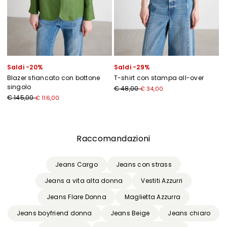
Saldi -20%
Saldi -29%
Blazer sfiancato con bottone
T-shirt con stampa all-over
singolo
€ 48,00
€ 34,00
€ 145,00
€ 116,00
Precedente
Successivo
Raccomandazioni
Jeans Cargo
Jeans con strass
Jeans a vita alta donna
Vestiti Azzurri
Jeans Flare Donna
Maglietta Azzurra
Jeans boyfriend donna
Jeans Beige
Jeans chiaro