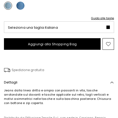
Guida alle taglie
Seleziona una taglia italiana
Aggiungi alla Shopping Bag
Spo
nel
wish
Spedizione gratuita
Dettagli
Jeans dalla linea dritta e ampia con passanti in vita, tasche
arrotondate sul davanti e tasche applicate sul retro, tagli verticali e
motivi asimmetrici nelle tasche e sulla baschina posteriore. Chiusura
con bottone e zip coperta.
Distribuito da Diffusione Tessile S.r.l., con sede in Cavriago, Reggio