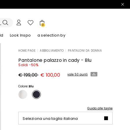
0
ld
Look Inspo
a selection by
HOME PAGE
|
ABBIGLIAMENTO
|
PANTALONI DA DONNA
lazer
Scopri i nostri Abiti
Scopri i nostri Sandali
Pantalone palazzo in cady - Blu
Saldi -50%
Prezzo
Nuovo
€ 199,00
€ 100,00
vale 50 punti
originale
prezzo
€
€
199,00
100,00
Colore:
Blu
Guida alle taglie
Seleziona una taglia italiana