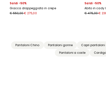
Saldi -50%
Saldi -50%
Giacca drappeggiata in crepe
Abito in cady 
€ 550,00
€ 275,00
€ 475,00
€ 23
Precedente
Successivo
Pantaloni Chino
Pantaloni gonne
Capri pantaloni
Pantaloni a coste
Cardig