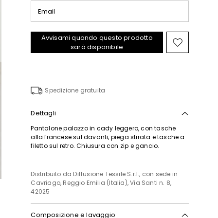
Email
Avvisami quando questo prodotto
Sposta
sarà disponibile
nella
wishlist
Spedizione gratuita
Dettagli
Pantalone palazzo in cady leggero, con tasche
alla francese sul davanti, piega stirata e tasche a
filetto sul retro. Chiusura con zip e gancio.
Distribuito da Diffusione Tessile S.r.l., con sede in
Cavriago, Reggio Emilia (Italia), Via Santi n. 8,
42025
Composizione e lavaggio