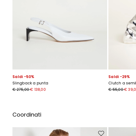
Saldi -50%
Saldi -29%
Slingback a punta
Clutch a semi
I
€ 275,00
€ 138,00
€ 55,00
€ 39,
Coordinati
Sposta nella wishlist