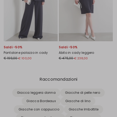
Saldi -50%
Saldi -50%
Pantalone palazzo in cady
Abito in cady leggero
€ 199,00
€ 475,00
€ 100,00
€ 238,00
Precedente
Successivo
Raccomandazioni
Giacca leggera donna
Giacche di pelle nero
Giacca Bordeaux
Giacche di lino
Giacche con cappuccio
Giacche Imbottite