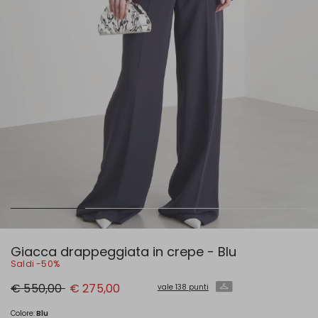
Giacca drappeggiata in crepe - Blu
Saldi -50%
Prezzo
Nuovo
€ 550,00
€ 275,00
vale 138 punti
originale
prezzo
€
€
550,00
275,00
Colore:
Blu