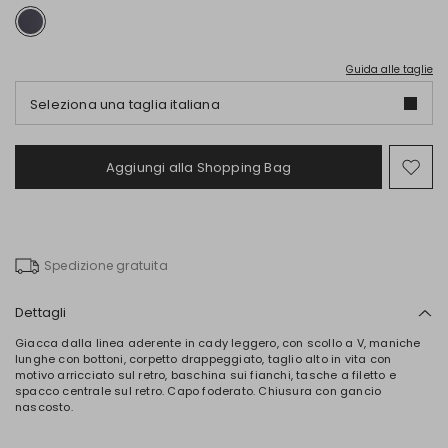
Guida alle taglie
Seleziona una taglia italiana
Aggiungi alla Shopping Bag
Spo
nel
wish
Spedizione gratuita
Dettagli
Giacca dalla linea aderente in cady leggero, con scollo a V, maniche
lunghe con bottoni, corpetto drappeggiato, taglio alto in vita con
motivo arricciato sul retro, baschina sui fianchi, tasche a filetto e
spacco centrale sul retro. Capo foderato. Chiusura con gancio
nascosto.